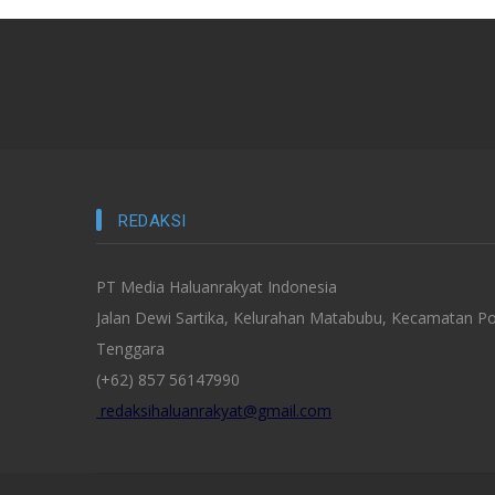
REDAKSI
PT Media Haluanrakyat Indonesia
Jalan Dewi Sartika, Kelurahan Matabubu, Kecamatan Po
Tenggara
(+62) 857 56147990
redaksihaluanrakyat@gmail.com