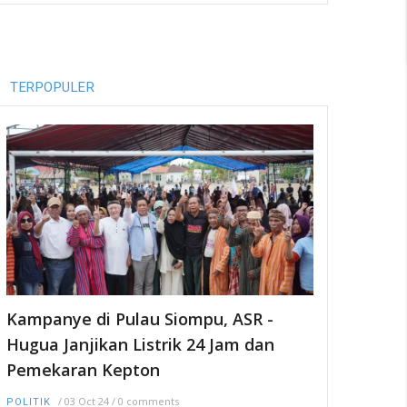
TERPOPULER
Kampanye di Pulau Siompu, ASR -
Hugua Janjikan Listrik 24 Jam dan
Pemekaran Kepton
/
03 Oct 24
/
0 comments
POLITIK