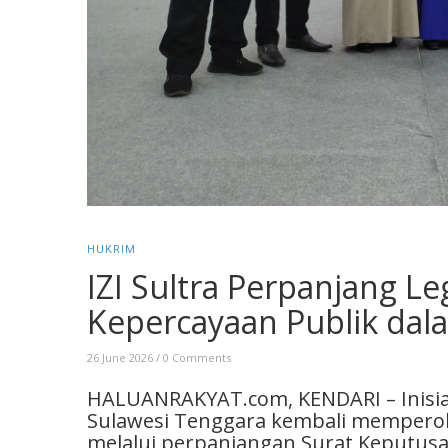
HUKRIM
IZI Sultra Perpanjang Le
Kepercayaan Publik dal
26 June 2026
/
0 Comments
HALUANRAKYAT.com, KENDARI – Inisiati
Sulawesi Tenggara kembali memperol
melalui perpanjangan Surat Keputusa