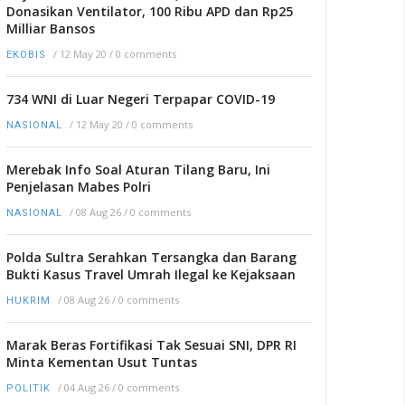
Donasikan Ventilator, 100 Ribu APD dan Rp25
Milliar Bansos
/
12 May 20
/
0 comments
EKOBIS
734 WNI di Luar Negeri Terpapar COVID-19
/
12 May 20
/
0 comments
NASIONAL
Merebak Info Soal Aturan Tilang Baru, Ini
Penjelasan Mabes Polri
/
08 Aug 26
/
0 comments
NASIONAL
Polda Sultra Serahkan Tersangka dan Barang
Bukti Kasus Travel Umrah Ilegal ke Kejaksaan
/
08 Aug 26
/
0 comments
HUKRIM
Marak Beras Fortifikasi Tak Sesuai SNI, DPR RI
Minta Kementan Usut Tuntas
/
04 Aug 26
/
0 comments
POLITIK