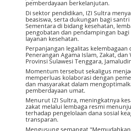
pemberdayaan berkelanjutan.
Di sektor pendidikan, IZI Sultra men
beasiswa, serta dukungan bagi santri
Sementara di bidang kesehatan, lem
pengobatan dan pendampingan bagi 
layanan kesehatan.
Perpanjangan legalitas kelembagaan 
Penerangan Agama Islam, Zakat, dan
Provinsi Sulawesi Tenggara, Jamaludin
Momentum tersebut sekaligus menjadi
memperluas kolaborasi dengan pemer
dan masyarakat dalam mengoptimalka
pemberdayaan umat.
Menurut IZI Sultra, meningkatnya k
zakat melalui lembaga resmi menunj
terhadap pengelolaan dana sosial kea
transparan.
Mengusung semangat
"Memudahkan,