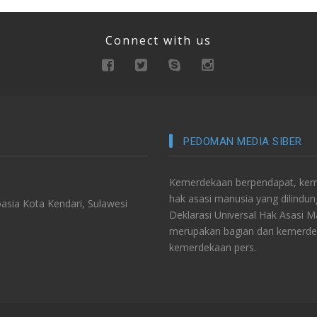
Connect with us
PEDOMAN MEDIA SIBER
Kemerdekaan berpendapat, keme
hak asasi manusia yang dilindu
asia Kota Kendari, Sulawesi
Deklarasi Universal Hak Asasi 
merupakan bagian dari kemerde
kemerdekaan pers.