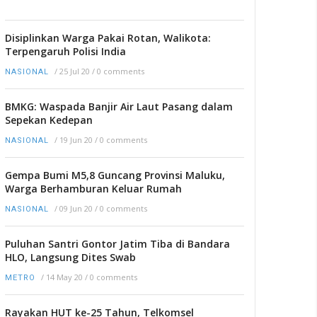
Disiplinkan Warga Pakai Rotan, Walikota:
Terpengaruh Polisi India
/
25 Jul 20
/
0 comments
NASIONAL
BMKG: Waspada Banjir Air Laut Pasang dalam
Sepekan Kedepan
/
19 Jun 20
/
0 comments
NASIONAL
Gempa Bumi M5,8 Guncang Provinsi Maluku,
Warga Berhamburan Keluar Rumah
/
09 Jun 20
/
0 comments
NASIONAL
Puluhan Santri Gontor Jatim Tiba di Bandara
HLO, Langsung Dites Swab
/
14 May 20
/
0 comments
METRO
Rayakan HUT ke-25 Tahun, Telkomsel