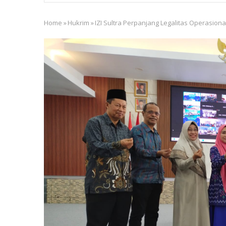
Home
»
Hukrim
»
IZI Sultra Perpanjang Legalitas Operasion
Breadcrumb