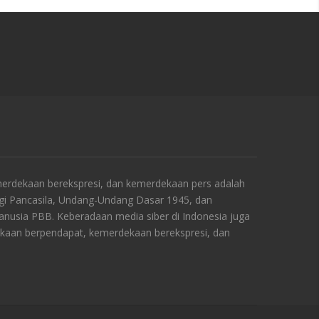
rdekaan berekspresi, dan kemerdekaan pers adalah
ngi Pancasila, Undang-Undang Dasar 1945, dan
Manusia PBB. Keberadaan media siber di Indonesia juga
kaan berpendapat, kemerdekaan berekspresi, dan