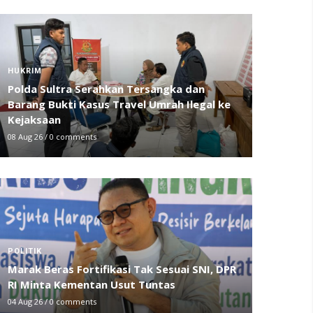
HUKRIM
Polda Sultra Serahkan Tersangka dan
Barang Bukti Kasus Travel Umrah Ilegal ke
Kejaksaan
08 Aug 26
/
0 comments
POLITIK
Marak Beras Fortifikasi Tak Sesuai SNI, DPR
RI Minta Kementan Usut Tuntas
04 Aug 26
/
0 comments