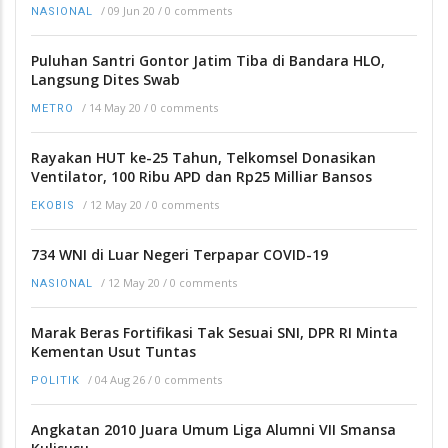
/
09 Jun 20
/
0 comments
NASIONAL
Puluhan Santri Gontor Jatim Tiba di Bandara HLO,
Langsung Dites Swab
/
14 May 20
/
0 comments
METRO
Rayakan HUT ke-25 Tahun, Telkomsel Donasikan
Ventilator, 100 Ribu APD dan Rp25 Milliar Bansos
/
12 May 20
/
0 comments
EKOBIS
734 WNI di Luar Negeri Terpapar COVID-19
/
12 May 20
/
0 comments
NASIONAL
Marak Beras Fortifikasi Tak Sesuai SNI, DPR RI Minta
Kementan Usut Tuntas
/
04 Aug 26
/
0 comments
POLITIK
Angkatan 2010 Juara Umum Liga Alumni VII Smansa