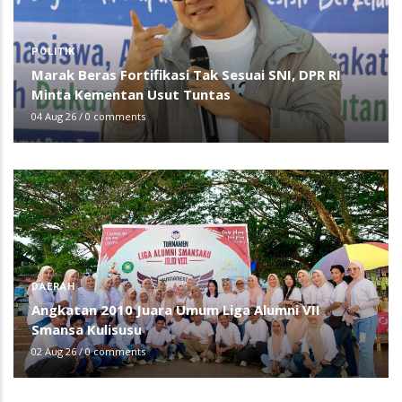
POLITIK
Marak Beras Fortifikasi Tak Sesuai SNI, DPR RI
Minta Kementan Usut Tuntas
04 Aug 26
/
0 comments
DAERAH
Angkatan 2010 Juara Umum Liga Alumni VII
Smansa Kulisusu
02 Aug 26
/
0 comments