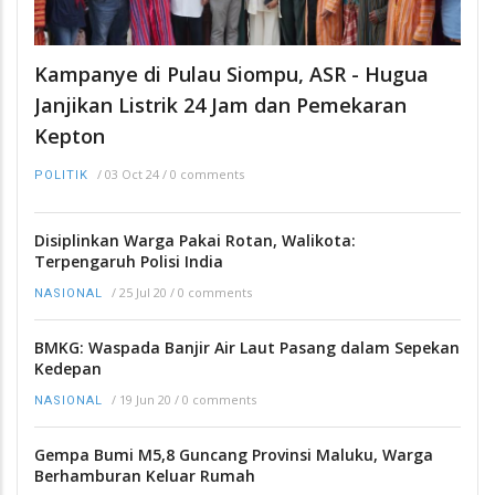
Kampanye di Pulau Siompu, ASR - Hugua
Janjikan Listrik 24 Jam dan Pemekaran
Kepton
/
03 Oct 24
/
0 comments
POLITIK
Disiplinkan Warga Pakai Rotan, Walikota:
Terpengaruh Polisi India
/
25 Jul 20
/
0 comments
NASIONAL
BMKG: Waspada Banjir Air Laut Pasang dalam Sepekan
Kedepan
/
19 Jun 20
/
0 comments
NASIONAL
Gempa Bumi M5,8 Guncang Provinsi Maluku, Warga
Berhamburan Keluar Rumah