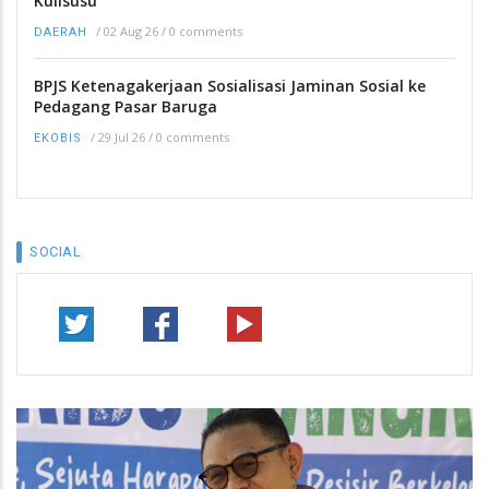
Kulisusu
/
02 Aug 26
/
0 comments
DAERAH
BPJS Ketenagakerjaan Sosialisasi Jaminan Sosial ke
Pedagang Pasar Baruga
/
29 Jul 26
/
0 comments
EKOBIS
SOCIAL