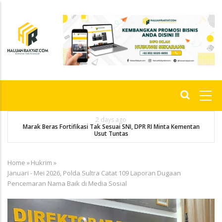
Skip
to
main
content
Main
navigation
2 days ago
Marak Beras Fortifikasi Tak Sesuai SNI, DPR RI Minta Kementan
Usut Tuntas
Home
»
Hukrim
»
Breadcrumb
Januari - Mei 2026, Polda Sultra Catat 109 Laporan Dugaan
Pencemaran Nama Baik di Media Sosial