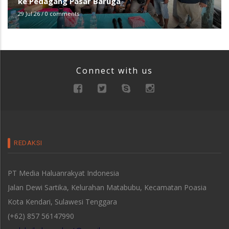
ke Pedagang Pasar Baruga
29 Jul 26
/
0 comments
Connect with us
REDAKSI
PT Media Haluanrakyat Indonesia
Jalan Dewi Sartika, Kelurahan Matabubu, Kecamatan Poasia
Kota Kendari, Sulawesi Tenggara
(+62) 857 56147990