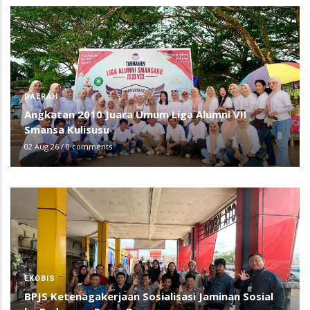
DAERAH
Angkatan 2010 Juara Umum Liga Alumni VII
Smansa Kulisusu
02 Aug 26
/
0 comments
EKOBIS
BPJS Ketenagakerjaan Sosialisasi Jaminan Sosial