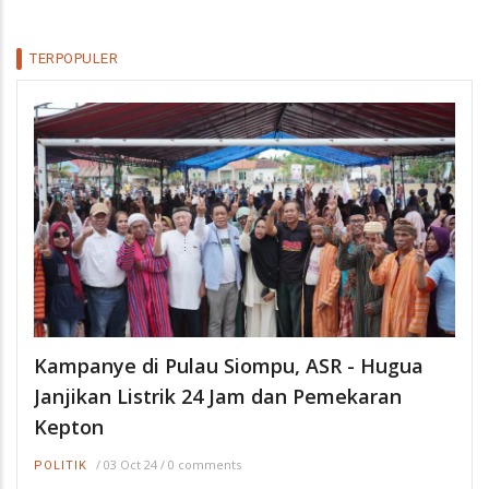
TERPOPULER
Kampanye di Pulau Siompu, ASR - Hugua
Janjikan Listrik 24 Jam dan Pemekaran
Kepton
/
03 Oct 24
/
0 comments
POLITIK