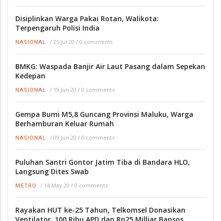
Disiplinkan Warga Pakai Rotan, Walikota:
Terpengaruh Polisi India
/
25 Jul 20
/
0 comments
NASIONAL
BMKG: Waspada Banjir Air Laut Pasang dalam Sepekan
Kedepan
/
19 Jun 20
/
0 comments
NASIONAL
Gempa Bumi M5,8 Guncang Provinsi Maluku, Warga
Berhamburan Keluar Rumah
/
09 Jun 20
/
0 comments
NASIONAL
Puluhan Santri Gontor Jatim Tiba di Bandara HLO,
Langsung Dites Swab
/
14 May 20
/
0 comments
METRO
Rayakan HUT ke-25 Tahun, Telkomsel Donasikan
Ventilator, 100 Ribu APD dan Rp25 Milliar Bansos