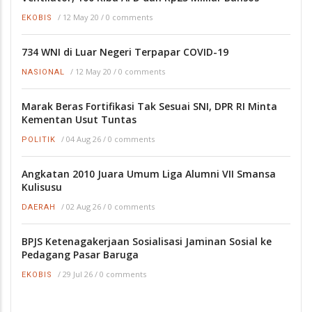
/
12 May 20
/
0 comments
EKOBIS
734 WNI di Luar Negeri Terpapar COVID-19
/
12 May 20
/
0 comments
NASIONAL
Marak Beras Fortifikasi Tak Sesuai SNI, DPR RI Minta
Kementan Usut Tuntas
/
04 Aug 26
/
0 comments
POLITIK
Angkatan 2010 Juara Umum Liga Alumni VII Smansa
Kulisusu
/
02 Aug 26
/
0 comments
DAERAH
BPJS Ketenagakerjaan Sosialisasi Jaminan Sosial ke
Pedagang Pasar Baruga
/
29 Jul 26
/
0 comments
EKOBIS