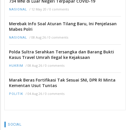
734 WNI di Luar Negeri Terpapar COVID-19
/
12 May 20
/
0 comments
NASIONAL
Merebak Info Soal Aturan Tilang Baru, Ini Penjelasan
Mabes Polri
/
08 Aug 26
/
0 comments
NASIONAL
Polda Sultra Serahkan Tersangka dan Barang Bukti
Kasus Travel Umrah Ilegal ke Kejaksaan
/
08 Aug 26
/
0 comments
HUKRIM
Marak Beras Fortifikasi Tak Sesuai SNI, DPR RI Minta
Kementan Usut Tuntas
/
04 Aug 26
/
0 comments
POLITIK
SOCIAL