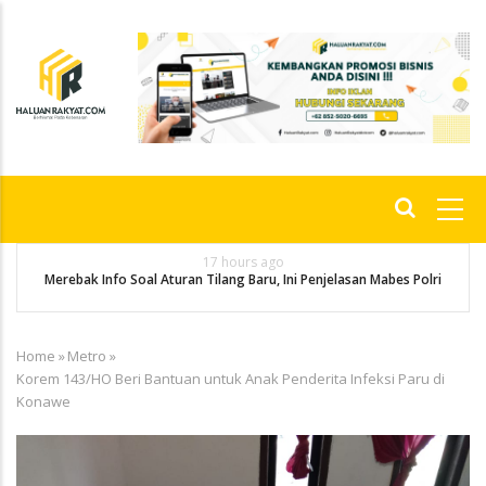
Skip
to
main
content
Main
navigation
17 hours ago
g
P
Merebak Info Soal Aturan Tilang Baru, Ini Penjelasan Mabes Polri
Home
»
Metro
»
Breadcrumb
Korem 143/HO Beri Bantuan untuk Anak Penderita Infeksi Paru di
Konawe