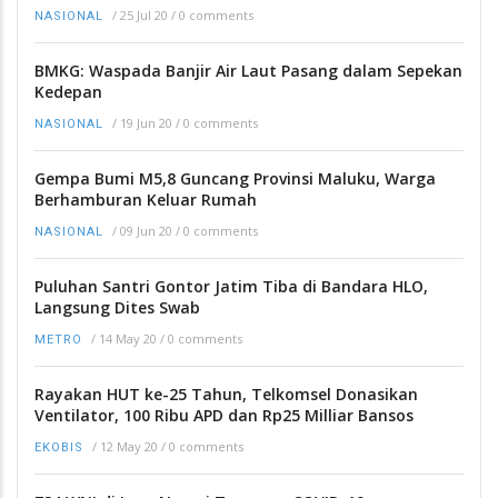
/
25 Jul 20
/
0 comments
NASIONAL
BMKG: Waspada Banjir Air Laut Pasang dalam Sepekan
Kedepan
/
19 Jun 20
/
0 comments
NASIONAL
Gempa Bumi M5,8 Guncang Provinsi Maluku, Warga
Berhamburan Keluar Rumah
/
09 Jun 20
/
0 comments
NASIONAL
Puluhan Santri Gontor Jatim Tiba di Bandara HLO,
Langsung Dites Swab
/
14 May 20
/
0 comments
METRO
Rayakan HUT ke-25 Tahun, Telkomsel Donasikan
Ventilator, 100 Ribu APD dan Rp25 Milliar Bansos
/
12 May 20
/
0 comments
EKOBIS