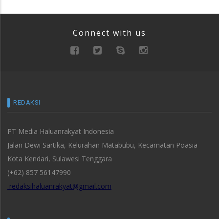
Connect with us
REDAKSI
PT Media Haluanrakyat Indonesia
Jalan Dewi Sartika, Kelurahan Matabubu, Kecamatan Poasia
Kota Kendari, Sulawesi Tenggara
(+62) 857 56147990
redaksihaluanrakyat@gmail.com