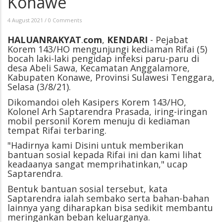
Konawe
4 August 2021
/
0 Comments
HALUANRAKYAT
.
com
,
KENDARI
- Pejabat
Korem 143/HO mengunjungi kediaman Rifai (5)
bocah laki-laki pengidap infeksi paru-paru di
desa Abeli Sawa, Kecamatan Anggalamore,
Kabupaten Konawe, Provinsi Sulawesi Tenggara,
Selasa (3/8/21).
Dikomandoi oleh Kasipers Korem 143/HO,
Kolonel Arh Saptarendra Prasada, iring-iringan
mobil personil Korem menuju di kediaman
tempat Rifai terbaring.
"Hadirnya kami Disini untuk memberikan
bantuan sosial kepada Rifai ini dan kami lihat
keadaanya sangat memprihatinkan," ucap
Saptarendra.
Bentuk bantuan sosial tersebut, kata
Saptarendra ialah sembako serta bahan-bahan
lainnya yang diharapkan bisa sedikit membantu
meringankan beban keluarganya.