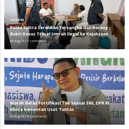
HUKRIM
Polda Sultra Serahkan Tersangka dan Barang
Bukti Kasus Travel Umrah Ilegal ke Kejaksaan
08 Aug 26
/
0 comments
POLITIK
Marak Beras Fortifikasi Tak Sesuai SNI, DPR RI
Minta Kementan Usut Tuntas
04 Aug 26
/
0 comments