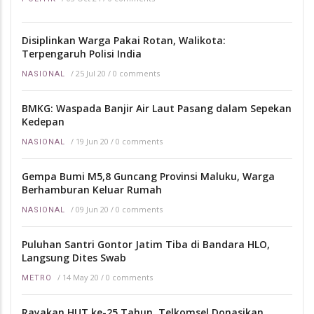
Disiplinkan Warga Pakai Rotan, Walikota:
Terpengaruh Polisi India
/
25 Jul 20
/
0 comments
NASIONAL
BMKG: Waspada Banjir Air Laut Pasang dalam Sepekan
Kedepan
/
19 Jun 20
/
0 comments
NASIONAL
Gempa Bumi M5,8 Guncang Provinsi Maluku, Warga
Berhamburan Keluar Rumah
/
09 Jun 20
/
0 comments
NASIONAL
Puluhan Santri Gontor Jatim Tiba di Bandara HLO,
Langsung Dites Swab
/
14 May 20
/
0 comments
METRO
Rayakan HUT ke-25 Tahun, Telkomsel Donasikan