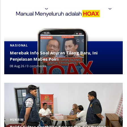
NASIONAL
Merebak Info Soal Aturan Tilang Baru, Ini
Penjelasan Mabes Polri
08 Aug 26
/
0 comments
HUKRIM