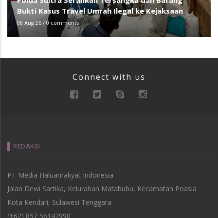
Polda Sultra Serahkan Tersangka dan Barang
Bukti Kasus Travel Umrah Ilegal ke Kejaksaan
08 Aug 26
/
0 comments
Connect with us
REDAKSI
PT Media Haluanrakyat Indonesia
Jalan Dewi Sartika, Kelurahan Matabubu, Kecamatan Poasia
Kota Kendari, Sulawesi Tenggara
(+62) 857 56147990