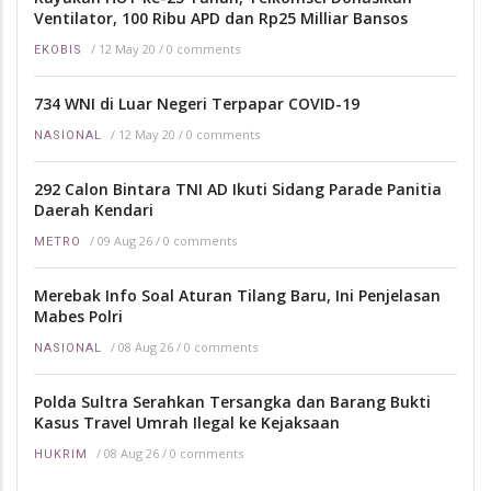
Ventilator, 100 Ribu APD dan Rp25 Milliar Bansos
/
12 May 20
/
0 comments
EKOBIS
734 WNI di Luar Negeri Terpapar COVID-19
/
12 May 20
/
0 comments
NASIONAL
292 Calon Bintara TNI AD Ikuti Sidang Parade Panitia
Daerah Kendari
/
09 Aug 26
/
0 comments
METRO
Merebak Info Soal Aturan Tilang Baru, Ini Penjelasan
Mabes Polri
/
08 Aug 26
/
0 comments
NASIONAL
Polda Sultra Serahkan Tersangka dan Barang Bukti
Kasus Travel Umrah Ilegal ke Kejaksaan
/
08 Aug 26
/
0 comments
HUKRIM