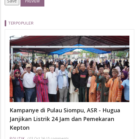
TERPOPULER
Kampanye di Pulau Siompu, ASR - Hugua
Janjikan Listrik 24 Jam dan Pemekaran
Kepton
/
03 Oct 24
/
0 comments
POLITIK