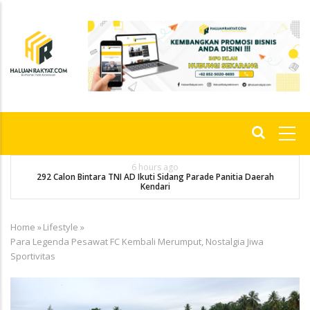
Skip
to
main
content
Main
navigation
6 hours ago
292 Calon Bintara TNI AD Ikuti Sidang Parade Panitia Daerah
M
Kendari
Home
»
Lifestyle
»
Breadcrumb
Para Legenda Pesawat FC Kembali Merumput, Nostalgia Jiwa
Sportivitas