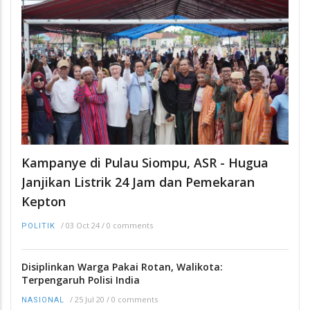
Kampanye di Pulau Siompu, ASR - Hugua
Janjikan Listrik 24 Jam dan Pemekaran
Kepton
/
03 Oct 24
/
0 comments
POLITIK
Disiplinkan Warga Pakai Rotan, Walikota:
Terpengaruh Polisi India
/
25 Jul 20
/
0 comments
NASIONAL