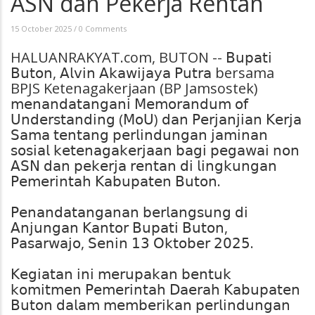
ASN dan Pekerja Rentan
15 October 2025
/
0 Comments
HALUANRAKYAT.com, BUTON -- 𝖡𝗎𝗉𝖺𝗍𝗂
𝖡𝗎𝗍𝗈𝗇, 𝖠𝗅𝗏𝗂𝗇 𝖠𝗄𝖺𝗐𝗂𝗃𝖺𝗒𝖺 𝖯𝗎𝗍𝗋𝖺 bersama
BPJS Ketenagakerjaan (BP Jamsostek)
𝗆𝖾𝗇𝖺𝗇𝖽𝖺𝗍𝖺𝗇𝗀𝖺𝗇𝗂 𝖬𝖾𝗆𝗈𝗋𝖺𝗇𝖽𝗎𝗆 𝗈𝖿
𝖴𝗇𝖽𝖾𝗋𝗌𝗍𝖺𝗇𝖽𝗂𝗇𝗀 (𝖬𝗈𝖴) 𝖽𝖺𝗇 𝖯𝖾𝗋𝗃𝖺𝗇𝗃𝗂𝖺𝗇 𝖪𝖾𝗋𝗃𝖺
𝖲𝖺𝗆𝖺 𝗍𝖾𝗇𝗍𝖺𝗇𝗀 𝗉𝖾𝗋𝗅𝗂𝗇𝖽𝗎𝗇𝗀𝖺𝗇 𝗃𝖺𝗆𝗂𝗇𝖺𝗇
𝗌𝗈𝗌𝗂𝖺𝗅 𝗄𝖾𝗍𝖾𝗇𝖺𝗀𝖺𝗄𝖾𝗋𝗃𝖺𝖺𝗇 𝖻𝖺𝗀𝗂 𝗉𝖾𝗀𝖺𝗐𝖺𝗂 𝗇𝗈𝗇
𝖠𝖲𝖭 𝖽𝖺𝗇 𝗉𝖾𝗄𝖾𝗋𝗃𝖺 𝗋𝖾𝗇𝗍𝖺𝗇 𝖽𝗂 𝗅𝗂𝗇𝗀𝗄𝗎𝗇𝗀𝖺𝗇
𝖯𝖾𝗆𝖾𝗋𝗂𝗇𝗍𝖺𝗁 𝖪𝖺𝖻𝗎𝗉𝖺𝗍𝖾𝗇 𝖡𝗎𝗍𝗈𝗇.
𝖯𝖾𝗇𝖺𝗇𝖽𝖺𝗍𝖺𝗇𝗀𝖺𝗇𝖺𝗇 𝖻𝖾𝗋𝗅𝖺𝗇𝗀𝗌𝗎𝗇𝗀 𝖽𝗂
𝖠𝗇𝗃𝗎𝗇𝗀𝖺𝗇 𝖪𝖺𝗇𝗍𝗈𝗋 𝖡𝗎𝗉𝖺𝗍𝗂 𝖡𝗎𝗍𝗈𝗇,
𝖯𝖺𝗌𝖺𝗋𝗐𝖺𝗃𝗈, 𝖲𝖾𝗇𝗂𝗇 𝟣𝟥 𝖮𝗄𝗍𝗈𝖻𝖾𝗋 𝟤𝟢𝟤𝟧.
𝖪𝖾𝗀𝗂𝖺𝗍𝖺𝗇 𝗂𝗇𝗂 𝗆𝖾𝗋𝗎𝗉𝖺𝗄𝖺𝗇 𝖻𝖾𝗇𝗍𝗎𝗄
𝗄𝗈𝗆𝗂𝗍𝗆𝖾𝗇 𝖯𝖾𝗆𝖾𝗋𝗂𝗇𝗍𝖺𝗁 𝖣𝖺𝖾𝗋𝖺𝗁 𝖪𝖺𝖻𝗎𝗉𝖺𝗍𝖾𝗇
𝖡𝗎𝗍𝗈𝗇 𝖽𝖺𝗅𝖺𝗆 𝗆𝖾𝗆𝖻𝖾𝗋𝗂𝗄𝖺𝗇 𝗉𝖾𝗋𝗅𝗂𝗇𝖽𝗎𝗇𝗀𝖺𝗇