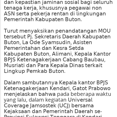
𝖽𝖺𝗇 𝗄𝖾𝗉𝖺𝗌𝗍𝗂𝖺𝗇 𝗃𝖺𝗆𝗂𝗇𝖺𝗇 𝗌𝗈𝗌𝗂𝖺𝗅 𝖻𝖺𝗀𝗂 𝗌𝖾𝗅𝗎𝗋𝗎𝗁
𝗍𝖾𝗇𝖺𝗀𝖺 𝗄𝖾𝗋𝗃𝖺, 𝗄𝗁𝗎𝗌𝗎𝗌𝗇𝗒𝖺 𝗉𝖾𝗀𝖺𝗐𝖺𝗂 𝗇𝗈𝗇
𝖠𝖲𝖭 𝗌𝖾𝗋𝗍𝖺 𝗉𝖾𝗄𝖾𝗋𝗃𝖺 𝗋𝖾𝗇𝗍𝖺𝗇 𝖽𝗂 𝗅𝗂𝗇𝗀𝗄𝗎𝗇𝗀𝖺𝗇
𝖯𝖾𝗆𝖾𝗋𝗂𝗇𝗍𝖺𝗁 𝖪𝖺𝖻𝗎𝗉𝖺𝗍𝖾𝗇 𝖡𝗎𝗍𝗈𝗇.
𝖳𝗎𝗋𝗎𝗍 𝗆𝖾𝗇𝗒𝖺𝗄𝗌𝗂𝗄𝖺𝗇 𝗉𝖾𝗇𝖺𝗇𝖽𝖺𝗍𝖺𝗇𝗀𝖺𝗇 𝖬𝖮𝖴
𝗍𝖾𝗋𝗌𝖾𝖻𝗎𝗍 𝖯𝗃. 𝖲𝖾𝗄𝗋𝖾𝗍𝖺𝗋𝗂𝗌 𝖣𝖺𝖾𝗋𝖺𝗁 𝖪𝖺𝖻𝗎𝗉𝖺𝗍𝖾𝗇
𝖡𝗎𝗍𝗈𝗇, 𝖫𝖺 𝖮𝖽𝖾 𝖲𝗒𝖺𝗆𝗌𝗎𝖽𝗂𝗇, 𝖠𝗌𝗂𝗌𝗍𝖾𝗇
𝖯𝖾𝗆𝖾𝗋𝗂𝗇𝗍𝖺𝗁𝖺𝗇 𝖽𝖺𝗇 𝖪𝖾𝗌𝗋𝖺 𝖲𝖾𝗍𝖽𝖺
𝖪𝖺𝖻𝗎𝗉𝖺𝗍𝖾𝗇 𝖡𝗎𝗍𝗈𝗇, 𝖠𝗅𝗂𝗆𝖺𝗇𝗂, 𝖪𝖾𝗉𝖺𝗅𝖺 𝖪𝖺𝗇𝗍𝗈𝗋
𝖡𝖯𝖩𝖲 𝖪𝖾𝗍𝖾𝗇𝖺𝗀𝖺𝗄𝖾𝗋𝗃𝖺𝖺𝗇 𝖢𝖺𝖻𝖺𝗇𝗀 𝖡𝖺𝗎b𝖺𝗎,
𝖬𝗎𝗌𝗋𝗂𝖺𝗍𝗂 𝖽𝖺𝗇 𝖯𝖺𝗋𝖺 𝖪𝖾𝗉𝖺𝗅𝖺 𝖣𝗂𝗇𝖺𝗌 𝗍𝖾𝗋𝗄𝖺𝗂𝗍
𝖫𝗂𝗇𝗀𝗄𝗎𝗉 𝖯𝖾𝗆𝗄𝖺𝖻 𝖡𝗎𝗍𝗈𝗇.
𝖣𝖺𝗅𝖺𝗆 𝗌𝖺𝗆𝖻𝗎𝗍𝖺𝗇𝗇𝗒𝖺 𝖪𝖾𝗉𝖺𝗅𝖺 𝗄𝖺𝗇𝗍𝗈𝗋 𝖡𝖯𝖩𝖲
𝖪𝖾𝗍𝖾𝗇𝖺𝗀𝖺𝗄𝖾𝗋𝗃𝖺𝖺𝗇 𝖪𝖾𝗇𝖽𝖺𝗋𝗂, 𝖦𝖺𝗍𝗈𝗍 𝖯𝗋𝖺𝖻𝗈𝗐𝗈
𝗆𝖾𝗇𝗃𝖾𝗅𝖺𝗌𝗄𝖺𝗇 𝖻𝖺𝗁𝗐𝖺 pada beberapa waktu
yang lalu, dalam kegiatan 𝖴𝗇𝗂𝗏𝖾𝗋𝗌𝖺𝗅
𝖢𝗈𝗏𝖾𝗋𝖺𝗀𝖾 𝖩𝖺𝗆𝗌𝗈𝗌𝗍𝖾𝗄 (𝖴𝖢𝖩) 𝖻𝖾𝗋𝗌𝖺𝗆𝖺
𝖪𝖾𝗃𝖺𝗄𝗌𝖺𝖺𝗇 𝖽𝖺𝗇 𝖯𝖾𝗆𝖾𝗋𝗂𝗇𝗍𝖺𝗁 𝖣𝖺𝖾𝗋𝖺𝗁 𝗌𝖾-
𝖯𝗋𝗈𝗏𝗂𝗇𝗌𝗂 𝖲𝗎𝗅𝖺𝗐𝖾𝗌𝗂 𝖳𝖾𝗇𝗀𝗀𝖺𝗋𝖺 di 𝖪𝖾𝗇𝖽𝖺𝗋𝗂