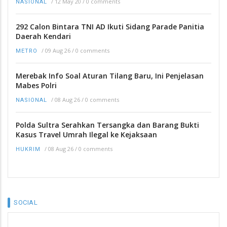
/
12 May 20
/
0 comments
NASIONAL
292 Calon Bintara TNI AD Ikuti Sidang Parade Panitia
Daerah Kendari
/
09 Aug 26
/
0 comments
METRO
Merebak Info Soal Aturan Tilang Baru, Ini Penjelasan
Mabes Polri
/
08 Aug 26
/
0 comments
NASIONAL
Polda Sultra Serahkan Tersangka dan Barang Bukti
Kasus Travel Umrah Ilegal ke Kejaksaan
/
08 Aug 26
/
0 comments
HUKRIM
SOCIAL