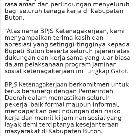
𝗋𝖺𝗌𝖺 𝖺𝗆𝖺𝗇 𝖽𝖺𝗇 𝗉𝖾𝗋𝗅𝗂𝗇𝖽𝗎𝗇𝗀𝖺𝗇 𝗆𝖾𝗇𝗒𝖾𝗅𝗎𝗋𝗎𝗁
𝖻𝖺𝗀𝗂 𝗌𝖾𝗅𝗎𝗋𝗎𝗁 𝗍𝖾𝗇𝖺𝗀𝖺 𝗄𝖾𝗋𝗃𝖺 𝖽𝗂 𝖪𝖺𝖻𝗎𝗉𝖺𝗍𝖾𝗇
𝖡𝗎𝗍𝗈𝗇.
“𝖠𝗍𝖺𝗌 𝗇𝖺𝗆𝖺 𝖡𝖯𝖩𝖲 𝖪𝖾𝗍𝖾𝗇𝖺𝗀𝖺𝗄𝖾𝗋𝗃𝖺𝖺𝗇, 𝗄𝖺𝗆𝗂
𝗆𝖾𝗇𝗒𝖺𝗆𝗉𝖺𝗂𝗄𝖺𝗇 𝗍𝖾𝗋𝗂𝗆𝖺 𝗄𝖺𝗌𝗂𝗁 𝖽𝖺𝗇
𝖺𝗉𝗋𝖾𝗌𝗂𝖺𝗌𝗂 𝗒𝖺𝗇𝗀 𝗌𝖾𝗍𝗂𝗇𝗀𝗀𝗂-𝗍𝗂𝗇𝗀𝗀𝗂𝗇𝗒𝖺 𝗄𝖾𝗉𝖺𝖽𝖺
𝖡𝗎𝗉𝖺𝗍𝗂 𝖡𝗎𝗍𝗈𝗇 𝖻𝖾𝗌𝖾𝗋𝗍𝖺 𝗌𝖾𝗅𝗎𝗋𝗎𝗁 𝗃𝖺𝗃𝖺𝗋𝖺𝗇 𝖺𝗍𝖺𝗌
𝖽𝗎𝗄𝗎𝗇𝗀𝖺𝗇 𝖽𝖺𝗇 𝗄𝖾𝗋𝗃𝖺 𝗌𝖺𝗆𝖺 𝗒𝖺𝗇𝗀 𝗅𝗎𝖺𝗋 𝖻𝗂𝖺𝗌𝖺
𝖽𝖺𝗅𝖺𝗆 𝗉𝖾𝗅𝖺𝗄𝗌𝖺𝗇𝖺𝖺𝗇 𝗉𝗋𝗈𝗀𝗋𝖺𝗆 𝗃𝖺𝗆𝗂𝗇𝖺𝗇
𝗌𝗈𝗌𝗂𝖺𝗅 𝗄𝖾𝗍𝖾𝗇𝖺𝗀𝖺𝗄𝖾𝗋𝗃𝖺𝖺𝗇 𝗂𝗇𝗂” ungkap Gatot.
BPJS Ketenagakerjaan 𝖻𝖾𝗋𝗄𝗈𝗆𝗂𝗍𝗆𝖾𝗇 𝗎𝗇𝗍𝗎𝗄
𝗍𝖾𝗋𝗎𝗌 𝖻𝖾𝗋𝗌𝗂𝗇𝖾𝗋𝗀𝗂 𝖽𝖾𝗇𝗀𝖺𝗇 𝖯𝖾𝗆𝖾𝗋𝗂𝗇𝗍𝖺𝗁
𝖣𝖺𝖾𝗋𝖺𝗁 𝖽𝖺𝗅𝖺𝗆 𝗆𝖾𝗆𝖺𝗌𝗍𝗂𝗄𝖺𝗇 𝗌𝖾𝗅𝗎𝗋𝗎𝗁
𝗉𝖾𝗄𝖾𝗋𝗃𝖺, 𝖻𝖺𝗂𝗄 𝖿𝗈𝗋𝗆𝖺𝗅 𝗆𝖺𝗎𝗉𝗎𝗇 𝗂𝗇𝖿𝗈𝗋𝗆𝖺𝗅,
𝗆𝖾𝗇𝖽𝖺𝗉𝖺𝗍𝗄𝖺𝗇 𝗉𝖾𝗋𝗅𝗂𝗇𝖽𝗎𝗇𝗀𝖺𝗇 𝖽𝖺𝗋𝗂 𝗋𝗂𝗌𝗂𝗄𝗈
𝗄𝖾𝗋𝗃𝖺 𝖽𝖺𝗇 𝗆𝖾𝗆𝗂𝗅𝗂𝗄𝗂 𝗃𝖺𝗆𝗂𝗇𝖺𝗇 𝗌𝗈𝗌𝗂𝖺𝗅 𝗒𝖺𝗇𝗀
𝗅𝖺𝗒𝖺𝗄 𝖽𝖾𝗆𝗂 𝗍𝖾𝗋𝖼𝗂𝗉𝗍𝖺𝗇𝗒𝖺 𝗄𝖾𝗌𝖾𝗃𝖺𝗁𝗍𝖾𝗋𝖺𝖺𝗇
𝗆𝖺𝗌𝗒𝖺𝗋𝖺𝗄𝖺𝗍 di 𝖪𝖺𝖻𝗎𝗉𝖺𝗍𝖾𝗇 𝖡𝗎𝗍𝗈𝗇.