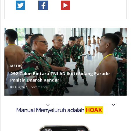
METRO
292 Calon Bintara TNI AD Ikuti Sidang Parade
Panitia Daerah Kendari
09 Aug 26
/
0 comments