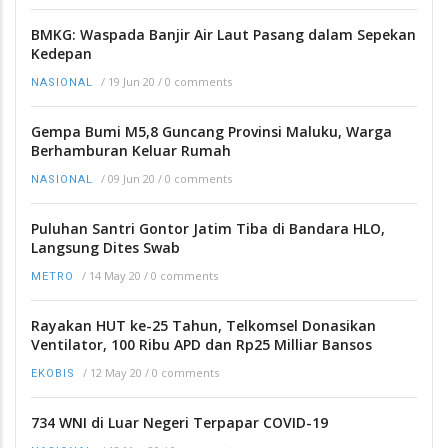
BMKG: Waspada Banjir Air Laut Pasang dalam Sepekan
Kedepan
/
19 Jun 20
/
0 comments
NASIONAL
Gempa Bumi M5,8 Guncang Provinsi Maluku, Warga
Berhamburan Keluar Rumah
/
09 Jun 20
/
0 comments
NASIONAL
Puluhan Santri Gontor Jatim Tiba di Bandara HLO,
Langsung Dites Swab
/
14 May 20
/
0 comments
METRO
Rayakan HUT ke-25 Tahun, Telkomsel Donasikan
Ventilator, 100 Ribu APD dan Rp25 Milliar Bansos
/
12 May 20
/
0 comments
EKOBIS
734 WNI di Luar Negeri Terpapar COVID-19