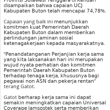
di𝗌𝖺𝗆𝗉𝖺𝗂𝗄𝖺𝗇 𝖻𝖺𝗁𝗐𝖺 𝖼𝖺𝗉𝖺𝗂𝖺𝗇 𝖴𝖢𝖩
𝖪𝖺𝖻𝗎𝗉𝖺𝗍𝖾𝗇 𝖡𝗎𝗍𝗈𝗇 𝗍𝖾𝗅𝖺𝗁 𝗆𝖾𝗇𝖼𝖺𝗉𝖺𝗂 𝟩𝟦,𝟩𝟪%.
Capaian yang baik ini 𝗆𝖾𝗇𝗎𝗇𝗃𝗎𝗄𝗄𝖺𝗇
𝗄𝗈𝗆𝗂𝗍𝗆𝖾𝗇 𝗄𝗎𝖺𝗍 𝖯𝖾𝗆𝖾𝗋𝗂𝗇𝗍𝖺𝗁 𝖣𝖺𝖾𝗋𝖺𝗁
𝖪𝖺𝖻𝗎𝗉𝖺𝗍𝖾𝗇 𝖡𝗎𝗍𝗈𝗇 𝖽𝖺𝗅𝖺𝗆 𝗆𝖾𝗆𝖻𝖾𝗋𝗂𝗄𝖺𝗇
𝗉𝖾𝗋𝗅𝗂𝗇𝖽𝗎𝗇𝗀𝖺𝗇 𝗃𝖺𝗆𝗂𝗇𝖺𝗇 𝗌𝗈𝗌𝗂𝖺𝗅
𝗄𝖾𝗍𝖾𝗇𝖺𝗀𝖺𝗄𝖾𝗋𝗃𝖺𝖺𝗇 𝗄𝖾𝗉𝖺𝖽𝖺 𝗆𝖺𝗌𝗒𝖺𝗋𝖺𝗄𝖺𝗍𝗇𝗒𝖺.
“𝖯𝖾𝗇𝖺𝗇𝖽𝖺𝗍𝖺𝗇𝗀𝖺𝗇𝖺𝗇 𝖯𝖾𝗋𝗃𝖺𝗇𝗃𝗂𝖺𝗇 𝗄𝖾𝗋𝗃𝖺 𝗌𝖺𝗆𝖺
𝗒𝖺𝗇𝗀 𝗄𝗂𝗍𝖺 𝗅𝖺𝗄𝗌𝖺𝗇𝖺𝗄𝖺𝗇 𝗁𝖺𝗋𝗂 𝗂𝗇𝗂 𝗆𝖾𝗋𝗎𝗉𝖺𝗄𝖺𝗇
𝗐𝗎𝗃𝗎𝖽 𝗇𝗒𝖺𝗍𝖺 𝗉𝖾𝗋𝗁𝖺𝗍𝗂𝖺𝗇 𝖽𝖺𝗇 𝗄𝗈𝗆𝗂𝗍𝗆𝖾𝗇
𝖯𝖾𝗆𝖾𝗋𝗂𝗇𝗍𝖺𝗁 𝖣𝖺𝖾𝗋𝖺𝗁 𝖪𝖺𝖻𝗎𝗉𝖺𝗍𝖾𝗇 𝖡𝗎𝗍𝗈𝗇
𝗍𝖾𝗋𝗁𝖺𝖽𝖺𝗉 𝗍𝖾𝗇𝖺𝗀𝖺 𝗄𝖾𝗋𝗃𝖺, 𝗄𝗁𝗎𝗌𝗎𝗌𝗇𝗒𝖺 𝖻𝖺𝗀𝗂
𝗉𝖾𝗀𝖺𝗐𝖺𝗂 𝗇𝗈𝗇 𝖠𝖲𝖭 𝖽𝖺𝗇 𝗉𝖾𝗄𝖾𝗋𝗃𝖺 𝗋𝖾𝗇𝗍𝖺𝗇”
terang Gatot.
Gatot 𝖻𝖾𝗋𝗁𝖺𝗋𝖺𝗉 𝗄𝖾𝗋𝗃𝖺 𝗌𝖺𝗆𝖺 𝗂𝗇𝗂 𝖽𝖺𝗉𝖺𝗍
𝗌𝖾𝗆𝖺𝗄𝗂𝗇 𝗆𝖾𝗇𝗂𝗇𝗀𝗄𝖺𝗍𝗄𝖺𝗇 𝖼𝖺𝗉𝖺𝗂𝖺𝗇 𝖴𝗇𝗂𝗏𝖾𝗋𝗌𝖺𝗅
𝖢𝗈𝗏𝖾𝗋𝖺𝗀𝖾 𝖩𝖺𝗆𝗌𝗈𝗌𝗍𝖾𝗄 𝗌𝖾𝗋𝗍𝖺 𝗆𝖾𝗆𝖻𝖾𝗋𝗂𝗄𝖺𝗇