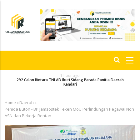
Skip
to
main
content
Main
navigation
1 hour ago
292 Calon Bintara TNI AD Ikuti Sidang Parade Panitia Daerah
M
Kendari
Home
»
Daerah
»
Breadcrumb
Pemda Buton - BP Jamsostek Teken MoU Perlindungan Pegawai Non
ASN dan Pekerja Rentan