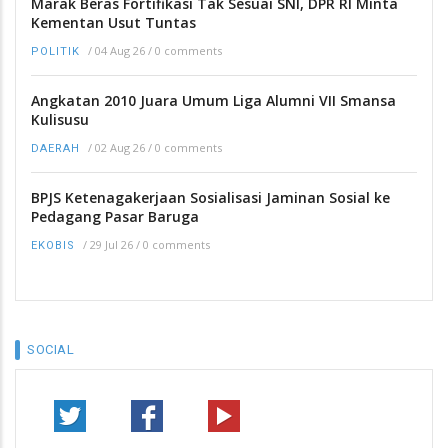
Marak Beras Fortifikasi Tak Sesuai SNI, DPR RI Minta
Kementan Usut Tuntas
/
04 Aug 26
/
0 comments
POLITIK
Angkatan 2010 Juara Umum Liga Alumni VII Smansa
Kulisusu
/
02 Aug 26
/
0 comments
DAERAH
BPJS Ketenagakerjaan Sosialisasi Jaminan Sosial ke
Pedagang Pasar Baruga
/
29 Jul 26
/
0 comments
EKOBIS
SOCIAL