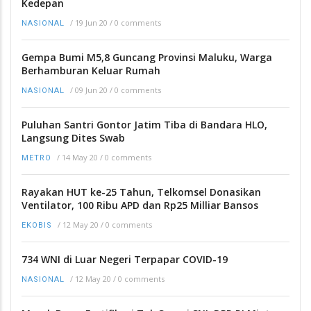
Kedepan
/
19 Jun 20
/
0 comments
NASIONAL
Gempa Bumi M5,8 Guncang Provinsi Maluku, Warga
Berhamburan Keluar Rumah
/
09 Jun 20
/
0 comments
NASIONAL
Puluhan Santri Gontor Jatim Tiba di Bandara HLO,
Langsung Dites Swab
/
14 May 20
/
0 comments
METRO
Rayakan HUT ke-25 Tahun, Telkomsel Donasikan
Ventilator, 100 Ribu APD dan Rp25 Milliar Bansos
/
12 May 20
/
0 comments
EKOBIS
734 WNI di Luar Negeri Terpapar COVID-19
/
12 May 20
/
0 comments
NASIONAL