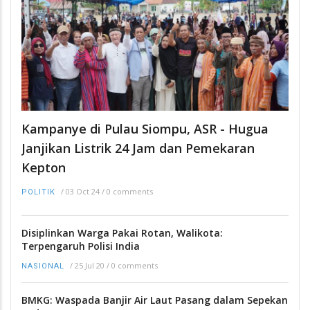
Kampanye di Pulau Siompu, ASR - Hugua
Janjikan Listrik 24 Jam dan Pemekaran
Kepton
/
03 Oct 24
/
0 comments
POLITIK
Disiplinkan Warga Pakai Rotan, Walikota:
Terpengaruh Polisi India
/
25 Jul 20
/
0 comments
NASIONAL
BMKG: Waspada Banjir Air Laut Pasang dalam Sepekan