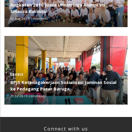
Angkatan 2010 Juara Umum Liga Alumni VII
Smansa Kulisusu
02 Aug 26
/
0 comments
EKOBIS
BPJS Ketenagakerjaan Sosialisasi Jaminan Sosial
ke Pedagang Pasar Baruga
29 Jul 26
/
0 comments
Connect with us