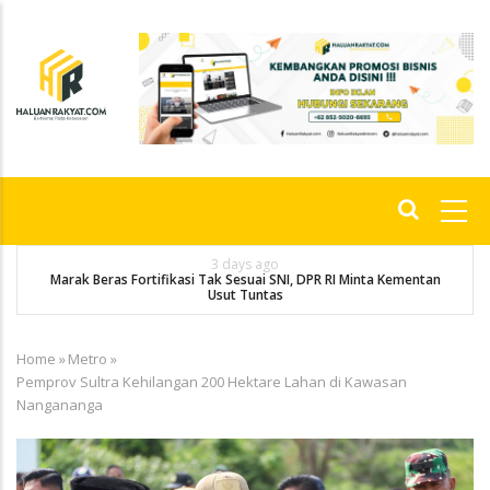
Skip
to
main
content
Main
navigation
3 days ago
Marak Beras Fortifikasi Tak Sesuai SNI, DPR RI Minta Kementan
Usut Tuntas
Home
»
Metro
»
Breadcrumb
Pemprov Sultra Kehilangan 200 Hektare Lahan di Kawasan
Nangananga