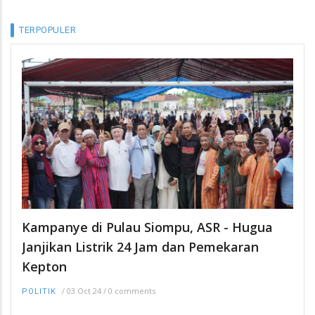
TERPOPULER
Kampanye di Pulau Siompu, ASR - Hugua
Janjikan Listrik 24 Jam dan Pemekaran
Kepton
/
03 Oct 24
/
0 comments
POLITIK