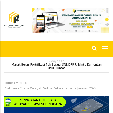
Skip
to
main
content
Main
navigation
2 days ago
Marak Beras Fortifikasi Tak Sesuai SNI, DPR RI Minta Kementan
Usut Tuntas
Home
»
Metro
»
Breadcrumb
Prakiraan Cuaca Wilayah Sultra Pekan Pertama Januari 2025