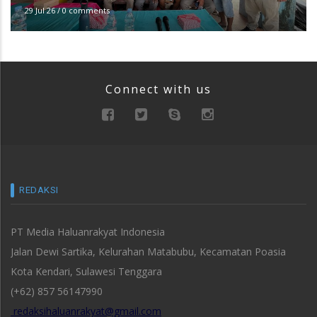
29 Jul 26
/
0 comments
Connect with us
REDAKSI
PT Media Haluanrakyat Indonesia
Jalan Dewi Sartika, Kelurahan Matabubu, Kecamatan Poasia
Kota Kendari, Sulawesi Tenggara
(+62) 857 56147990
redaksihaluanrakyat@gmail.com