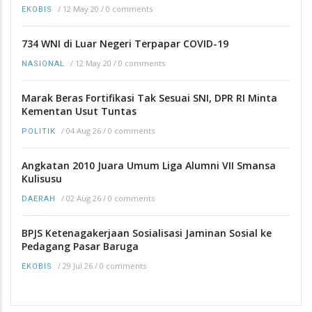
/
12 May 20
/
0 comments
EKOBIS
734 WNI di Luar Negeri Terpapar COVID-19
/
12 May 20
/
0 comments
NASIONAL
Marak Beras Fortifikasi Tak Sesuai SNI, DPR RI Minta
Kementan Usut Tuntas
/
04 Aug 26
/
0 comments
POLITIK
Angkatan 2010 Juara Umum Liga Alumni VII Smansa
Kulisusu
/
02 Aug 26
/
0 comments
DAERAH
BPJS Ketenagakerjaan Sosialisasi Jaminan Sosial ke
Pedagang Pasar Baruga
/
29 Jul 26
/
0 comments
EKOBIS