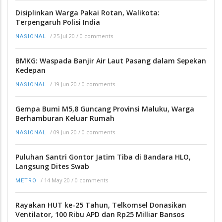
Disiplinkan Warga Pakai Rotan, Walikota:
Terpengaruh Polisi India
/
25 Jul 20
/
0 comments
NASIONAL
BMKG: Waspada Banjir Air Laut Pasang dalam Sepekan
Kedepan
/
19 Jun 20
/
0 comments
NASIONAL
Gempa Bumi M5,8 Guncang Provinsi Maluku, Warga
Berhamburan Keluar Rumah
/
09 Jun 20
/
0 comments
NASIONAL
Puluhan Santri Gontor Jatim Tiba di Bandara HLO,
Langsung Dites Swab
/
14 May 20
/
0 comments
METRO
Rayakan HUT ke-25 Tahun, Telkomsel Donasikan
Ventilator, 100 Ribu APD dan Rp25 Milliar Bansos