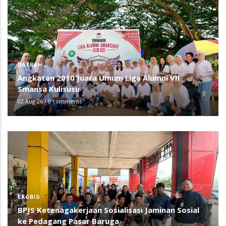
DAERAH
Angkatan 2010 Juara Umum Liga Alumni VII
Smansa Kulisusu
02 Aug 26
/
0 comments
EKOBIS
BPJS Ketenagakerjaan Sosialisasi Jaminan Sosial
ke Pedagang Pasar Baruga