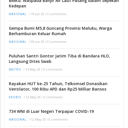
BMKG: Waspada Banjir Air Laut Pasang dalam Sepekan
Kedepan
/
19 Jun 20
/
0 comments
NASIONAL
Gempa Bumi M5,8 Guncang Provinsi Maluku, Warga
Berhamburan Keluar Rumah
/
09 Jun 20
/
0 comments
NASIONAL
Puluhan Santri Gontor Jatim Tiba di Bandara HLO,
Langsung Dites Swab
/
14 May 20
/
0 comments
METRO
Rayakan HUT ke-25 Tahun, Telkomsel Donasikan
Ventilator, 100 Ribu APD dan Rp25 Milliar Bansos
/
12 May 20
/
0 comments
EKOBIS
734 WNI di Luar Negeri Terpapar COVID-19
/
12 May 20
/
0 comments
NASIONAL