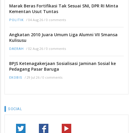
Marak Beras Fortifikasi Tak Sesuai SNI, DPR RI Minta
Kementan Usut Tuntas
/
04 Aug 26
/
0 comments
POLITIK
Angkatan 2010 Juara Umum Liga Alumni VII Smansa
Kulisusu
/
02 Aug 26
/
0 comments
DAERAH
BPJS Ketenagakerjaan Sosialisasi Jaminan Sosial ke
Pedagang Pasar Baruga
/
29 Jul 26
/
0 comments
EKOBIS
SOCIAL