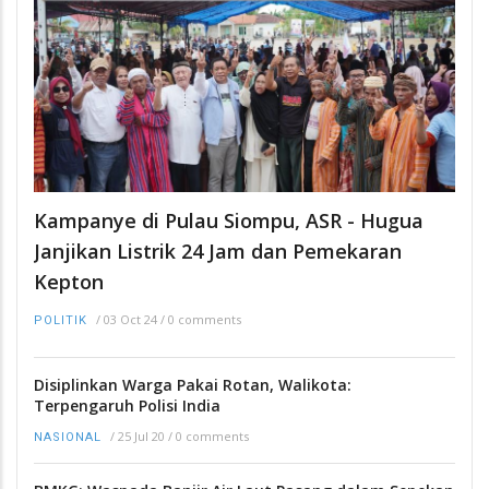
Kampanye di Pulau Siompu, ASR - Hugua
Janjikan Listrik 24 Jam dan Pemekaran
Kepton
/
03 Oct 24
/
0 comments
POLITIK
Disiplinkan Warga Pakai Rotan, Walikota:
Terpengaruh Polisi India
/
25 Jul 20
/
0 comments
NASIONAL