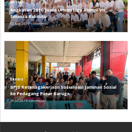
DAERAH
Angkatan 2010 Juara Umum Liga Alumni VII
Smansa Kulisusu
02 Aug 26
/
0 comments
EKOBIS
BPJS Ketenagakerjaan Sosialisasi Jaminan Sosial
ke Pedagang Pasar Baruga
29 Jul 26
/
0 comments