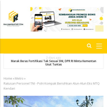
Skip
to
main
content
Main
navigation
2 days ago
Marak Beras Fortifikasi Tak Sesuai SNI, DPR RI Minta Kementan
Usut Tuntas
Home
»
Metro
»
Breadcrumb
Ratusan Personel TNI - Polri Kompak Bersihkan Alun-Alun Eks MTQ
Kendari