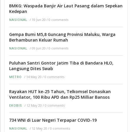
BMKG: Waspada Banjir Air Laut Pasang dalam Sepekan
Kedepan
/
19 Jun 20
/
0 comments
NASIONAL
Gempa Bumi M5,8 Guncang Provinsi Maluku, Warga
Berhamburan Keluar Rumah
/
09 Jun 20
/
0 comments
NASIONAL
Puluhan Santri Gontor Jatim Tiba di Bandara HLO,
Langsung Dites Swab
/
14 May 20
/
0 comments
METRO
Rayakan HUT ke-25 Tahun, Telkomsel Donasikan
Ventilator, 100 Ribu APD dan Rp25 Milliar Bansos
/
12 May 20
/
0 comments
EKOBIS
734 WNI di Luar Negeri Terpapar COVID-19
/
12 May 20
/
0 comments
NASIONAL