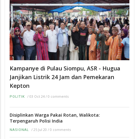
Kampanye di Pulau Siompu, ASR - Hugua
Janjikan Listrik 24 Jam dan Pemekaran
Kepton
/
03 Oct 24
/
0 comments
POLITIK
Disiplinkan Warga Pakai Rotan, Walikota:
Terpengaruh Polisi India
/
25 Jul 20
/
0 comments
NASIONAL