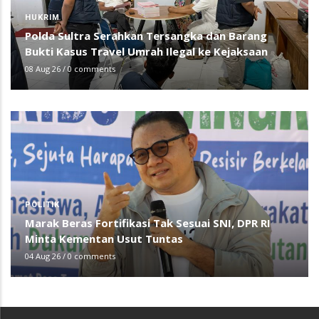
HUKRIM
Polda Sultra Serahkan Tersangka dan Barang
Bukti Kasus Travel Umrah Ilegal ke Kejaksaan
08 Aug 26
/
0 comments
POLITIK
Marak Beras Fortifikasi Tak Sesuai SNI, DPR RI
Minta Kementan Usut Tuntas
04 Aug 26
/
0 comments