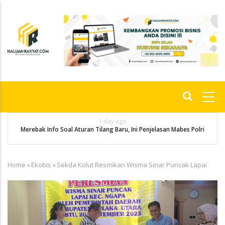
Skip
to
main
content
Main
navigation
1 day ago
g
P
Merebak Info Soal Aturan Tilang Baru, Ini Penjelasan Mabes Polri
Home
»
Ekobis
»
Sekda Kolut Resmikan Wisma Sinar Puncak Lapai
Breadcrumb