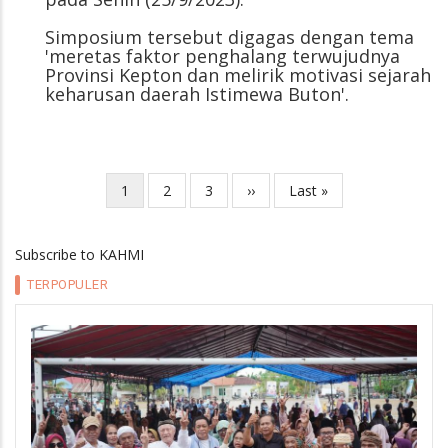
Simposium tersebut digagas dengan tema
'meretas faktor penghalang terwujudnya
Provinsi Kepton dan melirik motivasi sejarah
keharusan daerah Istimewa Buton'.
Current
1
Page
2
Page
3
Next
››
Last
Last »
Pagination
page
page
page
Subscribe to KAHMI
TERPOPULER