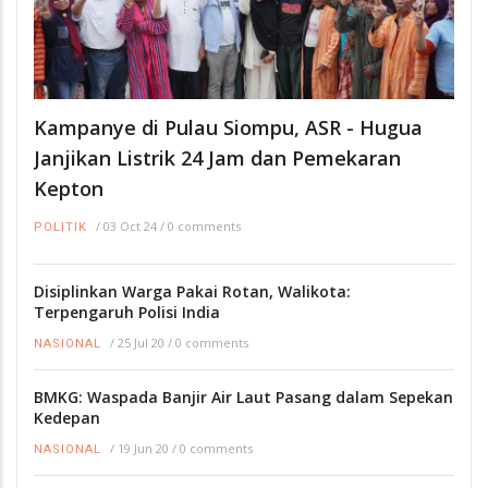
Kampanye di Pulau Siompu, ASR - Hugua
Janjikan Listrik 24 Jam dan Pemekaran
Kepton
/
03 Oct 24
/
0 comments
POLITIK
Disiplinkan Warga Pakai Rotan, Walikota:
Terpengaruh Polisi India
/
25 Jul 20
/
0 comments
NASIONAL
BMKG: Waspada Banjir Air Laut Pasang dalam Sepekan
Kedepan
/
19 Jun 20
/
0 comments
NASIONAL