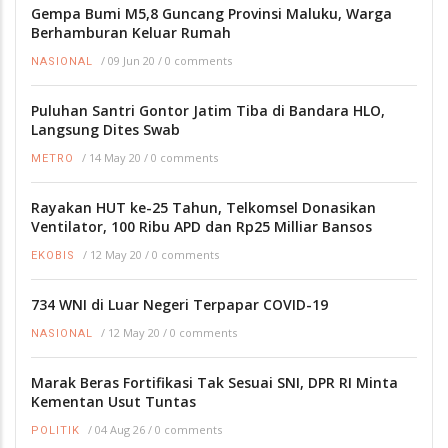
Gempa Bumi M5,8 Guncang Provinsi Maluku, Warga
Berhamburan Keluar Rumah
/
09 Jun 20
/
0 comments
NASIONAL
Puluhan Santri Gontor Jatim Tiba di Bandara HLO,
Langsung Dites Swab
/
14 May 20
/
0 comments
METRO
Rayakan HUT ke-25 Tahun, Telkomsel Donasikan
Ventilator, 100 Ribu APD dan Rp25 Milliar Bansos
/
12 May 20
/
0 comments
EKOBIS
734 WNI di Luar Negeri Terpapar COVID-19
/
12 May 20
/
0 comments
NASIONAL
Marak Beras Fortifikasi Tak Sesuai SNI, DPR RI Minta
Kementan Usut Tuntas
/
04 Aug 26
/
0 comments
POLITIK