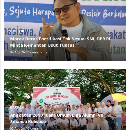
POLITIK
Marak Beras Fortifikasi Tak Sesuai SNI, DPR RI
Minta Kementan Usut Tuntas
04 Aug 26
/
0 comments
DAERAH
Angkatan 2010 Juara Umum Liga Alumni VII
Smansa Kulisusu
02 Aug 26
/
0 comments