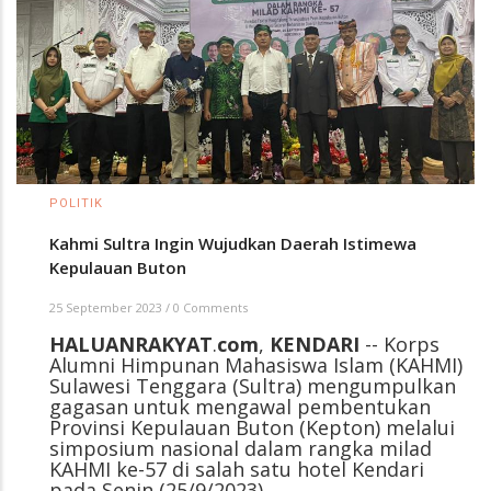
POLITIK
Kahmi Sultra Ingin Wujudkan Daerah Istimewa
Kepulauan Buton
25 September 2023
/
0 Comments
HALUANRAKYAT
.
com
,
KENDARI
-- Korps
Alumni Himpunan Mahasiswa Islam (KAHMI)
Sulawesi Tenggara (Sultra) mengumpulkan
gagasan untuk mengawal pembentukan
Provinsi Kepulauan Buton (Kepton) melalui
simposium nasional dalam rangka milad
KAHMI ke-57 di salah satu hotel Kendari
pada Senin (25/9/2023).