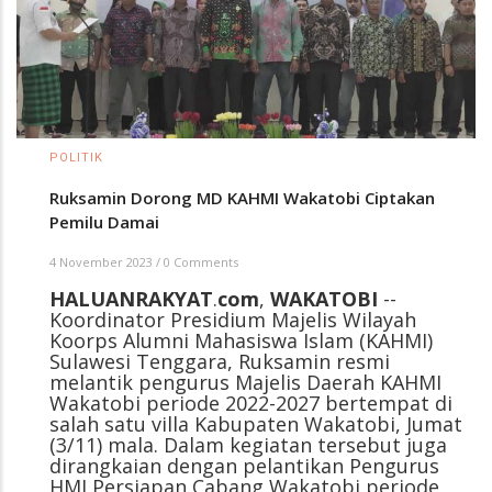
POLITIK
Ruksamin Dorong MD KAHMI Wakatobi Ciptakan
Pemilu Damai
4 November 2023
/
0 Comments
HALUANRAKYAT
.
com
,
WAKATOBI
--
Koordinator Presidium Majelis Wilayah
Koorps Alumni Mahasiswa Islam (KAHMI)
Sulawesi Tenggara, Ruksamin resmi
melantik pengurus Majelis Daerah KAHMI
Wakatobi periode 2022-2027 bertempat di
salah satu villa Kabupaten Wakatobi, Jumat
(3/11) mala. Dalam kegiatan tersebut juga
dirangkaian dengan pelantikan Pengurus
HMI Persiapan Cabang Wakatobi periode