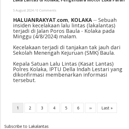
5 August 2024
/
0 Comments
HALUANRAKYAT
.
com
,
KOLAKA
-- Sebuah
insiden kecelakaan lalu lintas (lakalantas)
terjadi di Jalan Poros Baula - Kolaka pada
Minggu (4/8/2024) malam.
Kecelakaan terjadi di tanjakan tak jauh dari
Sekolah Menengah Kejuruan (SMK) Baula.
Kepala Satuan Lalu Lintas (Kasat Lantas)
Polres Kolaka, IPTU Della Indah Lestari yang
dikonfirmasi membenarkan informasi
tersebut.
Current
1
Page
2
Page
3
Page
4
Page
5
Page
6
Next
››
Last
Last »
Pagination
page
page
page
Subscribe to Lakalantas