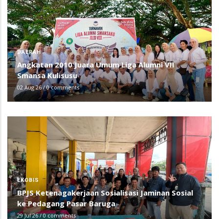
DAERAH
Angkatan 2010 Juara Umum Liga Alumni VII
Smansa Kulisusu
02 Aug 26
/
0 comments
EKOBIS
BPJS Ketenagakerjaan Sosialisasi Jaminan Sosial
ke Pedagang Pasar Baruga
29 Jul 26
/
0 comments