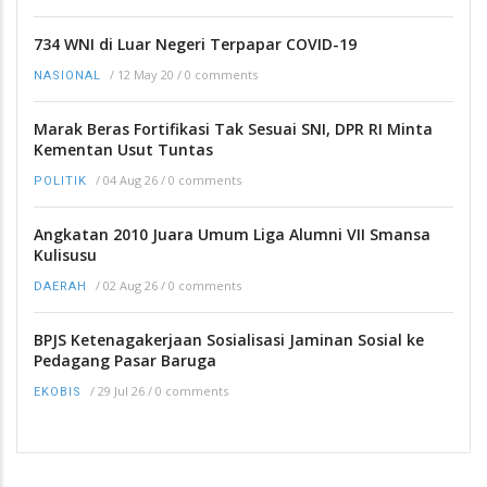
734 WNI di Luar Negeri Terpapar COVID-19
/
12 May 20
/
0 comments
NASIONAL
Marak Beras Fortifikasi Tak Sesuai SNI, DPR RI Minta
Kementan Usut Tuntas
/
04 Aug 26
/
0 comments
POLITIK
Angkatan 2010 Juara Umum Liga Alumni VII Smansa
Kulisusu
/
02 Aug 26
/
0 comments
DAERAH
BPJS Ketenagakerjaan Sosialisasi Jaminan Sosial ke
Pedagang Pasar Baruga
/
29 Jul 26
/
0 comments
EKOBIS