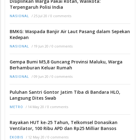
Disiplinkan Warga Pakai Rotan, Walikota:
Terpengaruh Polisi India
/
25 Jul 20
/
0 comments
NASIONAL
BMKG: Waspada Banjir Air Laut Pasang dalam Sepekan
Kedepan
/
19 Jun 20
/
0 comments
NASIONAL
Gempa Bumi M5,8 Guncang Provinsi Maluku, Warga
Berhamburan Keluar Rumah
/
09 Jun 20
/
0 comments
NASIONAL
Puluhan Santri Gontor Jatim Tiba di Bandara HLO,
Langsung Dites Swab
/
14 May 20
/
0 comments
METRO
Rayakan HUT ke-25 Tahun, Telkomsel Donasikan
Ventilator, 100 Ribu APD dan Rp25 Milliar Bansos
/
12 May 20
/
0 comments
EKOBIS