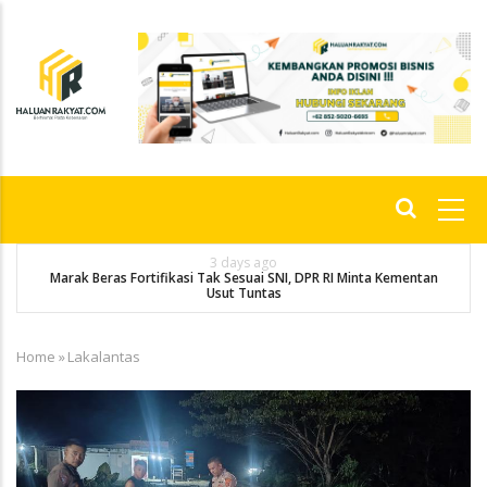
Skip
to
main
content
Main
navigation
3 days ago
Fortifikasi Tak Sesuai SNI, DPR RI Minta Kementan
Angkatan 2010 Juar
Usut Tuntas
Home
»
Lakalantas
Breadcrumb