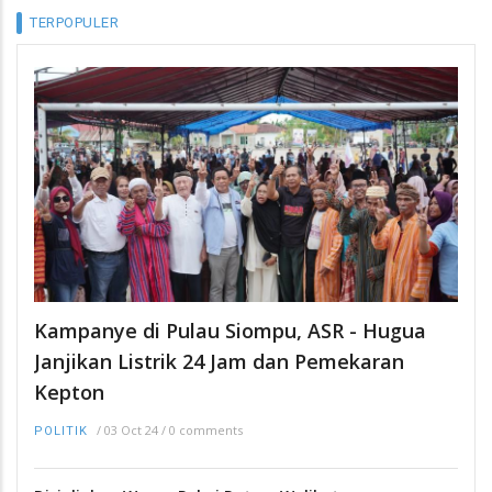
TERPOPULER
Kampanye di Pulau Siompu, ASR - Hugua
Janjikan Listrik 24 Jam dan Pemekaran
Kepton
/
03 Oct 24
/
0 comments
POLITIK