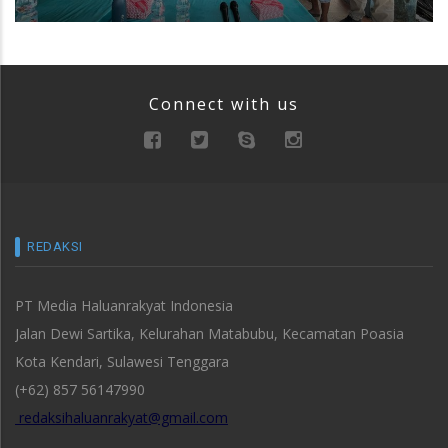
Connect with us
REDAKSI
PT Media Haluanrakyat Indonesia
Jalan Dewi Sartika, Kelurahan Matabubu, Kecamatan Poasia
Kota Kendari, Sulawesi Tenggara
(+62) 857 56147990
redaksihaluanrakyat@gmail.com