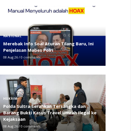
NASIONAL
Merebak Info Soal Aturan Tilang Baru, Ini
Penjelasan Mabes Polri
08 Aug 26
/
0 comments
HUKRIM
Polda Sultra Serahkan Tersangka dan
Barang Bukti Kasus Travel Umrah Ilegal ke
Kejaksaan
08 Aug 26
/
0 comments