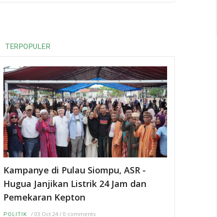
TERPOPULER
Kampanye di Pulau Siompu, ASR -
Hugua Janjikan Listrik 24 Jam dan
Pemekaran Kepton
/
03 Oct 24
/
0 comments
POLITIK