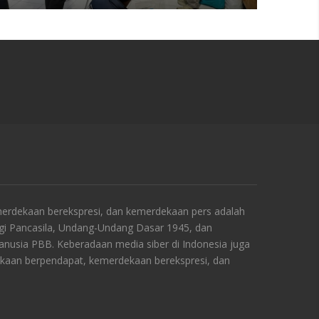
rdekaan berekspresi, dan kemerdekaan pers adalah
ngi Pancasila, Undang-Undang Dasar 1945, dan
Manusia PBB. Keberadaan media siber di Indonesia juga
kaan berpendapat, kemerdekaan berekspresi, dan