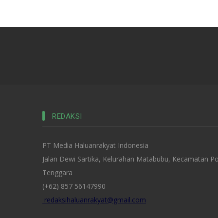
REDAKSI
PT Media Haluanrakyat Indonesia
Jalan Dewi Sartika, Kelurahan Matabubu, Kecamatan Po
Tenggara
(+62) 857 56147990
redaksihaluanrakyat@gmail.com