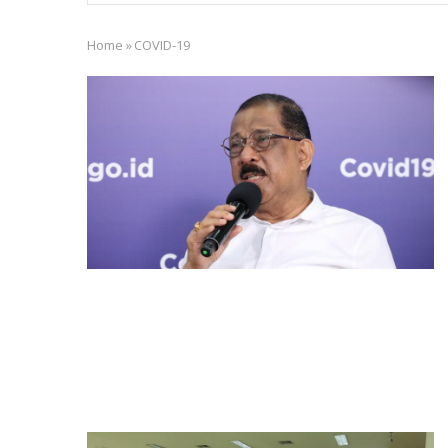
Home
»
COVID-19
Breadcrumb