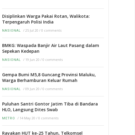
Disiplinkan Warga Pakai Rotan, Walikota:
Terpengaruh Polisi India
/
25 Jul 20
/
0 comments
NASIONAL
BMKG: Waspada Banjir Air Laut Pasang dalam
Sepekan Kedepan
/
19 Jun 20
/
0 comments
NASIONAL
Gempa Bumi M5,8 Guncang Provinsi Maluku,
Warga Berhamburan Keluar Rumah
/
09 Jun 20
/
0 comments
NASIONAL
Puluhan Santri Gontor Jatim Tiba di Bandara
HLO, Langsung Dites Swab
/
14 May 20
/
0 comments
METRO
Rayakan HUT ke-25 Tahun, Telkomsel