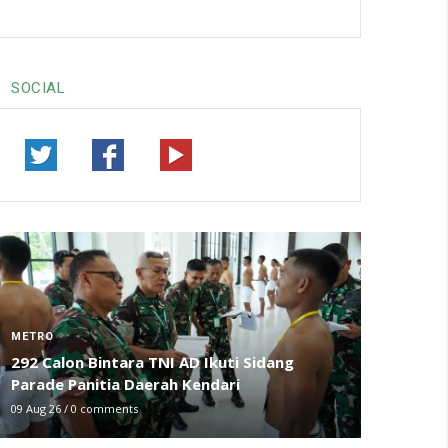
SOCIAL
METRO
292 Calon Bintara TNI AD Ikuti Sidang
Parade Panitia Daerah Kendari
09 Aug 26
/
0 comments