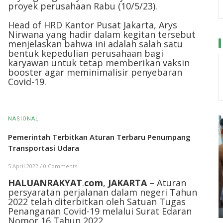
proyek perusahaan Rabu (10/5/23).
Head of HRD Kantor Pusat Jakarta, Arys
Nirwana yang hadir dalam kegitan tersebut
menjelaskan bahwa ini adalah salah satu
bentuk kepedulian perusahaan bagi
karyawan untuk tetap memberikan vaksin
booster agar meminimalisir penyebaran
Covid-19.
NASIONAL
Pemerintah Terbitkan Aturan Terbaru Penumpang
Transportasi Udara
5 April 2022
/
0 Comments
HALUANRAKYAT
.
com
,
JAKARTA
– Aturan
persyaratan perjalanan dalam negeri Tahun
2022 telah diterbitkan oleh Satuan Tugas
Penanganan Covid-19 melalui Surat Edaran
Nomor 16 Tahun 2022.