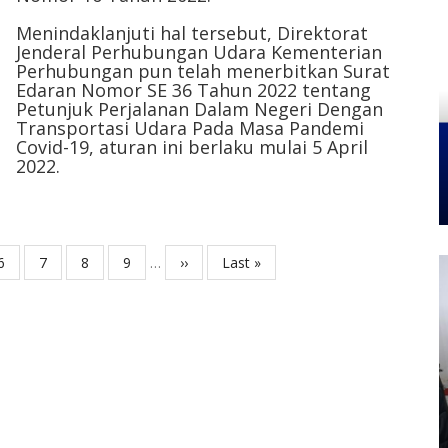
Menindaklanjuti hal tersebut, Direktorat
Jenderal Perhubungan Udara Kementerian
Perhubungan pun telah menerbitkan Surat
Edaran Nomor SE 36 Tahun 2022 tentang
Petunjuk Perjalanan Dalam Negeri Dengan
Transportasi Udara Pada Masa Pandemi
Covid-19, aturan ini berlaku mulai 5 April
2022.
Page
6
Page
7
Page
8
Page
9
…
Next
››
Last
Last »
page
page