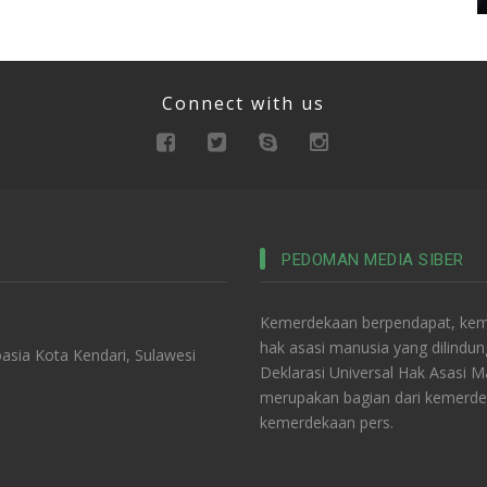
Connect with us
PEDOMAN MEDIA SIBER
Kemerdekaan berpendapat, keme
hak asasi manusia yang dilindu
asia Kota Kendari, Sulawesi
Deklarasi Universal Hak Asasi 
merupakan bagian dari kemerde
kemerdekaan pers.