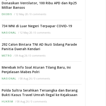
Donasikan Ventilator, 100 Ribu APD dan Rp25
Milliar Bansos
/
12 May 20
/
0 comments
EKOBIS
734 WNI di Luar Negeri Terpapar COVID-19
/
12 May 20
/
0 comments
NASIONAL
292 Calon Bintara TNI AD Ikuti Sidang Parade
Panitia Daerah Kendari
/
09 Aug 26
/
0 comments
METRO
Merebak Info Soal Aturan Tilang Baru, Ini
Penjelasan Mabes Polri
/
08 Aug 26
/
0 comments
NASIONAL
Polda Sultra Serahkan Tersangka dan Barang
Bukti Kasus Travel Umrah Ilegal ke Kejaksaan
/
08 Aug 26
/
0 comments
HUKRIM