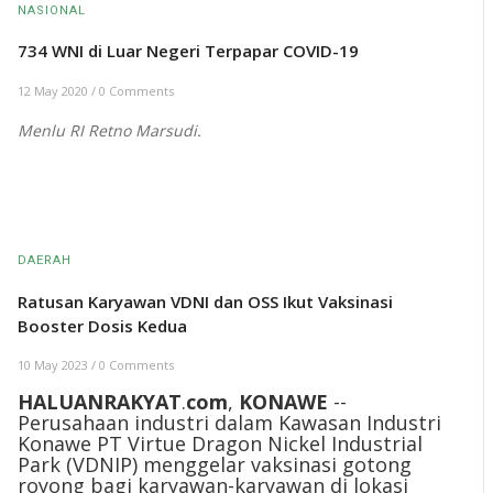
NASIONAL
734 WNI di Luar Negeri Terpapar COVID-19
12 May 2020
/
0 Comments
Menlu RI Retno Marsudi.
DAERAH
Ratusan Karyawan VDNI dan OSS Ikut Vaksinasi
Booster Dosis Kedua
10 May 2023
/
0 Comments
HALUANRAKYAT
.
com
,
KONAWE
--
Perusahaan industri dalam Kawasan Industri
Konawe PT Virtue Dragon Nickel Industrial
Park (VDNIP) menggelar vaksinasi gotong
royong bagi karyawan-karyawan di lokasi