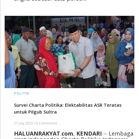
POLITIK
Survei Charta Politika: Elektabilitas ASR Teratas
untuk Pilgub Sultra
27 July 2023
/
0 Comments
HALUANRAKYAT
.
com
,
KENDARI
-- Lembaga