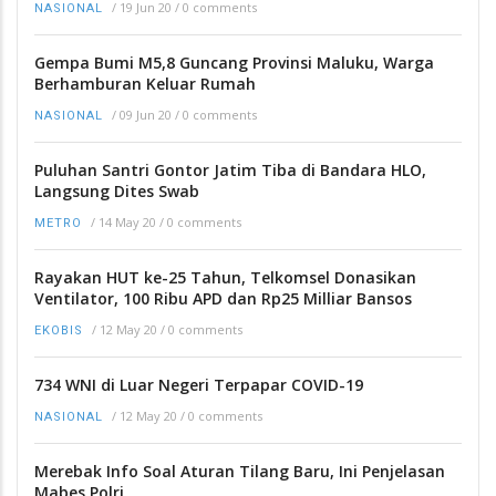
/
19 Jun 20
/
0 comments
NASIONAL
Gempa Bumi M5,8 Guncang Provinsi Maluku, Warga
Berhamburan Keluar Rumah
/
09 Jun 20
/
0 comments
NASIONAL
Puluhan Santri Gontor Jatim Tiba di Bandara HLO,
Langsung Dites Swab
/
14 May 20
/
0 comments
METRO
Rayakan HUT ke-25 Tahun, Telkomsel Donasikan
Ventilator, 100 Ribu APD dan Rp25 Milliar Bansos
/
12 May 20
/
0 comments
EKOBIS
734 WNI di Luar Negeri Terpapar COVID-19
/
12 May 20
/
0 comments
NASIONAL
Merebak Info Soal Aturan Tilang Baru, Ini Penjelasan
Mabes Polri