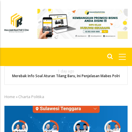
Skip
to
main
content
Main
navigation
1 day ago
g
P
Merebak Info Soal Aturan Tilang Baru, Ini Penjelasan Mabes Polri
Home
»
Charta Politika
Breadcrumb