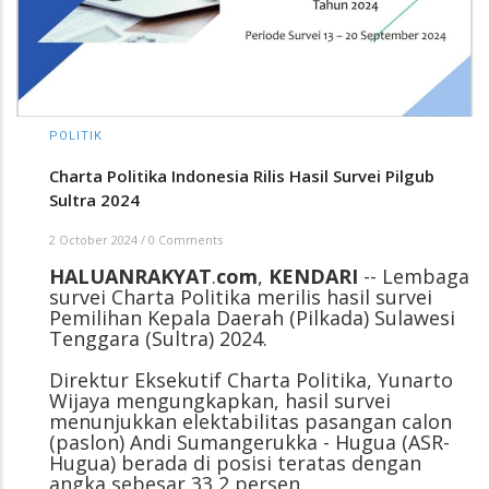
POLITIK
Charta Politika Indonesia Rilis Hasil Survei Pilgub
Sultra 2024
2 October 2024
/
0 Comments
HALUANRAKYAT
.
com
,
KENDARI
-- Lembaga
survei Charta Politika merilis hasil survei
Pemilihan Kepala Daerah (Pilkada) Sulawesi
Tenggara (Sultra) 2024.
Direktur Eksekutif Charta Politika, Yunarto
Wijaya mengungkapkan, hasil survei
menunjukkan elektabilitas pasangan calon
(paslon) Andi Sumangerukka - Hugua (ASR-
Hugua) berada di posisi teratas dengan
angka sebesar 33,2 persen.