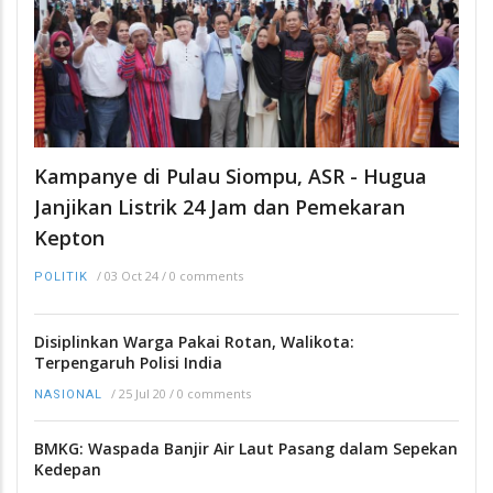
Kampanye di Pulau Siompu, ASR - Hugua
Janjikan Listrik 24 Jam dan Pemekaran
Kepton
/
03 Oct 24
/
0 comments
POLITIK
Disiplinkan Warga Pakai Rotan, Walikota:
Terpengaruh Polisi India
/
25 Jul 20
/
0 comments
NASIONAL
BMKG: Waspada Banjir Air Laut Pasang dalam Sepekan
Kedepan