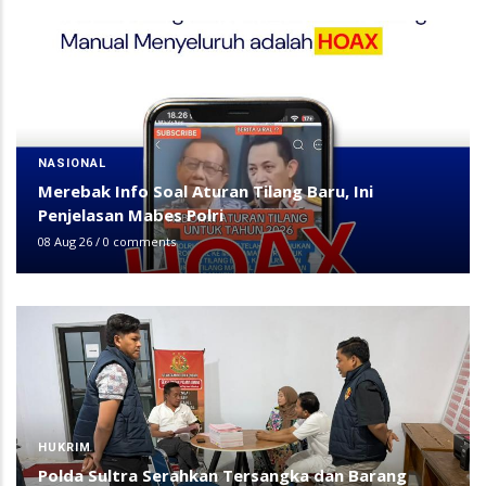
NASIONAL
Merebak Info Soal Aturan Tilang Baru, Ini
Penjelasan Mabes Polri
08 Aug 26
/
0 comments
HUKRIM
Polda Sultra Serahkan Tersangka dan Barang