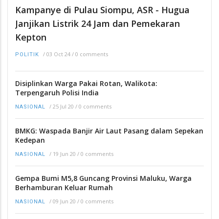
Kampanye di Pulau Siompu, ASR - Hugua
Janjikan Listrik 24 Jam dan Pemekaran
Kepton
/
03 Oct 24
/
0 comments
POLITIK
Disiplinkan Warga Pakai Rotan, Walikota:
Terpengaruh Polisi India
/
25 Jul 20
/
0 comments
NASIONAL
BMKG: Waspada Banjir Air Laut Pasang dalam Sepekan
Kedepan
/
19 Jun 20
/
0 comments
NASIONAL
Gempa Bumi M5,8 Guncang Provinsi Maluku, Warga
Berhamburan Keluar Rumah
/
09 Jun 20
/
0 comments
NASIONAL