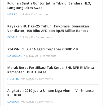
Puluhan Santri Gontor Jatim Tiba di Bandara HLO,
Langsung Dites Swab
/
14 May 20
/
0 comments
METRO
Rayakan HUT ke-25 Tahun, Telkomsel Donasikan
Ventilator, 100 Ribu APD dan Rp25 Milliar Bansos
/
12 May 20
/
0 comments
EKOBIS
734 WNI di Luar Negeri Terpapar COVID-19
/
12 May 20
/
0 comments
NASIONAL
Marak Beras Fortifikasi Tak Sesuai SNI, DPR RI Minta
Kementan Usut Tuntas
/
04 Aug 26
/
0 comments
POLITIK
Angkatan 2010 Juara Umum Liga Alumni VII Smansa
Kulisusu
/
02 Aug 26
/
0 comments
DAERAH