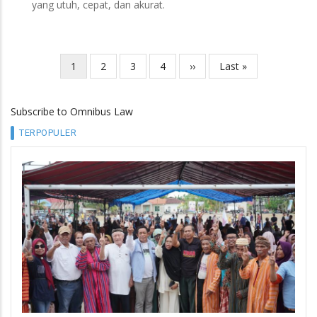
yang utuh, cepat, dan akurat.
Current
1
Page
2
Page
3
Page
4
Next
››
Last
Last »
Pagination
page
page
page
Subscribe to Omnibus Law
TERPOPULER