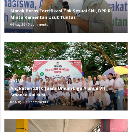
POLITIK
Marak Beras Fortifikasi Tak Sesuai SNI, DPR RI
Minta Kementan Usut Tuntas
04 Aug 26
/
0 comments
DAERAH
Angkatan 2010 Juara Umum Liga Alumni VII
Smansa Kulisusu
02 Aug 26
/
0 comments