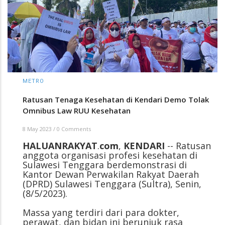
METRO
Ratusan Tenaga Kesehatan di Kendari Demo Tolak
Omnibus Law RUU Kesehatan
8 May 2023
/
0 Comments
HALUANRAKYAT
.
com
,
KENDARI
-- Ratusan
anggota organisasi profesi kesehatan di
Sulawesi Tenggara berdemonstrasi di
Kantor Dewan Perwakilan Rakyat Daerah
(DPRD) Sulawesi Tenggara (Sultra), Senin,
(8/5/2023).
Massa yang terdiri dari para dokter,
perawat, dan bidan ini berunjuk rasa