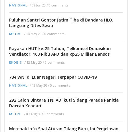
/
09 Jun 20
/
0 comments
NASIONAL
Puluhan Santri Gontor Jatim Tiba di Bandara HLO,
Langsung Dites Swab
/
14 May 20
/
0 comments
METRO
Rayakan HUT ke-25 Tahun, Telkomsel Donasikan
Ventilator, 100 Ribu APD dan Rp25 Milliar Bansos
/
12 May 20
/
0 comments
EKOBIS
734 WNI di Luar Negeri Terpapar COVID-19
/
12 May 20
/
0 comments
NASIONAL
292 Calon Bintara TNI AD Ikuti Sidang Parade Panitia
Daerah Kendari
/
09 Aug 26
/
0 comments
METRO
Merebak Info Soal Aturan Tilang Baru, Ini Penjelasan