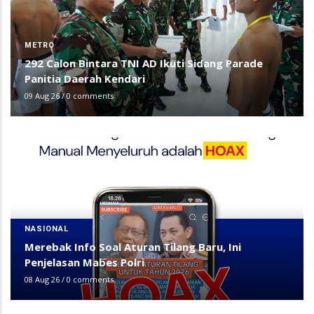
METRO
292 Calon Bintara TNI AD Ikuti Sidang Parade
Panitia Daerah Kendari
09 Aug 26
/
0 comments
NASIONAL
Merebak Info Soal Aturan Tilang Baru, Ini
Penjelasan Mabes Polri
08 Aug 26
/
0 comments