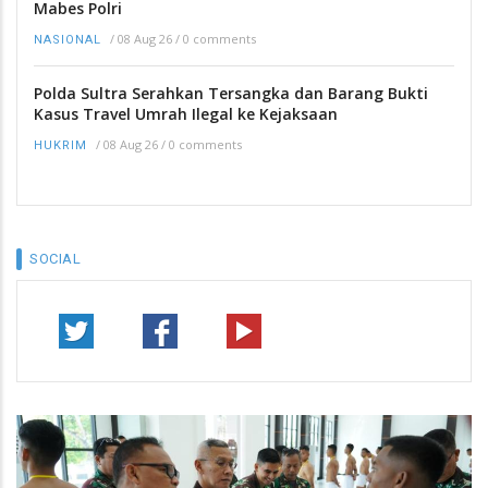
Mabes Polri
/
08 Aug 26
/
0 comments
NASIONAL
Polda Sultra Serahkan Tersangka dan Barang Bukti
Kasus Travel Umrah Ilegal ke Kejaksaan
/
08 Aug 26
/
0 comments
HUKRIM
SOCIAL