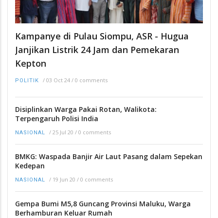
Kampanye di Pulau Siompu, ASR - Hugua
Janjikan Listrik 24 Jam dan Pemekaran
Kepton
/
03 Oct 24
/
0 comments
POLITIK
Disiplinkan Warga Pakai Rotan, Walikota:
Terpengaruh Polisi India
/
25 Jul 20
/
0 comments
NASIONAL
BMKG: Waspada Banjir Air Laut Pasang dalam Sepekan
Kedepan
/
19 Jun 20
/
0 comments
NASIONAL
Gempa Bumi M5,8 Guncang Provinsi Maluku, Warga
Berhamburan Keluar Rumah