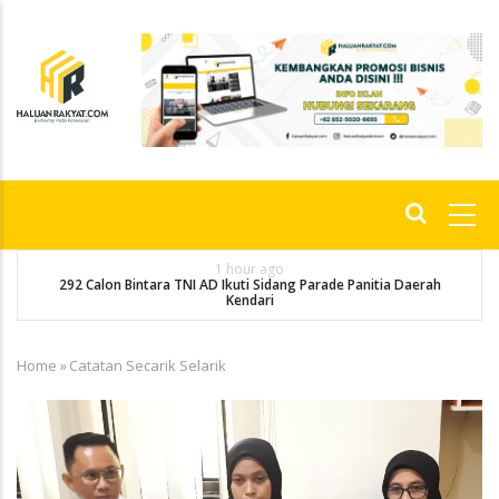
Skip
to
main
content
Main
navigation
1 hour ago
292 Calon Bintara TNI AD Ikuti Sidang Parade Panitia Daerah
M
Kendari
Home
»
Catatan Secarik Selarik
Breadcrumb