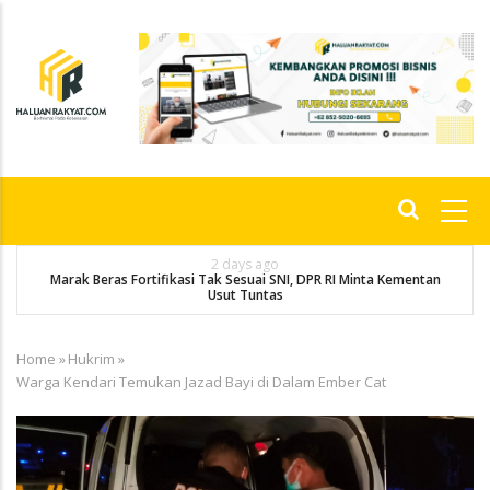
Skip
to
main
content
Main
navigation
2 days ago
Marak Beras Fortifikasi Tak Sesuai SNI, DPR RI Minta Kementan
Usut Tuntas
Home
»
Hukrim
»
Breadcrumb
Warga Kendari Temukan Jazad Bayi di Dalam Ember Cat