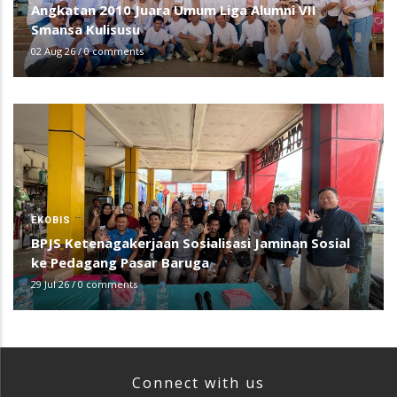
Angkatan 2010 Juara Umum Liga Alumni VII
Smansa Kulisusu
02 Aug 26
/
0 comments
EKOBIS
BPJS Ketenagakerjaan Sosialisasi Jaminan Sosial
ke Pedagang Pasar Baruga
29 Jul 26
/
0 comments
Connect with us