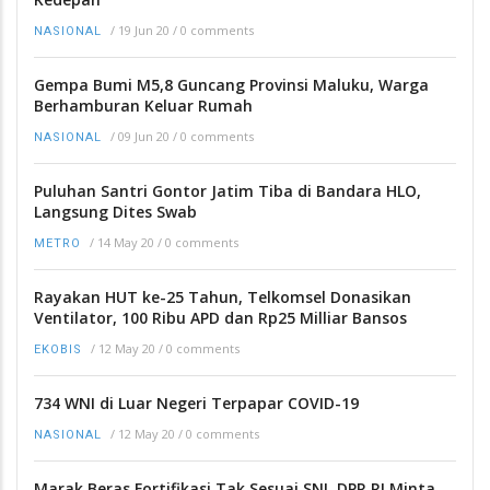
/
19 Jun 20
/
0 comments
NASIONAL
Gempa Bumi M5,8 Guncang Provinsi Maluku, Warga
Berhamburan Keluar Rumah
/
09 Jun 20
/
0 comments
NASIONAL
Puluhan Santri Gontor Jatim Tiba di Bandara HLO,
Langsung Dites Swab
/
14 May 20
/
0 comments
METRO
Rayakan HUT ke-25 Tahun, Telkomsel Donasikan
Ventilator, 100 Ribu APD dan Rp25 Milliar Bansos
/
12 May 20
/
0 comments
EKOBIS
734 WNI di Luar Negeri Terpapar COVID-19
/
12 May 20
/
0 comments
NASIONAL
Marak Beras Fortifikasi Tak Sesuai SNI, DPR RI Minta