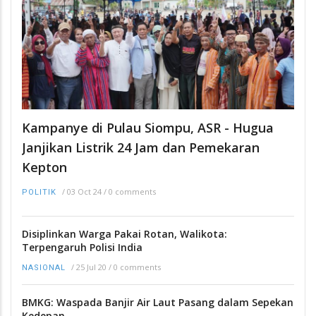
Kampanye di Pulau Siompu, ASR - Hugua
Janjikan Listrik 24 Jam dan Pemekaran
Kepton
/
03 Oct 24
/
0 comments
POLITIK
Disiplinkan Warga Pakai Rotan, Walikota:
Terpengaruh Polisi India
/
25 Jul 20
/
0 comments
NASIONAL
BMKG: Waspada Banjir Air Laut Pasang dalam Sepekan
Kedepan