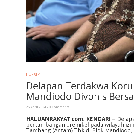
HUKRIM
Delapan Terdakwa Koru
Mandiodo Divonis Bersa
25 April 2024
/
0 Comments
HALUANRAKYAT
.
com
,
KENDARI
-- Delap
pertambangan ore nikel pada wilayah iz
Tambang (Antam) Tbk di Blok Mandiodo,