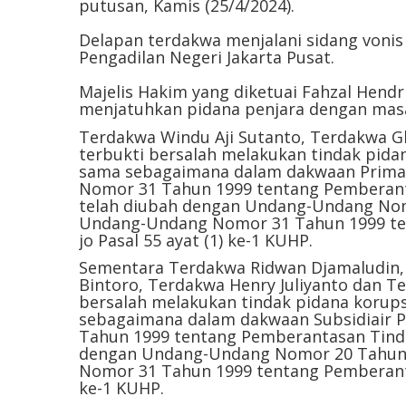
putusan, Kamis (25/4/2024).
Delapan terdakwa menjalani sidang vonis
Pengadilan Negeri Jakarta Pusat.
Majelis Hakim yang diketuai Fahzal Hend
menjatuhkan pidana penjara dengan mas
Terdakwa Windu Aji Sutanto, Terdakwa G
terbukti bersalah melakukan tindak pida
sama sebagaimana dalam dakwaan Primair
Nomor 31 Tahun 1999 tentang Pemberant
telah diubah dengan Undang-Undang Nom
Undang-Undang Nomor 31 Tahun 1999 te
jo Pasal 55 ayat (1) ke-1 KUHP.
Sementara Terdakwa Ridwan Djamaludin, 
Bintoro, Terdakwa Henry Juliyanto dan T
bersalah melakukan tindak pidana korup
sebagaimana dalam dakwaan Subsidiair P
Tahun 1999 tentang Pemberantasan Tinda
dengan Undang-Undang Nomor 20 Tahun 
Nomor 31 Tahun 1999 tentang Pemberantas
ke-1 KUHP.