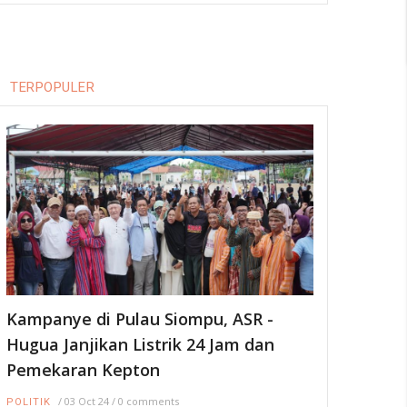
TERPOPULER
Kampanye di Pulau Siompu, ASR -
Hugua Janjikan Listrik 24 Jam dan
Pemekaran Kepton
/
03 Oct 24
/
0 comments
POLITIK