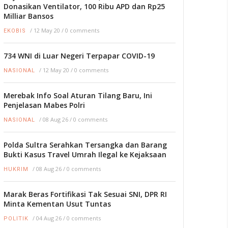
Donasikan Ventilator, 100 Ribu APD dan Rp25
Milliar Bansos
/
12 May 20
/
0 comments
EKOBIS
734 WNI di Luar Negeri Terpapar COVID-19
/
12 May 20
/
0 comments
NASIONAL
Merebak Info Soal Aturan Tilang Baru, Ini
Penjelasan Mabes Polri
/
08 Aug 26
/
0 comments
NASIONAL
Polda Sultra Serahkan Tersangka dan Barang
Bukti Kasus Travel Umrah Ilegal ke Kejaksaan
/
08 Aug 26
/
0 comments
HUKRIM
Marak Beras Fortifikasi Tak Sesuai SNI, DPR RI
Minta Kementan Usut Tuntas
/
04 Aug 26
/
0 comments
POLITIK