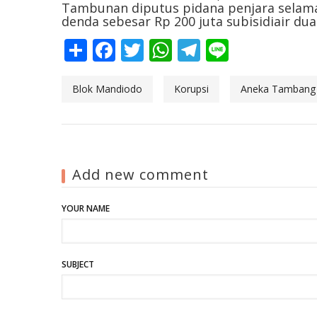
Tambunan diputus pidana penjara selama
denda sebesar Rp 200 juta subisidiair du
Share
Facebook
Twitter
WhatsApp
Telegram
Line
Blok Mandiodo
Korupsi
Aneka Tambang
Add new comment
YOUR NAME
SUBJECT