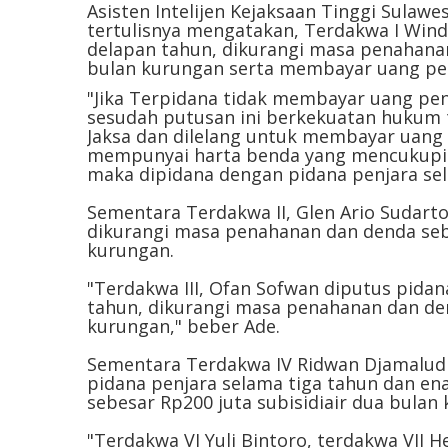
Asisten Intelijen Kejaksaan Tinggi Sula
tertulisnya mengatakan, Terdakwa I Wind
delapan tahun, dikurangi masa penahanan
bulan kurungan serta membayar uang pen
"Jika Terpidana tidak membayar uang pen
sesudah putusan ini berkekuatan hukum t
Jaksa dan dilelang untuk membayar uang 
mempunyai harta benda yang mencukupi
maka dipidana dengan pidana penjara sel
Sementara Terdakwa II, Glen Ario Sudarto
dikurangi masa penahanan dan denda sebe
kurungan.
"Terdakwa III, Ofan Sofwan diputus pida
tahun, dikurangi masa penahanan dan den
kurungan," beber Ade.
Sementara Terdakwa IV Ridwan Djamaludi
pidana penjara selama tiga tahun dan e
sebesar Rp200 juta subisidiair dua bulan
"Terdakwa VI Yuli Bintoro, terdakwa VII He