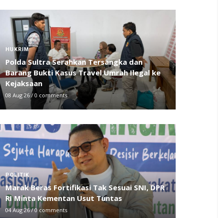
HUKRIM
Polda Sultra Serahkan Tersangka dan
Barang Bukti Kasus Travel Umrah Ilegal ke
Kejaksaan
08 Aug 26
/
0 comments
POLITIK
Marak Beras Fortifikasi Tak Sesuai SNI, DPR
RI Minta Kementan Usut Tuntas
04 Aug 26
/
0 comments