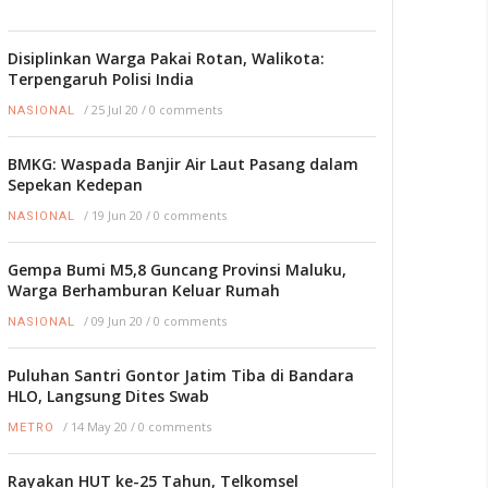
Disiplinkan Warga Pakai Rotan, Walikota:
Terpengaruh Polisi India
/
25 Jul 20
/
0 comments
NASIONAL
BMKG: Waspada Banjir Air Laut Pasang dalam
Sepekan Kedepan
/
19 Jun 20
/
0 comments
NASIONAL
Gempa Bumi M5,8 Guncang Provinsi Maluku,
Warga Berhamburan Keluar Rumah
/
09 Jun 20
/
0 comments
NASIONAL
Puluhan Santri Gontor Jatim Tiba di Bandara
HLO, Langsung Dites Swab
/
14 May 20
/
0 comments
METRO
Rayakan HUT ke-25 Tahun, Telkomsel