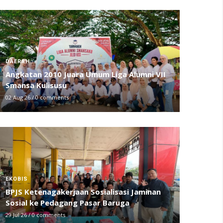
DAERAH
Angkatan 2010 Juara Umum Liga Alumni VII
Smansa Kulisusu
02 Aug 26
/
0 comments
EKOBIS
BPJS Ketenagakerjaan Sosialisasi Jaminan
Sosial ke Pedagang Pasar Baruga
29 Jul 26
/
0 comments