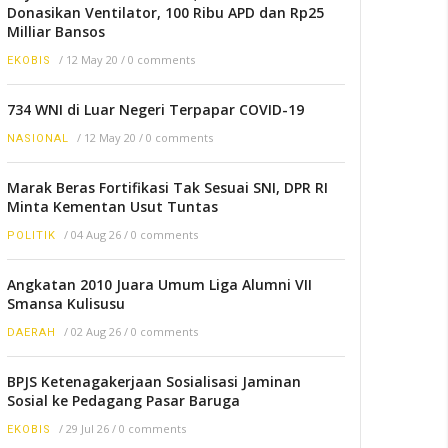
Donasikan Ventilator, 100 Ribu APD dan Rp25
Milliar Bansos
/
12 May 20
/
0 comments
EKOBIS
734 WNI di Luar Negeri Terpapar COVID-19
/
12 May 20
/
0 comments
NASIONAL
Marak Beras Fortifikasi Tak Sesuai SNI, DPR RI
Minta Kementan Usut Tuntas
/
04 Aug 26
/
0 comments
POLITIK
Angkatan 2010 Juara Umum Liga Alumni VII
Smansa Kulisusu
/
02 Aug 26
/
0 comments
DAERAH
BPJS Ketenagakerjaan Sosialisasi Jaminan
Sosial ke Pedagang Pasar Baruga
/
29 Jul 26
/
0 comments
EKOBIS