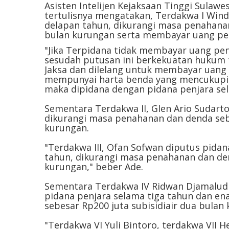
Asisten Intelijen Kejaksaan Tinggi Sula
tertulisnya mengatakan, Terdakwa I Wind
delapan tahun, dikurangi masa penahanan
bulan kurungan serta membayar uang pen
"Jika Terpidana tidak membayar uang pen
sesudah putusan ini berkekuatan hukum t
Jaksa dan dilelang untuk membayar uang 
mempunyai harta benda yang mencukupi
maka dipidana dengan pidana penjara sel
Sementara Terdakwa II, Glen Ario Sudarto
dikurangi masa penahanan dan denda sebe
kurungan.
"Terdakwa III, Ofan Sofwan diputus pida
tahun, dikurangi masa penahanan dan den
kurungan," beber Ade.
Sementara Terdakwa IV Ridwan Djamaludi
pidana penjara selama tiga tahun dan e
sebesar Rp200 juta subisidiair dua bulan
"Terdakwa VI Yuli Bintoro, terdakwa VII He