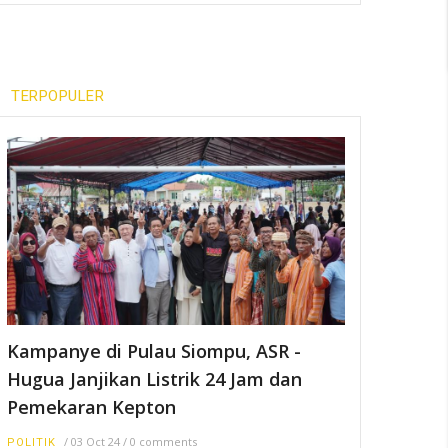
TERPOPULER
Kampanye di Pulau Siompu, ASR -
Hugua Janjikan Listrik 24 Jam dan
Pemekaran Kepton
/
03 Oct 24
/
0 comments
POLITIK