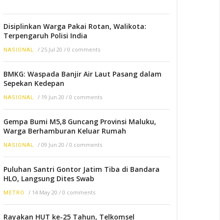
Disiplinkan Warga Pakai Rotan, Walikota:
Terpengaruh Polisi India
/
25 Jul 20
/
0 comments
NASIONAL
BMKG: Waspada Banjir Air Laut Pasang dalam
Sepekan Kedepan
/
19 Jun 20
/
0 comments
NASIONAL
Gempa Bumi M5,8 Guncang Provinsi Maluku,
Warga Berhamburan Keluar Rumah
/
09 Jun 20
/
0 comments
NASIONAL
Puluhan Santri Gontor Jatim Tiba di Bandara
HLO, Langsung Dites Swab
/
14 May 20
/
0 comments
METRO
Rayakan HUT ke-25 Tahun, Telkomsel