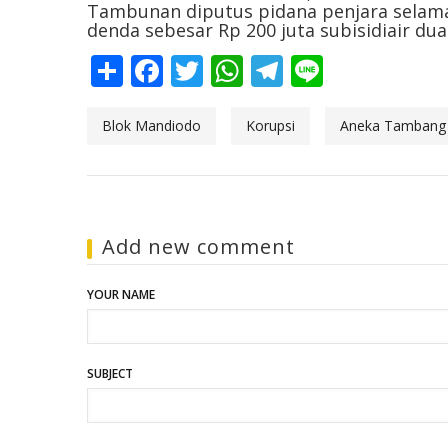
Tambunan diputus pidana penjara selama
denda sebesar Rp 200 juta subisidiair du
Share
Facebook
Twitter
WhatsApp
Telegram
Line
Blok Mandiodo
Korupsi
Aneka Tambang
Add new comment
YOUR NAME
SUBJECT