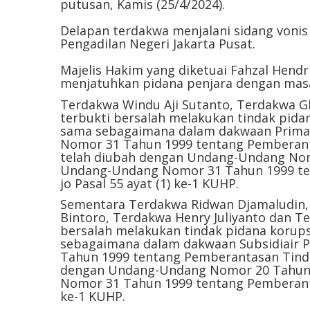
putusan, Kamis (25/4/2024).
Delapan terdakwa menjalani sidang vonis
Pengadilan Negeri Jakarta Pusat.
Majelis Hakim yang diketuai Fahzal Hend
menjatuhkan pidana penjara dengan mas
Terdakwa Windu Aji Sutanto, Terdakwa G
terbukti bersalah melakukan tindak pida
sama sebagaimana dalam dakwaan Primair
Nomor 31 Tahun 1999 tentang Pemberant
telah diubah dengan Undang-Undang Nom
Undang-Undang Nomor 31 Tahun 1999 te
jo Pasal 55 ayat (1) ke-1 KUHP.
Sementara Terdakwa Ridwan Djamaludin, 
Bintoro, Terdakwa Henry Juliyanto dan T
bersalah melakukan tindak pidana korup
sebagaimana dalam dakwaan Subsidiair P
Tahun 1999 tentang Pemberantasan Tinda
dengan Undang-Undang Nomor 20 Tahun 
Nomor 31 Tahun 1999 tentang Pemberantas
ke-1 KUHP.