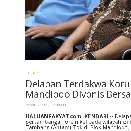
HUKRIM
Delapan Terdakwa Koru
Mandiodo Divonis Bersa
25 April 2024
/
0 Comments
HALUANRAKYAT
.
com
,
KENDARI
-- Delap
pertambangan ore nikel pada wilayah iz
Tambang (Antam) Tbk di Blok Mandiodo,