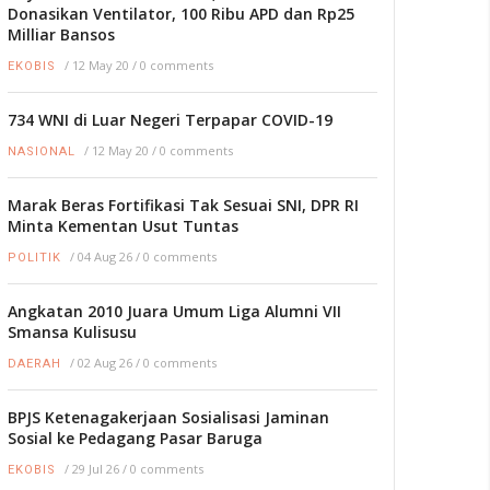
Donasikan Ventilator, 100 Ribu APD dan Rp25
Milliar Bansos
/
12 May 20
/
0 comments
EKOBIS
734 WNI di Luar Negeri Terpapar COVID-19
/
12 May 20
/
0 comments
NASIONAL
Marak Beras Fortifikasi Tak Sesuai SNI, DPR RI
Minta Kementan Usut Tuntas
/
04 Aug 26
/
0 comments
POLITIK
Angkatan 2010 Juara Umum Liga Alumni VII
Smansa Kulisusu
/
02 Aug 26
/
0 comments
DAERAH
BPJS Ketenagakerjaan Sosialisasi Jaminan
Sosial ke Pedagang Pasar Baruga
/
29 Jul 26
/
0 comments
EKOBIS