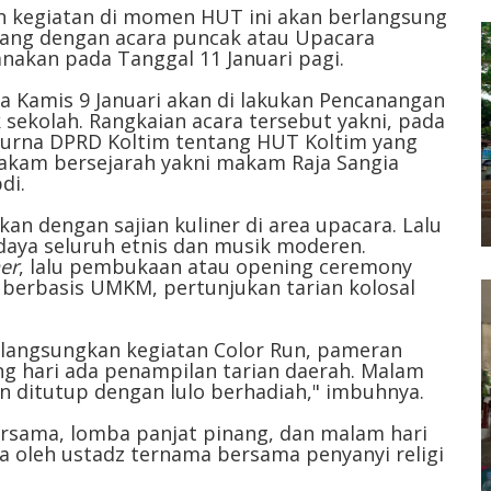
h kegiatan di momen HUT ini akan berlangsung
tang dengan acara puncak atau Upacara
nakan pada Tanggal 11 Januari pagi.
a Kamis 9 Januari akan di lakukan Pencanangan
sekolah. Rangkaian acara tersebut yakni, pada
ipurna DPRD Koltim tentang HUT Koltim yang
 makam bersejarah yakni makam Raja Sangia
di.
tkan dengan sajian kuliner di area upacara. Lalu
daya seluruh etnis dan musik moderen.
er
, lalu pembukaan atau opening ceremony
erbasis UMKM, pertunjukan tarian kolosal
dilangsungkan kegiatan Color Run, pameran
ng hari ada penampilan tarian daerah. Malam
n ditutup dengan lulo berhadiah," imbuhnya.
ersama, lomba panjat pinang, dan malam hari
a oleh ustadz ternama bersama penyanyi religi