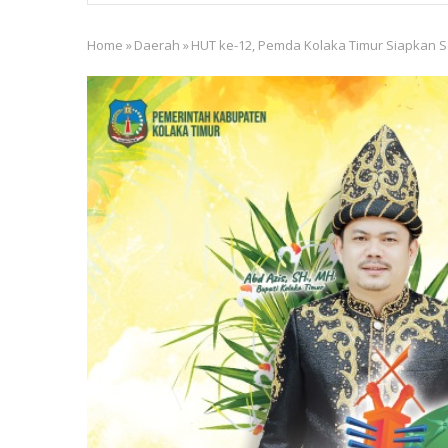
Home
»
Daerah
»
HUT ke-12, Pemda Kolaka Timur Siapkan S
Breadcrumb