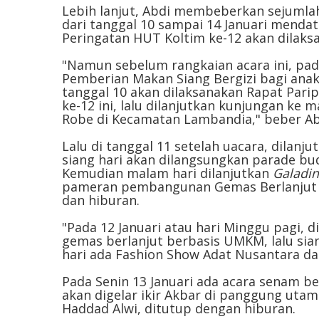
Lebih lanjut, Abdi membeberkan sejumla
dari tanggal 10 sampai 14 Januari menda
Peringatan HUT Koltim ke-12 akan dilaksa
"Namun sebelum rangkaian acara ini, pad
Pemberian Makan Siang Bergizi bagi anak 
tanggal 10 akan dilaksanakan Rapat Par
ke-12 ini, lalu dilanjutkan kunjungan ke
Robe di Kecamatan Lambandia," beber Ab
Lalu di tanggal 11 setelah uacara, dilanju
siang hari akan dilangsungkan parade bu
Kemudian malam hari dilanjutkan
Galadin
pameran pembangunan Gemas Berlanjut b
dan hiburan.
"Pada 12 Januari atau hari Minggu pagi, 
gemas berlanjut berbasis UMKM, lalu sia
hari ada Fashion Show Adat Nusantara da
Pada Senin 13 Januari ada acara senam b
akan digelar ikir Akbar di panggung utam
Haddad Alwi, ditutup dengan hiburan.