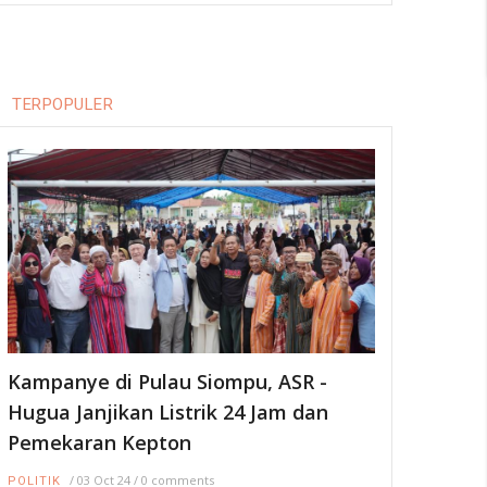
TERPOPULER
Kampanye di Pulau Siompu, ASR -
Hugua Janjikan Listrik 24 Jam dan
Pemekaran Kepton
/
03 Oct 24
/
0 comments
POLITIK