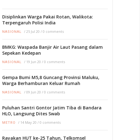
Disiplinkan Warga Pakai Rotan, Walikota:
Terpengaruh Polisi India
/
25 Jul 20
/
0 comments
NASIONAL
BMKG: Waspada Banjir Air Laut Pasang dalam
Sepekan Kedepan
/
19 Jun 20
/
0 comments
NASIONAL
Gempa Bumi M5,8 Guncang Provinsi Maluku,
Warga Berhamburan Keluar Rumah
/
09 Jun 20
/
0 comments
NASIONAL
Puluhan Santri Gontor Jatim Tiba di Bandara
HLO, Langsung Dites Swab
/
14 May 20
/
0 comments
METRO
Rayakan HUT ke-25 Tahun, Telkomsel