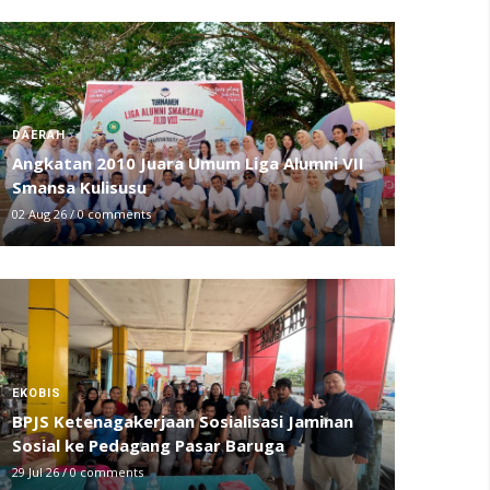
DAERAH
Angkatan 2010 Juara Umum Liga Alumni VII
Smansa Kulisusu
02 Aug 26
/
0 comments
EKOBIS
BPJS Ketenagakerjaan Sosialisasi Jaminan
Sosial ke Pedagang Pasar Baruga
29 Jul 26
/
0 comments