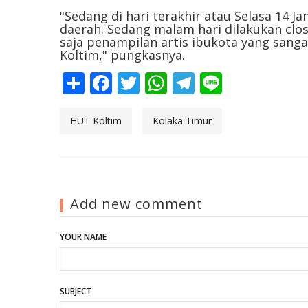
"Sedang di hari terakhir atau Selasa 14 J
daerah. Sedang malam hari dilakukan cl
saja penampilan artis ibukota yang sang
Koltim," pungkasnya.
Share
Facebook
Twitter
WhatsApp
Telegram
Line
HUT Koltim
Kolaka Timur
Add new comment
YOUR NAME
SUBJECT