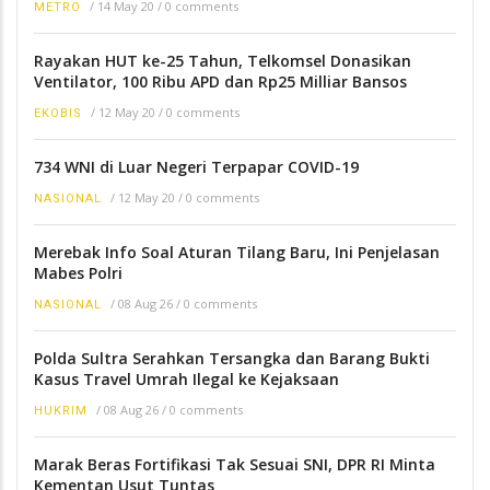
/
14 May 20
/
0 comments
METRO
Rayakan HUT ke-25 Tahun, Telkomsel Donasikan
Ventilator, 100 Ribu APD dan Rp25 Milliar Bansos
/
12 May 20
/
0 comments
EKOBIS
734 WNI di Luar Negeri Terpapar COVID-19
/
12 May 20
/
0 comments
NASIONAL
Merebak Info Soal Aturan Tilang Baru, Ini Penjelasan
Mabes Polri
/
08 Aug 26
/
0 comments
NASIONAL
Polda Sultra Serahkan Tersangka dan Barang Bukti
Kasus Travel Umrah Ilegal ke Kejaksaan
/
08 Aug 26
/
0 comments
HUKRIM
Marak Beras Fortifikasi Tak Sesuai SNI, DPR RI Minta
Kementan Usut Tuntas