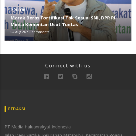
POLITIK
Marak Beras Fortifikasi Tak Sesuai SNI, DPR RI
Minta Kementan Usut Tuntas
04 Aug 26
/
0 comments
Connect with us
REDAKSI
PT Media Haluanrakyat Indonesia
Jalan Dewi Sartika, Kelurahan Matabubu, Kecamatan Poasia