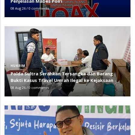
Penjelasan Mabes Polri
08 Aug 26
/
0 comments
HUKRIM
Polda Sultra Serahkan Tersangka dan Barang
Bukti Kasus Travel Umrah Ilegal ke Kejaksaan
08 Aug 26
/
0 comments