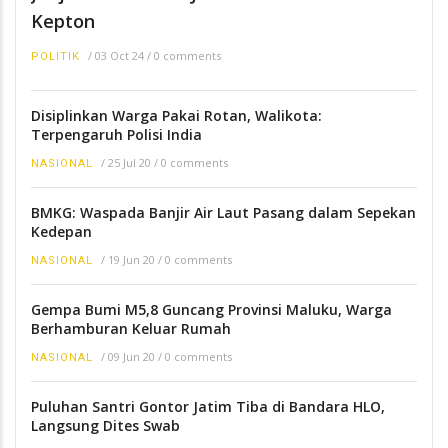
Kepton
/
03 Oct 24
/
0 comments
POLITIK
Disiplinkan Warga Pakai Rotan, Walikota:
Terpengaruh Polisi India
/
25 Jul 20
/
0 comments
NASIONAL
BMKG: Waspada Banjir Air Laut Pasang dalam Sepekan
Kedepan
/
19 Jun 20
/
0 comments
NASIONAL
Gempa Bumi M5,8 Guncang Provinsi Maluku, Warga
Berhamburan Keluar Rumah
/
09 Jun 20
/
0 comments
NASIONAL
Puluhan Santri Gontor Jatim Tiba di Bandara HLO,
Langsung Dites Swab