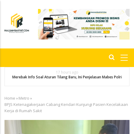
Skip
to
main
content
Main
navigation
17 hours ago
g
P
Merebak Info Soal Aturan Tilang Baru, Ini Penjelasan Mabes Polri
Home
»
Metro
»
Breadcrumb
BPJS Ketenagakerjaan Cabang Kendari Kunjungi Pasien Kecelakaan
Kerja di Rumah Sakit