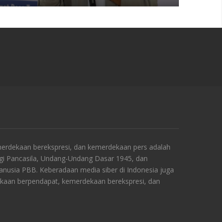
rdekaan berekspresi, dan kemerdekaan pers adalah
ngi Pancasila, Undang-Undang Dasar 1945, dan
Manusia PBB. Keberadaan media siber di Indonesia juga
kaan berpendapat, kemerdekaan berekspresi, dan