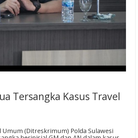
ua Tersangka Kasus Travel
al Umum (Ditreskrimum) Polda Sulawesi
angka berinisial GM dan AN dalam kasus