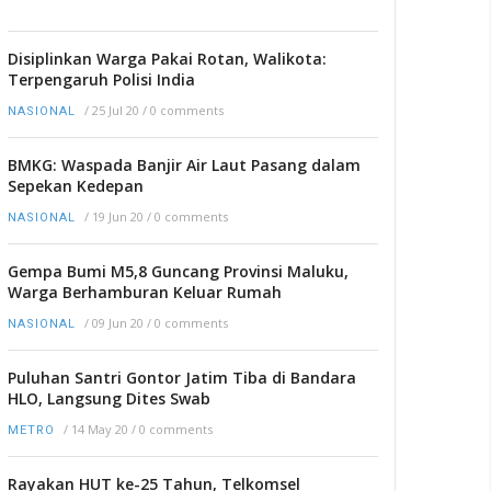
Disiplinkan Warga Pakai Rotan, Walikota:
Terpengaruh Polisi India
/
25 Jul 20
/
0 comments
NASIONAL
BMKG: Waspada Banjir Air Laut Pasang dalam
Sepekan Kedepan
/
19 Jun 20
/
0 comments
NASIONAL
Gempa Bumi M5,8 Guncang Provinsi Maluku,
Warga Berhamburan Keluar Rumah
/
09 Jun 20
/
0 comments
NASIONAL
Puluhan Santri Gontor Jatim Tiba di Bandara
HLO, Langsung Dites Swab
/
14 May 20
/
0 comments
METRO
Rayakan HUT ke-25 Tahun, Telkomsel