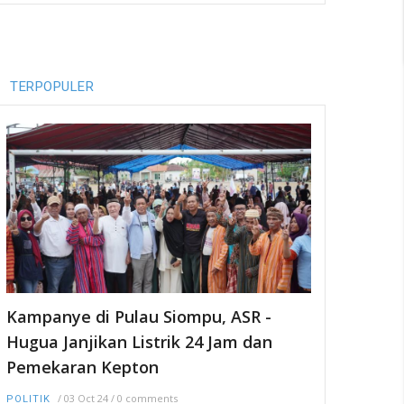
TERPOPULER
Kampanye di Pulau Siompu, ASR -
Hugua Janjikan Listrik 24 Jam dan
Pemekaran Kepton
/
03 Oct 24
/
0 comments
POLITIK