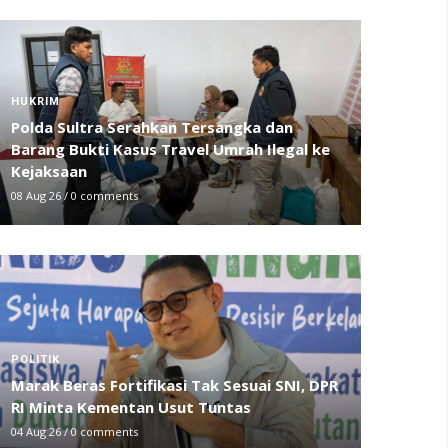
HUKRIM
Polda Sultra Serahkan Tersangka dan
Barang Bukti Kasus Travel Umrah Ilegal ke
Kejaksaan
08 Aug 26
/
0 comments
POLITIK
Marak Beras Fortifikasi Tak Sesuai SNI, DPR
RI Minta Kementan Usut Tuntas
04 Aug 26
/
0 comments