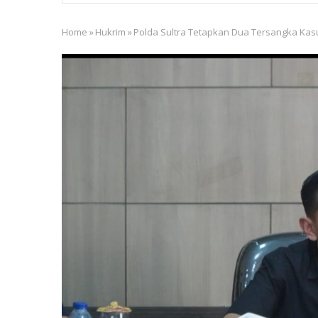
Home
»
Hukrim
»
Polda Sultra Tetapkan Dua Tersangka Ka
Breadcrumb