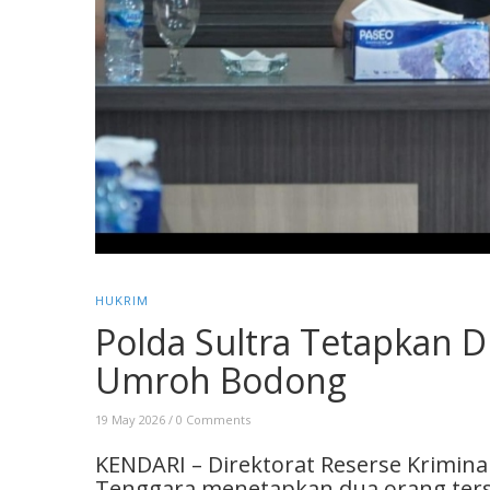
HUKRIM
Polda Sultra Tetapkan D
Umroh Bodong
19 May 2026
/
0 Comments
KENDARI – Direktorat Reserse Krimin
Tenggara menetapkan dua orang ters