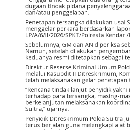
dugaan tindak pidana penyelenggaraa
dan/atau penggelapan.
Penetapan tersangka dilakukan usai S
menggelar perkara berdasarkan lapor
LP/A/6/II/2026/SPKT/Polresta Kendari/
Sebelumnya, GM dan AN diperiksa seb
Namun, setelah dilakukan pengemban
keduanya resmi ditetapkan sebagai t
Direktur Reserse Kriminal Umum Pold
melalui Kasubdit II Ditreskrimum, K
telah melaksanakan gelar penetapan 
“Rencana tindak lanjut penyidik yak
terhadap para tersangka, masing-ma
berkelanjutan melaksanakan koordinas
Sultra,” ujarnya.
Penyidik Ditreskrimum Polda Sultra 
terus berjalan guna melengkapi alat 