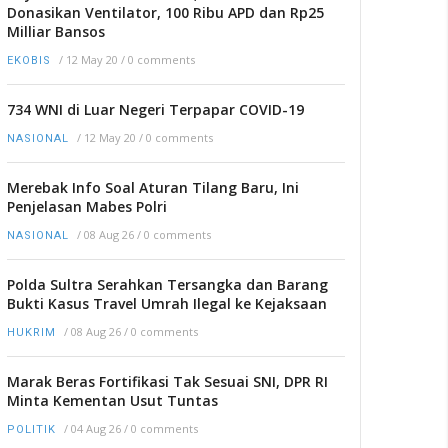
Donasikan Ventilator, 100 Ribu APD dan Rp25
Milliar Bansos
/
12 May 20
/
0 comments
EKOBIS
734 WNI di Luar Negeri Terpapar COVID-19
/
12 May 20
/
0 comments
NASIONAL
Merebak Info Soal Aturan Tilang Baru, Ini
Penjelasan Mabes Polri
/
08 Aug 26
/
0 comments
NASIONAL
Polda Sultra Serahkan Tersangka dan Barang
Bukti Kasus Travel Umrah Ilegal ke Kejaksaan
/
08 Aug 26
/
0 comments
HUKRIM
Marak Beras Fortifikasi Tak Sesuai SNI, DPR RI
Minta Kementan Usut Tuntas
/
04 Aug 26
/
0 comments
POLITIK