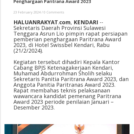
Penghargaan Paritrana Award 2023
23 February 2024
/
0 Comments
HALUANRAKYAT
.
com
,
KENDARI
--
Sekretaris Daerah Provinsi Sulawesi
Tenggara Asrun Lio pimpin rapat persiapan
pemberian penghargaan Paritrana Award
2023, di Hotel Swissbel Kendari, Rabu
(21/2/2024).
Kegiatan tersebut dihadiri Kepala Kantor
Cabang BPJS Ketenagakerjaan Kendari,
Muhamad Abdurrohman Sholih selaku
Sekretaris Panitia Paritrana Award 2023, dan
Anggota Panitia Paritranas Award 2023.
Rapat membahas teknis pelaksanaan
wawancara kandidat pemenang Paritrana
Award 2023 periode penilaian Januari –
Desember 2023.