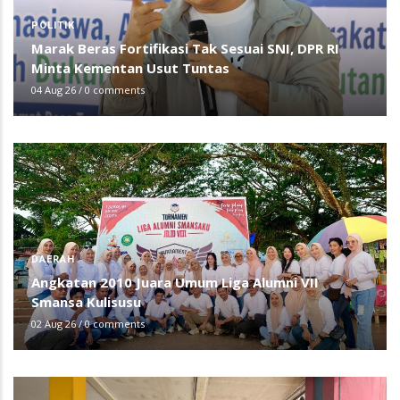
POLITIK
Marak Beras Fortifikasi Tak Sesuai SNI, DPR RI
Minta Kementan Usut Tuntas
04 Aug 26
/
0 comments
DAERAH
Angkatan 2010 Juara Umum Liga Alumni VII
Smansa Kulisusu
02 Aug 26
/
0 comments