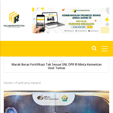
Skip
to
main
content
Main
navigation
2 days ago
Marak Beras Fortifikasi Tak Sesuai SNI, DPR RI Minta Kementan
Usut Tuntas
Home
»
Paritrana Award
Breadcrumb