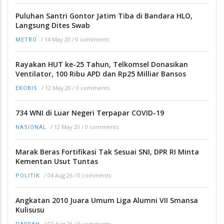
Puluhan Santri Gontor Jatim Tiba di Bandara HLO,
Langsung Dites Swab
/
14 May 20
/
0 comments
METRO
Rayakan HUT ke-25 Tahun, Telkomsel Donasikan
Ventilator, 100 Ribu APD dan Rp25 Milliar Bansos
/
12 May 20
/
0 comments
EKOBIS
734 WNI di Luar Negeri Terpapar COVID-19
/
12 May 20
/
0 comments
NASIONAL
Marak Beras Fortifikasi Tak Sesuai SNI, DPR RI Minta
Kementan Usut Tuntas
/
04 Aug 26
/
0 comments
POLITIK
Angkatan 2010 Juara Umum Liga Alumni VII Smansa
Kulisusu
/
02 Aug 26
/
0 comments