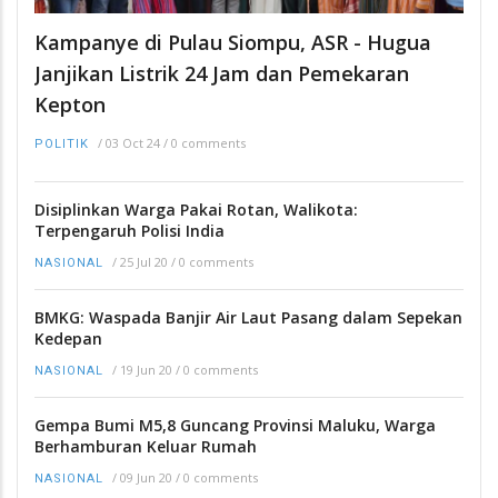
Kampanye di Pulau Siompu, ASR - Hugua
Janjikan Listrik 24 Jam dan Pemekaran
Kepton
/
03 Oct 24
/
0 comments
POLITIK
Disiplinkan Warga Pakai Rotan, Walikota:
Terpengaruh Polisi India
/
25 Jul 20
/
0 comments
NASIONAL
BMKG: Waspada Banjir Air Laut Pasang dalam Sepekan
Kedepan
/
19 Jun 20
/
0 comments
NASIONAL
Gempa Bumi M5,8 Guncang Provinsi Maluku, Warga
Berhamburan Keluar Rumah
/
09 Jun 20
/
0 comments
NASIONAL