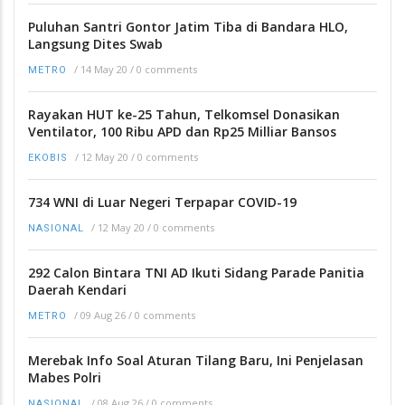
Puluhan Santri Gontor Jatim Tiba di Bandara HLO,
Langsung Dites Swab
/
14 May 20
/
0 comments
METRO
Rayakan HUT ke-25 Tahun, Telkomsel Donasikan
Ventilator, 100 Ribu APD dan Rp25 Milliar Bansos
/
12 May 20
/
0 comments
EKOBIS
734 WNI di Luar Negeri Terpapar COVID-19
/
12 May 20
/
0 comments
NASIONAL
292 Calon Bintara TNI AD Ikuti Sidang Parade Panitia
Daerah Kendari
/
09 Aug 26
/
0 comments
METRO
Merebak Info Soal Aturan Tilang Baru, Ini Penjelasan
Mabes Polri
/
08 Aug 26
/
0 comments
NASIONAL