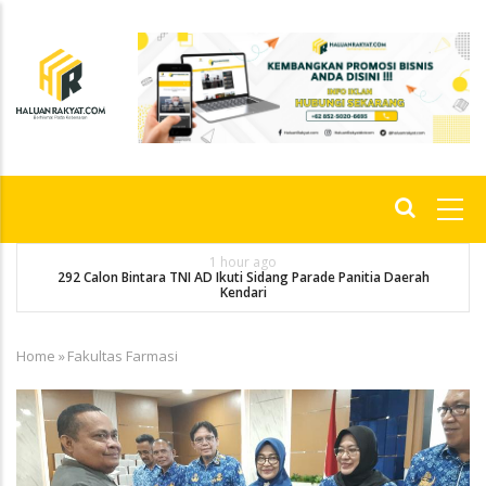
Skip
to
main
content
Main
navigation
1 hour ago
292 Calon Bintara TNI AD Ikuti Sidang Parade Panitia Daerah
M
Kendari
Home
»
Fakultas Farmasi
Breadcrumb