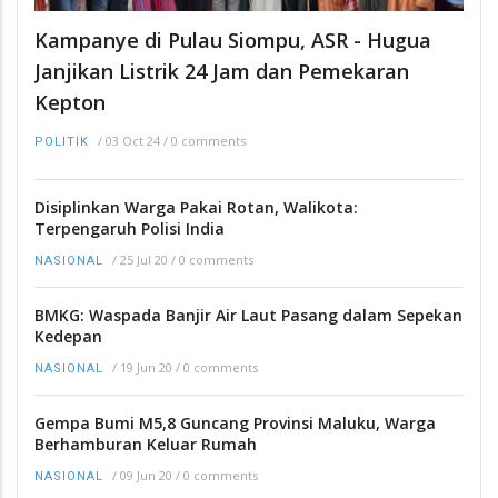
Kampanye di Pulau Siompu, ASR - Hugua
Janjikan Listrik 24 Jam dan Pemekaran
Kepton
/
03 Oct 24
/
0 comments
POLITIK
Disiplinkan Warga Pakai Rotan, Walikota:
Terpengaruh Polisi India
/
25 Jul 20
/
0 comments
NASIONAL
BMKG: Waspada Banjir Air Laut Pasang dalam Sepekan
Kedepan
/
19 Jun 20
/
0 comments
NASIONAL
Gempa Bumi M5,8 Guncang Provinsi Maluku, Warga
Berhamburan Keluar Rumah
/
09 Jun 20
/
0 comments
NASIONAL