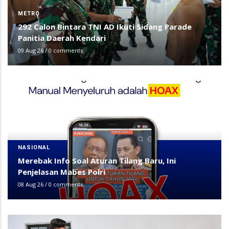
METRO
292 Calon Bintara TNI AD Ikuti Sidang Parade
Panitia Daerah Kendari
09 Aug 26
/
0 comments
NASIONAL
Merebak Info Soal Aturan Tilang Baru, Ini
Penjelasan Mabes Polri
08 Aug 26
/
0 comments