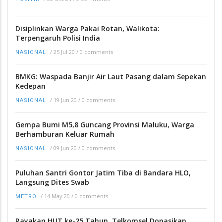
Disiplinkan Warga Pakai Rotan, Walikota:
Terpengaruh Polisi India
/
25 Jul 20
/
0 comments
NASIONAL
BMKG: Waspada Banjir Air Laut Pasang dalam Sepekan
Kedepan
/
19 Jun 20
/
0 comments
NASIONAL
Gempa Bumi M5,8 Guncang Provinsi Maluku, Warga
Berhamburan Keluar Rumah
/
09 Jun 20
/
0 comments
NASIONAL
Puluhan Santri Gontor Jatim Tiba di Bandara HLO,
Langsung Dites Swab
/
14 May 20
/
0 comments
METRO
Rayakan HUT ke-25 Tahun, Telkomsel Donasikan