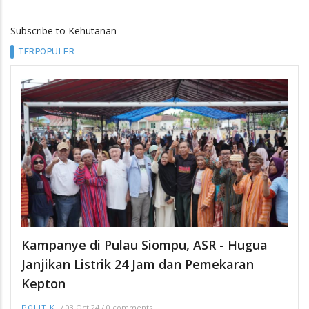
Subscribe to Kehutanan
TERPOPULER
Kampanye di Pulau Siompu, ASR - Hugua
Janjikan Listrik 24 Jam dan Pemekaran
Kepton
/
03 Oct 24
/
0 comments
POLITIK