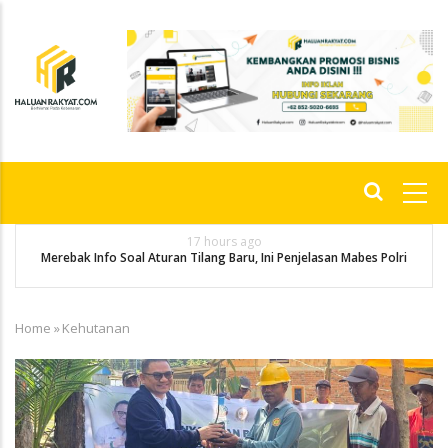
Skip
to
main
content
Main
navigation
17 hours ago
g
P
Merebak Info Soal Aturan Tilang Baru, Ini Penjelasan Mabes Polri
Home
»
Kehutanan
Breadcrumb