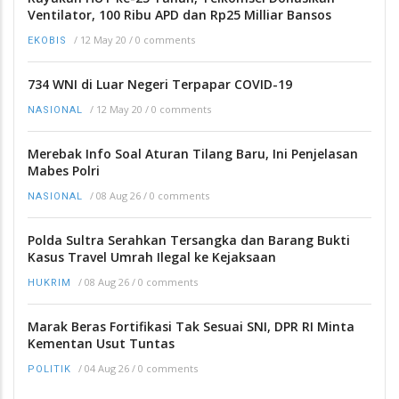
Ventilator, 100 Ribu APD dan Rp25 Milliar Bansos
/
12 May 20
/
0 comments
EKOBIS
734 WNI di Luar Negeri Terpapar COVID-19
/
12 May 20
/
0 comments
NASIONAL
Merebak Info Soal Aturan Tilang Baru, Ini Penjelasan
Mabes Polri
/
08 Aug 26
/
0 comments
NASIONAL
Polda Sultra Serahkan Tersangka dan Barang Bukti
Kasus Travel Umrah Ilegal ke Kejaksaan
/
08 Aug 26
/
0 comments
HUKRIM
Marak Beras Fortifikasi Tak Sesuai SNI, DPR RI Minta
Kementan Usut Tuntas
/
04 Aug 26
/
0 comments
POLITIK