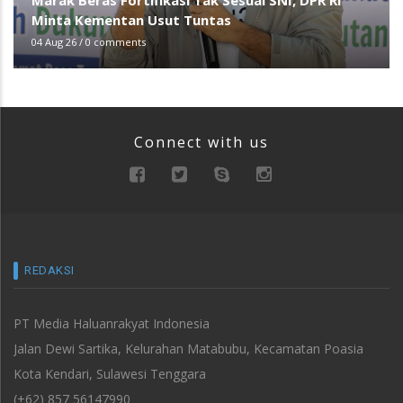
Marak Beras Fortifikasi Tak Sesuai SNI, DPR RI
Minta Kementan Usut Tuntas
04 Aug 26
/
0 comments
Connect with us
REDAKSI
PT Media Haluanrakyat Indonesia
Jalan Dewi Sartika, Kelurahan Matabubu, Kecamatan Poasia
Kota Kendari, Sulawesi Tenggara
(+62) 857 56147990