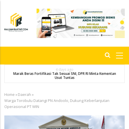
Skip
to
main
content
Main
navigation
4 days ago
rak Beras Fortifikasi Tak Sesuai SNI, DPR RI Minta Kementan
Angkatan 
Usut Tuntas
Home
»
Daerah
»
Breadcrumb
Warga Torobulu Datangi PN Andoolo, Dukung Keberlanjutan
Operasional PT WIN