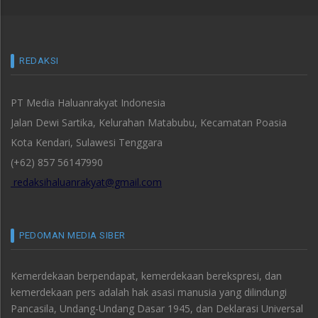
REDAKSI
PT Media Haluanrakyat Indonesia
Jalan Dewi Sartika, Kelurahan Matabubu, Kecamatan Poasia
Kota Kendari, Sulawesi Tenggara
(+62) 857 56147990
redaksihaluanrakyat@gmail.com
PEDOMAN MEDIA SIBER
Kemerdekaan berpendapat, kemerdekaan berekspresi, dan
kemerdekaan pers adalah hak asasi manusia yang dilindungi
Pancasila, Undang-Undang Dasar 1945, dan Deklarasi Universal