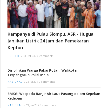
Kampanye di Pulau Siompu, ASR - Hugua
Janjikan Listrik 24 Jam dan Pemekaran
Kepton
/
03 Oct 24
/
0 comments
POLITIK
Disiplinkan Warga Pakai Rotan, Walikota:
Terpengaruh Polisi India
/
25 Jul 20
/
0 comments
NASIONAL
BMKG: Waspada Banjir Air Laut Pasang dalam Sepekan
Kedepan
/
19 Jun 20
/
0 comments
NASIONAL