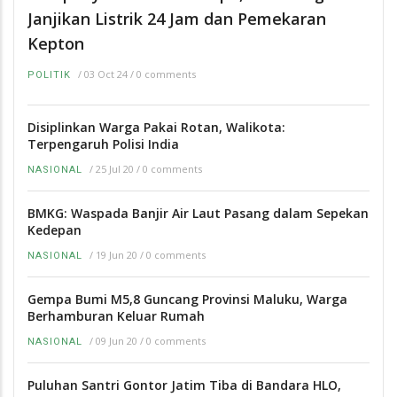
Janjikan Listrik 24 Jam dan Pemekaran
Kepton
/
03 Oct 24
/
0 comments
POLITIK
Disiplinkan Warga Pakai Rotan, Walikota:
Terpengaruh Polisi India
/
25 Jul 20
/
0 comments
NASIONAL
BMKG: Waspada Banjir Air Laut Pasang dalam Sepekan
Kedepan
/
19 Jun 20
/
0 comments
NASIONAL
Gempa Bumi M5,8 Guncang Provinsi Maluku, Warga
Berhamburan Keluar Rumah
/
09 Jun 20
/
0 comments
NASIONAL
Puluhan Santri Gontor Jatim Tiba di Bandara HLO,