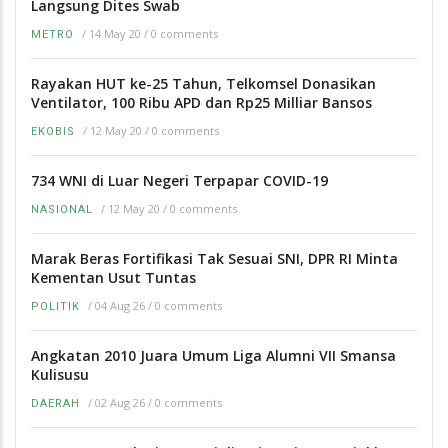
Langsung Dites Swab
/
14 May 20
/
0 comments
METRO
Rayakan HUT ke-25 Tahun, Telkomsel Donasikan
Ventilator, 100 Ribu APD dan Rp25 Milliar Bansos
/
12 May 20
/
0 comments
EKOBIS
734 WNI di Luar Negeri Terpapar COVID-19
/
12 May 20
/
0 comments
NASIONAL
Marak Beras Fortifikasi Tak Sesuai SNI, DPR RI Minta
Kementan Usut Tuntas
/
04 Aug 26
/
0 comments
POLITIK
Angkatan 2010 Juara Umum Liga Alumni VII Smansa
Kulisusu
/
02 Aug 26
/
0 comments
DAERAH