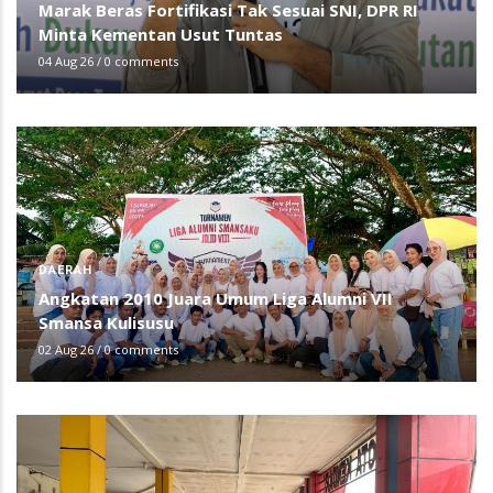
Marak Beras Fortifikasi Tak Sesuai SNI, DPR RI
Minta Kementan Usut Tuntas
04 Aug 26
/
0 comments
DAERAH
Angkatan 2010 Juara Umum Liga Alumni VII
Smansa Kulisusu
02 Aug 26
/
0 comments