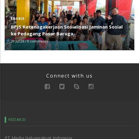
EKOBIS
BPJS Ketenagakerjaan Sosialisasi Jaminan Sosial
ke Pedagang Pasar Baruga
29 Jul 26
/
0 comments
Connect with us
REDAKSI
PT Media Haluanrakyat Indonesia