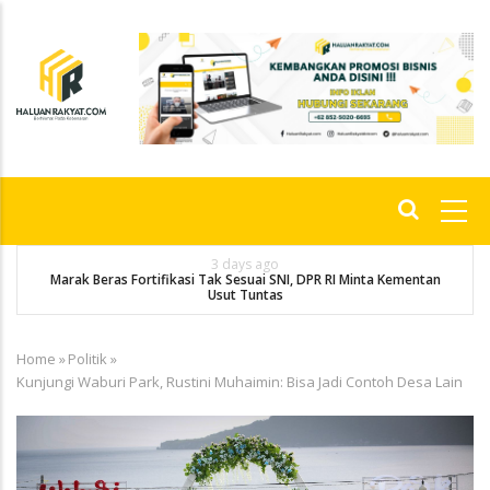
Skip
to
main
content
Main
navigation
3 days ago
Marak Beras Fortifikasi Tak Sesuai SNI, DPR RI Minta Kementan
Usut Tuntas
Home
»
Politik
»
Breadcrumb
Kunjungi Waburi Park, Rustini Muhaimin: Bisa Jadi Contoh Desa Lain