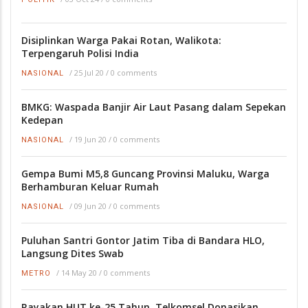
Disiplinkan Warga Pakai Rotan, Walikota:
Terpengaruh Polisi India
/
25 Jul 20
/
0 comments
NASIONAL
BMKG: Waspada Banjir Air Laut Pasang dalam Sepekan
Kedepan
/
19 Jun 20
/
0 comments
NASIONAL
Gempa Bumi M5,8 Guncang Provinsi Maluku, Warga
Berhamburan Keluar Rumah
/
09 Jun 20
/
0 comments
NASIONAL
Puluhan Santri Gontor Jatim Tiba di Bandara HLO,
Langsung Dites Swab
/
14 May 20
/
0 comments
METRO
Rayakan HUT ke-25 Tahun, Telkomsel Donasikan