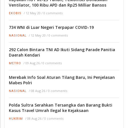
Ventilator, 100 Ribu APD dan Rp25 Milliar Bansos
/
12 May 20
/
0 comments
EKOBIS
734 WNI di Luar Negeri Terpapar COVID-19
/
12 May 20
/
0 comments
NASIONAL
292 Calon Bintara TNI AD Ikuti Sidang Parade Panitia
Daerah Kendari
/
09 Aug 26
/
0 comments
METRO
Merebak Info Soal Aturan Tilang Baru, Ini Penjelasan
Mabes Polri
/
08 Aug 26
/
0 comments
NASIONAL
Polda Sultra Serahkan Tersangka dan Barang Bukti
Kasus Travel Umrah Ilegal ke Kejaksaan
/
08 Aug 26
/
0 comments
HUKRIM