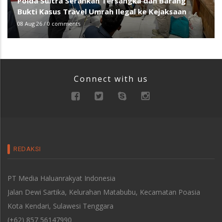
Polda Sultra Serahkan Tersangka dan Barang
Bukti Kasus Travel Umrah Ilegal ke Kejaksaan
08 Aug 26
/
0 comments
Connect with us
REDAKSI
PT Media Haluanrakyat Indonesia
Jalan Dewi Sartika, Kelurahan Matabubu, Kecamatan Poasia
Kota Kendari, Sulawesi Tenggara
(+62) 857 56147990