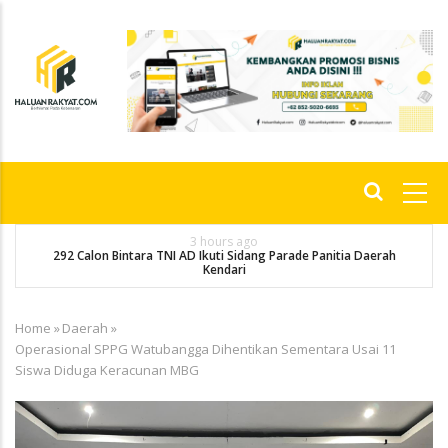
Skip
to
main
content
Main
navigation
3 hours ago
292 Calon Bintara TNI AD Ikuti Sidang Parade Panitia Daerah
M
Kendari
Home
»
Daerah
»
Breadcrumb
Operasional SPPG Watubangga Dihentikan Sementara Usai 11
Siswa Diduga Keracunan MBG