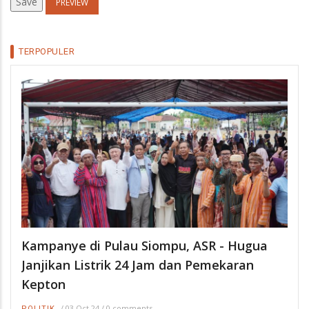
TERPOPULER
Kampanye di Pulau Siompu, ASR - Hugua
Janjikan Listrik 24 Jam dan Pemekaran
Kepton
/
03 Oct 24
/
0 comments
POLITIK