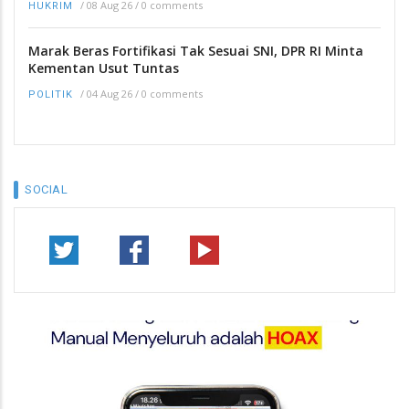
/
08 Aug 26
/
0 comments
HUKRIM
Marak Beras Fortifikasi Tak Sesuai SNI, DPR RI Minta
Kementan Usut Tuntas
/
04 Aug 26
/
0 comments
POLITIK
SOCIAL