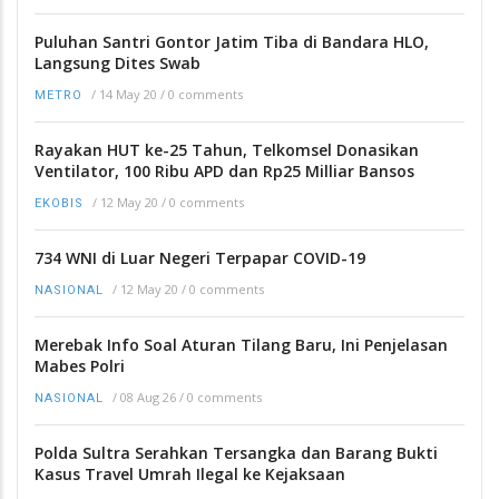
Puluhan Santri Gontor Jatim Tiba di Bandara HLO,
Langsung Dites Swab
/
14 May 20
/
0 comments
METRO
Rayakan HUT ke-25 Tahun, Telkomsel Donasikan
Ventilator, 100 Ribu APD dan Rp25 Milliar Bansos
/
12 May 20
/
0 comments
EKOBIS
734 WNI di Luar Negeri Terpapar COVID-19
/
12 May 20
/
0 comments
NASIONAL
Merebak Info Soal Aturan Tilang Baru, Ini Penjelasan
Mabes Polri
/
08 Aug 26
/
0 comments
NASIONAL
Polda Sultra Serahkan Tersangka dan Barang Bukti
Kasus Travel Umrah Ilegal ke Kejaksaan