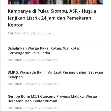
Kampanye di Pulau Siompu, ASR - Hugua
Janjikan Listrik 24 Jam dan Pemekaran
Kepton
/
03 Oct 24
/
0 comments
POLITIK
Disiplinkan Warga Pakai Rotan, Walikota:
Terpengaruh Polisi India
/
25 Jul 20
/
0 comments
NASIONAL
BMKG: Waspada Banjir Air Laut Pasang dalam Sepekan
Kedepan
/
19 Jun 20
/
0 comments
NASIONAL
Gempa Bumi M5,8 Guncang Provinsi Maluku, Warga
Berhamburan Keluar Rumah
/
09 Jun 20
/
0 comments
NASIONAL