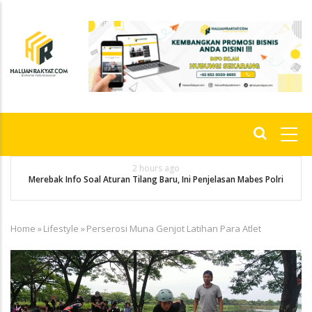
Skip
to
main
content
Main
navigation
2 hours ago
g
P
Merebak Info Soal Aturan Tilang Baru, Ini Penjelasan Mabes Polri
Home
»
Lifestyle
»
Perserosi Muna Genjot Latihan Para Atlet
Breadcrumb