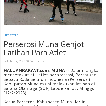
LIFESTYLE
Perserosi Muna Genjot
Latihan Para Atlet
12 February 2023
/
0 Comments
HALUANRAKYAT
.
com
,
MUNA
-- Dalam rangka
mencetak atlet - atlet berprestasi, Persatuan
Sepatu Roda Seluruh Indonesia (Perserosi)
Kabupaten Muna mulai melakukan latihan di
Sarana Olahraga (SOR) Laode Pandu, Minggu
(12/2/2023).
Ketua Perserosi Kabupaten Muna Harlin