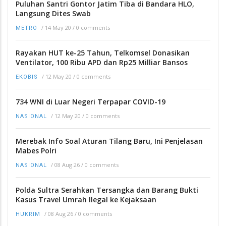
Puluhan Santri Gontor Jatim Tiba di Bandara HLO,
Langsung Dites Swab
/
14 May 20
/
0 comments
METRO
Rayakan HUT ke-25 Tahun, Telkomsel Donasikan
Ventilator, 100 Ribu APD dan Rp25 Milliar Bansos
/
12 May 20
/
0 comments
EKOBIS
734 WNI di Luar Negeri Terpapar COVID-19
/
12 May 20
/
0 comments
NASIONAL
Merebak Info Soal Aturan Tilang Baru, Ini Penjelasan
Mabes Polri
/
08 Aug 26
/
0 comments
NASIONAL
Polda Sultra Serahkan Tersangka dan Barang Bukti
Kasus Travel Umrah Ilegal ke Kejaksaan
/
08 Aug 26
/
0 comments
HUKRIM