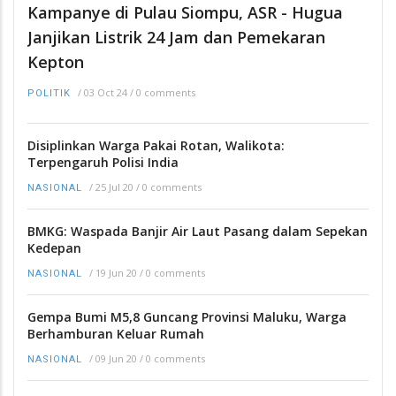
Kampanye di Pulau Siompu, ASR - Hugua
Janjikan Listrik 24 Jam dan Pemekaran
Kepton
/
03 Oct 24
/
0 comments
POLITIK
Disiplinkan Warga Pakai Rotan, Walikota:
Terpengaruh Polisi India
/
25 Jul 20
/
0 comments
NASIONAL
BMKG: Waspada Banjir Air Laut Pasang dalam Sepekan
Kedepan
/
19 Jun 20
/
0 comments
NASIONAL
Gempa Bumi M5,8 Guncang Provinsi Maluku, Warga
Berhamburan Keluar Rumah
/
09 Jun 20
/
0 comments
NASIONAL