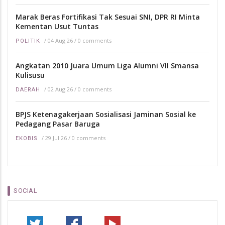
Marak Beras Fortifikasi Tak Sesuai SNI, DPR RI Minta
Kementan Usut Tuntas
/
04 Aug 26
/
0 comments
POLITIK
Angkatan 2010 Juara Umum Liga Alumni VII Smansa
Kulisusu
/
02 Aug 26
/
0 comments
DAERAH
BPJS Ketenagakerjaan Sosialisasi Jaminan Sosial ke
Pedagang Pasar Baruga
/
29 Jul 26
/
0 comments
EKOBIS
SOCIAL