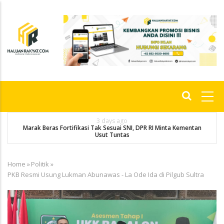
Skip
to
main
content
Main
navigation
3 days ago
Marak Beras Fortifikasi Tak Sesuai SNI, DPR RI Minta Kementan
Usut Tuntas
Home
»
Politik
»
Breadcrumb
PKB Resmi Usung Lukman Abunawas - La Ode Ida di Pilgub Sultra