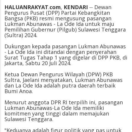
HALUANRAKYAT
.
com
,
KENDARI
-- Dewan
Pengurus Pusat (DPP) Partai Kebangkitan
Bangsa (PKB) resmi mengusung pasangan
Lukman Abunawas - La Ode Ida untuk maju
Pemilihan Gubernur (Pilgub) Sulawesi Tenggara
(Sultra) 2024.
Dukungan kepada pasangan Lukman Abunawas
- La Ode Ida ini ditandai dengan penyerahan
Surat Tugas Tahap 1 yang digelar di DPP PKB, di
Jakarta, Sabtu 20 Juli 2024.
Ketua Dewan Pengurus Wilayah (DPW) PKB
Sultra, Jaelani menyatakan, Lukman Abunawas
dan La Ode Ida adalah putra daerah terbaik
Bumi Anoa.
Menurut anggota DPR RI terpilih ini, pasangan
Lukman Abunawas-La Ode Ida memiliki
komitmen yang tinggi dalam memajukan
Sulawesi Tenggara.
"Keduanya adalah figur politik yang pas untuk