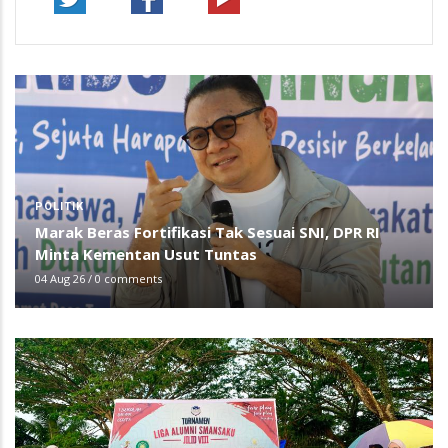
POLITIK
Marak Beras Fortifikasi Tak Sesuai SNI, DPR RI
Minta Kementan Usut Tuntas
04 Aug 26
/
0 comments