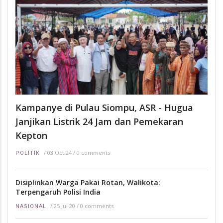
Kampanye di Pulau Siompu, ASR - Hugua
Janjikan Listrik 24 Jam dan Pemekaran
Kepton
/
03 Oct 24
/
0 comments
POLITIK
Disiplinkan Warga Pakai Rotan, Walikota:
Terpengaruh Polisi India
/
25 Jul 20
/
0 comments
NASIONAL