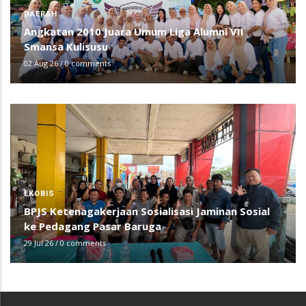
DAERAH
Angkatan 2010 Juara Umum Liga Alumni VII
Smansa Kulisusu
02 Aug 26
/
0 comments
EKOBIS
BPJS Ketenagakerjaan Sosialisasi Jaminan Sosial
ke Pedagang Pasar Baruga
29 Jul 26
/
0 comments