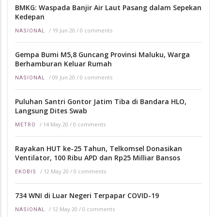
BMKG: Waspada Banjir Air Laut Pasang dalam Sepekan
Kedepan
/
19 Jun 20
/
0 comments
NASIONAL
Gempa Bumi M5,8 Guncang Provinsi Maluku, Warga
Berhamburan Keluar Rumah
/
09 Jun 20
/
0 comments
NASIONAL
Puluhan Santri Gontor Jatim Tiba di Bandara HLO,
Langsung Dites Swab
/
14 May 20
/
0 comments
METRO
Rayakan HUT ke-25 Tahun, Telkomsel Donasikan
Ventilator, 100 Ribu APD dan Rp25 Milliar Bansos
/
12 May 20
/
0 comments
EKOBIS
734 WNI di Luar Negeri Terpapar COVID-19
/
12 May 20
/
0 comments
NASIONAL