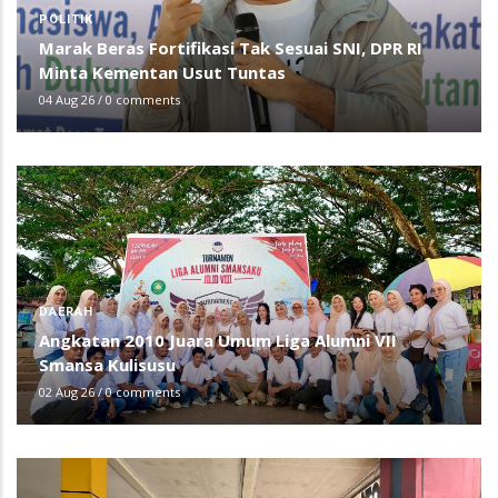
POLITIK
Marak Beras Fortifikasi Tak Sesuai SNI, DPR RI
Minta Kementan Usut Tuntas
04 Aug 26
/
0 comments
DAERAH
Angkatan 2010 Juara Umum Liga Alumni VII
Smansa Kulisusu
02 Aug 26
/
0 comments