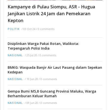
Kampanye di Pulau Siompu, ASR - Hugua
Janjikan Listrik 24 Jam dan Pemekaran
Kepton
/
03 Oct 24
/
0 comments
POLITIK
Disiplinkan Warga Pakai Rotan, Walikota:
Terpengaruh Polisi India
/
25 Jul 20
/
0 comments
NASIONAL
BMKG: Waspada Banjir Air Laut Pasang dalam Sepekan
Kedepan
/
19 Jun 20
/
0 comments
NASIONAL
Gempa Bumi M5,8 Guncang Provinsi Maluku, Warga
Berhamburan Keluar Rumah
/
09 Jun 20
/
0 comments
NASIONAL