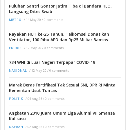
Puluhan Santri Gontor Jatim Tiba di Bandara HLO,
Langsung Dites Swab
/
14 May 20
/
0 comments
METRO
Rayakan HUT ke-25 Tahun, Telkomsel Donasikan
Ventilator, 100 Ribu APD dan Rp25 Milliar Bansos
/
12 May 20
/
0 comments
EKOBIS
734 WNI di Luar Negeri Terpapar COVID-19
/
12 May 20
/
0 comments
NASIONAL
Marak Beras Fortifikasi Tak Sesuai SNI, DPR RI Minta
Kementan Usut Tuntas
/
04 Aug 26
/
0 comments
POLITIK
Angkatan 2010 Juara Umum Liga Alumni VII Smansa
Kulisusu
/
02 Aug 26
/
0 comments
DAERAH