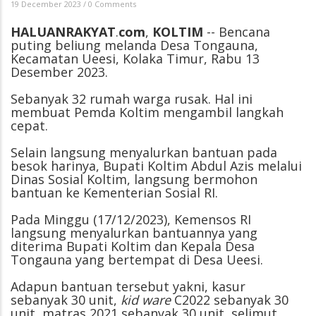
19 December 2023
/
0 Comments
HALUANRAKYAT
.
com
,
KOLTIM
-- Bencana
puting beliung melanda Desa Tongauna,
Kecamatan Ueesi, Kolaka Timur, Rabu 13
Desember 2023.
Sebanyak 32 rumah warga rusak. Hal ini
membuat Pemda Koltim mengambil langkah
cepat.
Selain langsung menyalurkan bantuan pada
besok harinya, Bupati Koltim Abdul Azis melalui
Dinas Sosial Koltim, langsung bermohon
bantuan ke Kementerian Sosial RI.
Pada Minggu (17/12/2023), Kemensos RI
langsung menyalurkan bantuannya yang
diterima Bupati Koltim dan Kepala Desa
Tongauna yang bertempat di Desa Ueesi.
Adapun bantuan tersebut yakni, kasur
sebanyak 30 unit,
kid ware
C2022 sebanyak 30
unit, matras 2021 sebanyak 30 unit, selimut