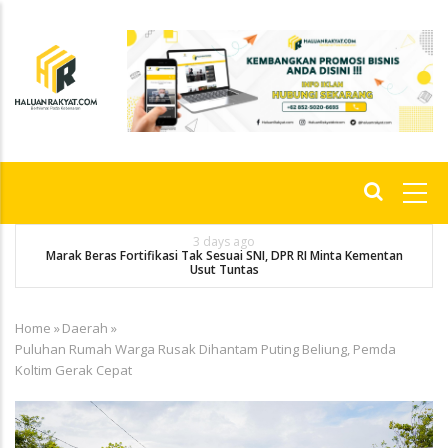
Skip
to
main
content
Main
navigation
3 days ago
Marak Beras Fortifikasi Tak Sesuai SNI, DPR RI Minta Kementan
Usut Tuntas
Home
»
Daerah
»
Breadcrumb
Puluhan Rumah Warga Rusak Dihantam Puting Beliung, Pemda
Koltim Gerak Cepat