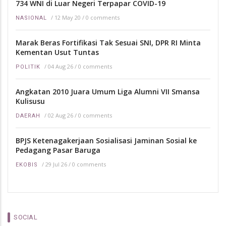
734 WNI di Luar Negeri Terpapar COVID-19
/
12 May 20
/
0 comments
NASIONAL
Marak Beras Fortifikasi Tak Sesuai SNI, DPR RI Minta
Kementan Usut Tuntas
/
04 Aug 26
/
0 comments
POLITIK
Angkatan 2010 Juara Umum Liga Alumni VII Smansa
Kulisusu
/
02 Aug 26
/
0 comments
DAERAH
BPJS Ketenagakerjaan Sosialisasi Jaminan Sosial ke
Pedagang Pasar Baruga
/
29 Jul 26
/
0 comments
EKOBIS
SOCIAL