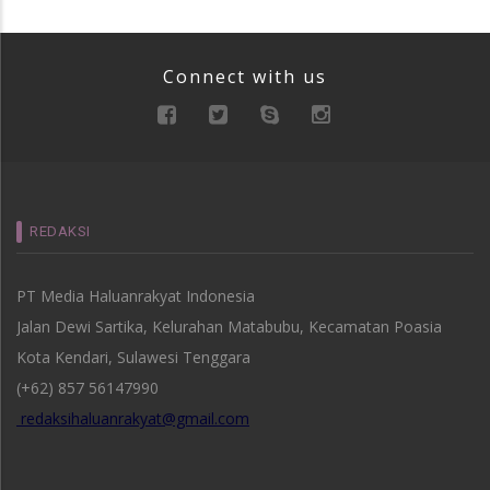
Connect with us
REDAKSI
PT Media Haluanrakyat Indonesia
Jalan Dewi Sartika, Kelurahan Matabubu, Kecamatan Poasia
Kota Kendari, Sulawesi Tenggara
(+62) 857 56147990
redaksihaluanrakyat@gmail.com