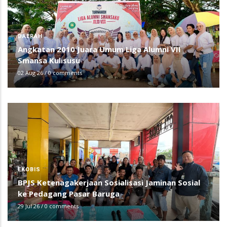
DAERAH
Angkatan 2010 Juara Umum Liga Alumni VII
Smansa Kulisusu
02 Aug 26
/
0 comments
EKOBIS
BPJS Ketenagakerjaan Sosialisasi Jaminan Sosial
ke Pedagang Pasar Baruga
29 Jul 26
/
0 comments