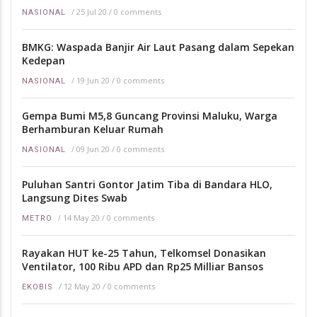
/
25 Jul 20
/
0 comments
NASIONAL
BMKG: Waspada Banjir Air Laut Pasang dalam Sepekan
Kedepan
/
19 Jun 20
/
0 comments
NASIONAL
Gempa Bumi M5,8 Guncang Provinsi Maluku, Warga
Berhamburan Keluar Rumah
/
09 Jun 20
/
0 comments
NASIONAL
Puluhan Santri Gontor Jatim Tiba di Bandara HLO,
Langsung Dites Swab
/
14 May 20
/
0 comments
METRO
Rayakan HUT ke-25 Tahun, Telkomsel Donasikan
Ventilator, 100 Ribu APD dan Rp25 Milliar Bansos
/
12 May 20
/
0 comments
EKOBIS