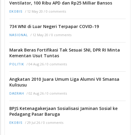
Ventilator, 100 Ribu APD dan Rp25 Milliar Bansos
/
12 May 20
/
0 comments
EKOBIS
734 WNI di Luar Negeri Terpapar COVID-19
/
12 May 20
/
0 comments
NASIONAL
Marak Beras Fortifikasi Tak Sesuai SNI, DPR RI Minta
Kementan Usut Tuntas
/
04 Aug 26
/
0 comments
POLITIK
Angkatan 2010 Juara Umum Liga Alumni VII Smansa
Kulisusu
/
02 Aug 26
/
0 comments
DAERAH
BPJS Ketenagakerjaan Sosialisasi Jaminan Sosial ke
Pedagang Pasar Baruga
/
29 Jul 26
/
0 comments
EKOBIS