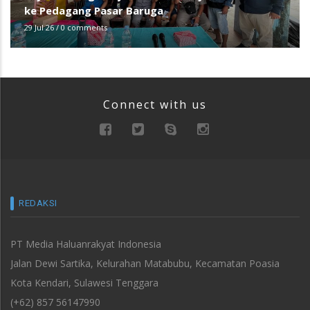
ke Pedagang Pasar Baruga
29 Jul 26
/
0 comments
Connect with us
REDAKSI
PT Media Haluanrakyat Indonesia
Jalan Dewi Sartika, Kelurahan Matabubu, Kecamatan Poasia
Kota Kendari, Sulawesi Tenggara
(+62) 857 56147990