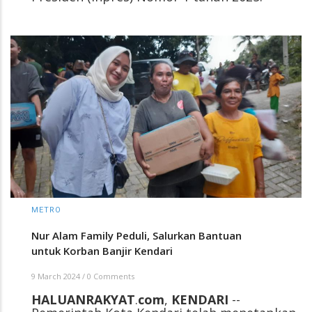
METRO
Nur Alam Family Peduli, Salurkan Bantuan
untuk Korban Banjir Kendari
9 March 2024
/
0 Comments
HALUANRAKYAT
.
com
,
KENDARI
--