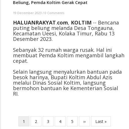
Beliung, Pemda Koltim Gerak Cepat
19 December 2023
/
0 Comments
HALUANRAKYAT
.
com
,
KOLTIM
-- Bencana
puting beliung melanda Desa Tongauna,
Kecamatan Ueesi, Kolaka Timur, Rabu 13
Desember 2023.
Sebanyak 32 rumah warga rusak. Hal ini
membuat Pemda Koltim mengambil langkah
cepat.
Selain langsung menyalurkan bantuan pada
besok harinya, Bupati Koltim Abdul Azis
melalui Dinas Sosial Koltim, langsung
bermohon bantuan ke Kementerian Sosial
RI.
Current
1
Page
2
Page
3
Page
4
Page
5
Next
››
Last
Last »
Pagination
page
page
page