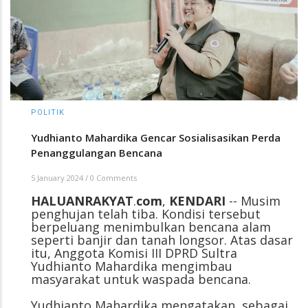
POLITIK
Yudhianto Mahardika Gencar Sosialisasikan Perda
Penanggulangan Bencana
5 January 2024
/
0 Comments
HALUANRAKYAT
.
com
,
KENDARI
-- Musim
penghujan telah tiba. Kondisi tersebut
berpeluang menimbulkan bencana alam
seperti banjir dan tanah longsor. Atas dasar
itu, Anggota Komisi III DPRD Sultra
Yudhianto Mahardika mengimbau
masyarakat untuk waspada bencana.
Yudhianto Mahardika mengatakan, sebagai