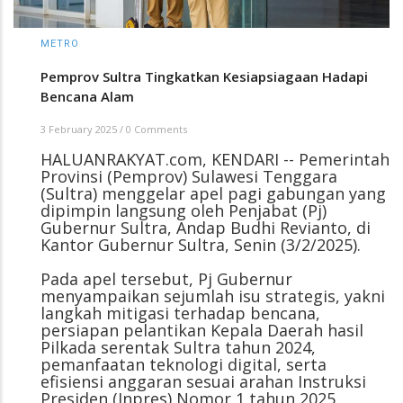
METRO
Pemprov Sultra Tingkatkan Kesiapsiagaan Hadapi
Bencana Alam
3 February 2025
/
0 Comments
HALUANRAKYAT.com, KENDARI -- Pemerintah
Provinsi (Pemprov) Sulawesi Tenggara
(Sultra) menggelar apel pagi gabungan yang
dipimpin langsung oleh Penjabat (Pj)
Gubernur Sultra, Andap Budhi Revianto, di
Kantor Gubernur Sultra, Senin (3/2/2025).
Pada apel tersebut, Pj Gubernur
menyampaikan sejumlah isu strategis, yakni
langkah mitigasi terhadap bencana,
persiapan pelantikan Kepala Daerah hasil
Pilkada serentak Sultra tahun 2024,
pemanfaatan teknologi digital, serta
efisiensi anggaran sesuai arahan Instruksi
Presiden (Inpres) Nomor 1 tahun 2025.