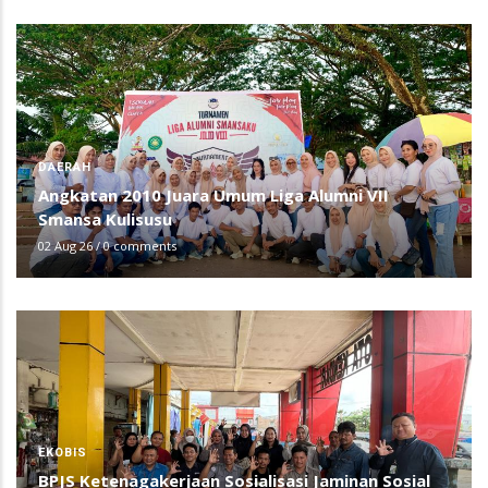
DAERAH
Angkatan 2010 Juara Umum Liga Alumni VII
Smansa Kulisusu
02 Aug 26
/
0 comments
EKOBIS
BPJS Ketenagakerjaan Sosialisasi Jaminan Sosial