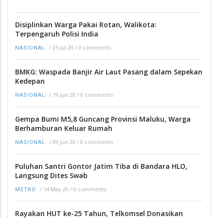
Disiplinkan Warga Pakai Rotan, Walikota:
Terpengaruh Polisi India
/
25 Jul 20
/
0 comments
NASIONAL
BMKG: Waspada Banjir Air Laut Pasang dalam Sepekan
Kedepan
/
19 Jun 20
/
0 comments
NASIONAL
Gempa Bumi M5,8 Guncang Provinsi Maluku, Warga
Berhamburan Keluar Rumah
/
09 Jun 20
/
0 comments
NASIONAL
Puluhan Santri Gontor Jatim Tiba di Bandara HLO,
Langsung Dites Swab
/
14 May 20
/
0 comments
METRO
Rayakan HUT ke-25 Tahun, Telkomsel Donasikan