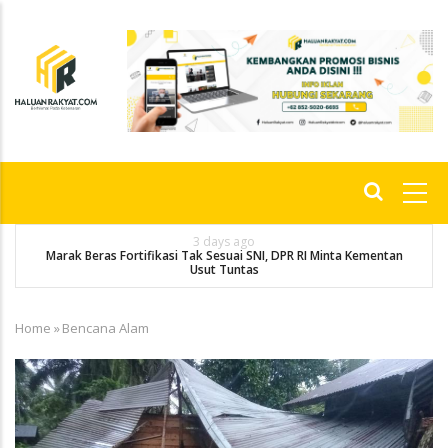
Skip
to
main
content
Main
navigation
3 days ago
Marak Beras Fortifikasi Tak Sesuai SNI, DPR RI Minta Kementan
Usut Tuntas
Home
»
Bencana Alam
Breadcrumb