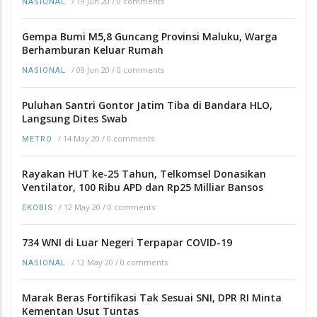
/
19 Jun 20
/
0 comments
NASIONAL
Gempa Bumi M5,8 Guncang Provinsi Maluku, Warga
Berhamburan Keluar Rumah
/
09 Jun 20
/
0 comments
NASIONAL
Puluhan Santri Gontor Jatim Tiba di Bandara HLO,
Langsung Dites Swab
/
14 May 20
/
0 comments
METRO
Rayakan HUT ke-25 Tahun, Telkomsel Donasikan
Ventilator, 100 Ribu APD dan Rp25 Milliar Bansos
/
12 May 20
/
0 comments
EKOBIS
734 WNI di Luar Negeri Terpapar COVID-19
/
12 May 20
/
0 comments
NASIONAL
Marak Beras Fortifikasi Tak Sesuai SNI, DPR RI Minta
Kementan Usut Tuntas