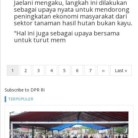
Jaelani mengaku, langkah ini dilakukan
sebagai upaya nyata untuk mendorong
peningkatan ekonomi masyarakat dari
sektor tanaman hasil hutan bukan kayu.
"Hal ini juga sebagai upaya bersama
untuk turut mem
Current
1
Page
2
Page
3
Page
4
Page
5
Page
6
Page
7
Next
››
Last
Last »
Pagination
page
page
page
Subscribe to DPR RI
TERPOPULER