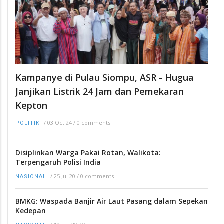
Kampanye di Pulau Siompu, ASR - Hugua
Janjikan Listrik 24 Jam dan Pemekaran
Kepton
/
03 Oct 24
/
0 comments
POLITIK
Disiplinkan Warga Pakai Rotan, Walikota:
Terpengaruh Polisi India
/
25 Jul 20
/
0 comments
NASIONAL
BMKG: Waspada Banjir Air Laut Pasang dalam Sepekan
Kedepan