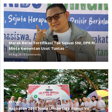
POLITIK
Marak Beras Fortifikasi Tak Sesuai SNI, DPR RI
Minta Kementan Usut Tuntas
04 Aug 26
/
0 comments
DAERAH
Angkatan 2010 Juara Umum Liga Alumni VII