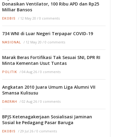
Donasikan Ventilator, 100 Ribu APD dan Rp25
Milliar Bansos
/
12 May 20
/
0 comments
EKOBIS
734 WNI di Luar Negeri Terpapar COVID-19
/
12 May 20
/
0 comments
NASIONAL
Marak Beras Fortifikasi Tak Sesuai SNI, DPR RI
Minta Kementan Usut Tuntas
/
04 Aug 26
/
0 comments
POLITIK
Angkatan 2010 Juara Umum Liga Alumni VII
Smansa Kulisusu
/
02 Aug 26
/
0 comments
DAERAH
BPJS Ketenagakerjaan Sosialisasi Jaminan
Sosial ke Pedagang Pasar Baruga
/
29 Jul 26
/
0 comments
EKOBIS