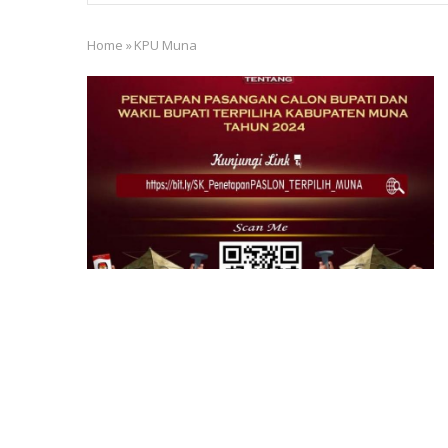
Home
»
KPU Muna
Breadcrumb