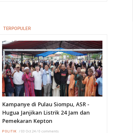
TERPOPULER
Kampanye di Pulau Siompu, ASR -
Hugua Janjikan Listrik 24 Jam dan
Pemekaran Kepton
/
03 Oct 24
/
0 comments
POLITIK