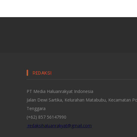
REDAKSI
PT Media Haluanrakyat Indonesia
Jalan Dewi Sartika, Kelurahan Matabubu, Kecamatan Po
Tenggara
(+62) 857 56147990
redaksihaluanrakyat@gmail.com