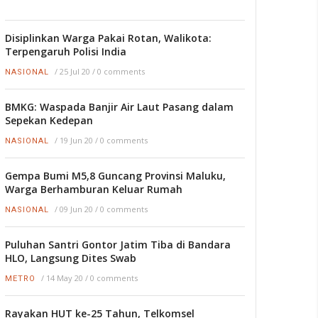
Disiplinkan Warga Pakai Rotan, Walikota:
Terpengaruh Polisi India
/
25 Jul 20
/
0 comments
NASIONAL
BMKG: Waspada Banjir Air Laut Pasang dalam
Sepekan Kedepan
/
19 Jun 20
/
0 comments
NASIONAL
Gempa Bumi M5,8 Guncang Provinsi Maluku,
Warga Berhamburan Keluar Rumah
/
09 Jun 20
/
0 comments
NASIONAL
Puluhan Santri Gontor Jatim Tiba di Bandara
HLO, Langsung Dites Swab
/
14 May 20
/
0 comments
METRO
Rayakan HUT ke-25 Tahun, Telkomsel