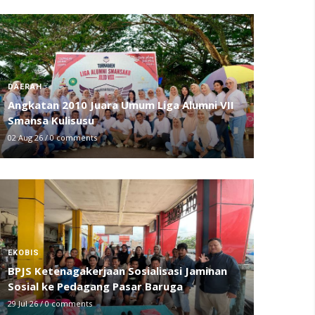
DAERAH
Angkatan 2010 Juara Umum Liga Alumni VII
Smansa Kulisusu
02 Aug 26
/
0 comments
EKOBIS
BPJS Ketenagakerjaan Sosialisasi Jaminan
Sosial ke Pedagang Pasar Baruga
29 Jul 26
/
0 comments