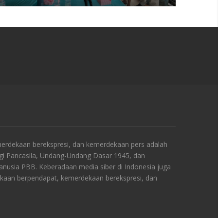
rdekaan berekspresi, dan kemerdekaan pers adalah
ngi Pancasila, Undang-Undang Dasar 1945, dan
Manusia PBB. Keberadaan media siber di Indonesia juga
kaan berpendapat, kemerdekaan berekspresi, dan