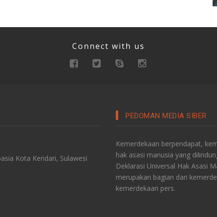
Connect with us
PEDOMAN MEDIA SIBER
Kemerdekaan berpendapat, keme
hak asasi manusia yang dilindu
asia Kota Kendari, Sulawesi
Deklarasi Universal Hak Asasi 
merupakan bagian dari kemerde
kemerdekaan pers.