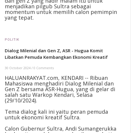
dan gen Z yang hadir malam itu untuk
menjadikan pilgub Sultra sebagai
momentum untuk memilih calon pemimpin
yang tepat.
POLITIK
Dialog Milenial dan Gen Z, ASR - Hugua Komit
Libatkan Pemuda Kembangkan Ekonomi Kreatif
30 October 2024
/
0 Comments
HALUANRAKYAT.com, KENDARI -- Ribuan
Mahasiswa menghadiri Dialog Milenial dan
Gen Z bersama ASR-Hugua, yang di gelar di
salah satu Warkop Kendari, Selasa
(29/10/2024).
Tema dialog kali ini yaitu peran pemuda
untuk ekonomi kreatif Sultra.
Calon Gubernur Sultra, Andi Sumangerukka