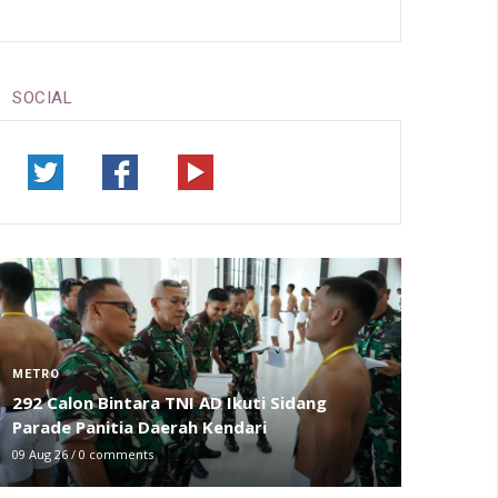
SOCIAL
METRO
292 Calon Bintara TNI AD Ikuti Sidang
Parade Panitia Daerah Kendari
09 Aug 26
/
0 comments