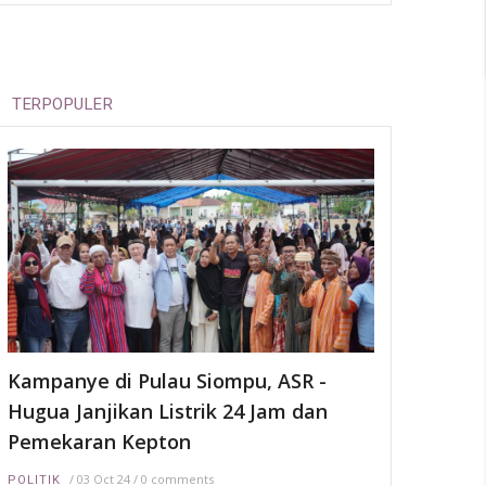
TERPOPULER
Kampanye di Pulau Siompu, ASR -
Hugua Janjikan Listrik 24 Jam dan
Pemekaran Kepton
/
03 Oct 24
/
0 comments
POLITIK