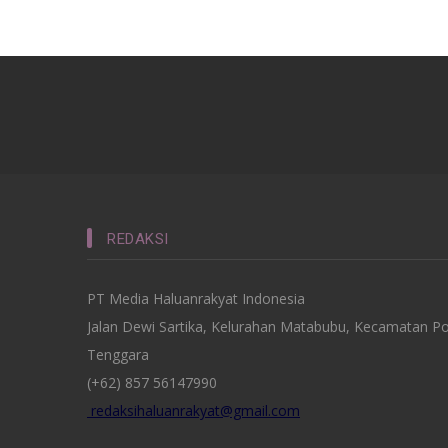
REDAKSI
PT Media Haluanrakyat Indonesia
Jalan Dewi Sartika, Kelurahan Matabubu, Kecamatan Po
Tenggara
(+62) 857 56147990
redaksihaluanrakyat@gmail.com