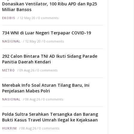
Donasikan Ventilator, 100 Ribu APD dan Rp25
Milliar Bansos
/
12 May 20
/
0 comments
EKOBIS
734 WNI di Luar Negeri Terpapar COVID-19
/
12 May 20
/
0 comments
NASIONAL
292 Calon Bintara TNI AD Ikuti Sidang Parade
Panitia Daerah Kendari
/
09 Aug 26
/
0 comments
METRO
Merebak Info Soal Aturan Tilang Baru, Ini
Penjelasan Mabes Polri
/
08 Aug 26
/
0 comments
NASIONAL
Polda Sultra Serahkan Tersangka dan Barang
Bukti Kasus Travel Umrah Ilegal ke Kejaksaan
/
08 Aug 26
/
0 comments
HUKRIM