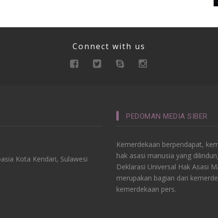
Connect with us
PEDOMAN MEDIA SIBER
Kemerdekaan berpendapat, keme
hak asasi manusia yang dilindu
asia Kota Kendari, Sulawesi
Deklarasi Universal Hak Asasi 
merupakan bagian dari kemerde
kemerdekaan pers.