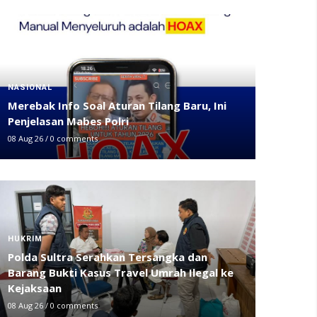
NASIONAL
Merebak Info Soal Aturan Tilang Baru, Ini
Penjelasan Mabes Polri
08 Aug 26
/
0 comments
HUKRIM
Polda Sultra Serahkan Tersangka dan
Barang Bukti Kasus Travel Umrah Ilegal ke
Kejaksaan
08 Aug 26
/
0 comments