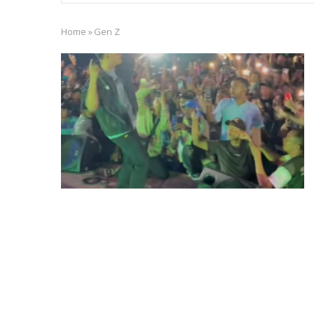
Home
»
Gen Z
Breadcrumb