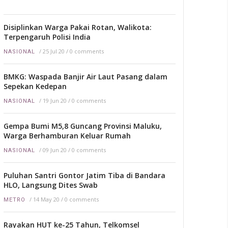
Disiplinkan Warga Pakai Rotan, Walikota:
Terpengaruh Polisi India
/
25 Jul 20
/
0 comments
NASIONAL
BMKG: Waspada Banjir Air Laut Pasang dalam
Sepekan Kedepan
/
19 Jun 20
/
0 comments
NASIONAL
Gempa Bumi M5,8 Guncang Provinsi Maluku,
Warga Berhamburan Keluar Rumah
/
09 Jun 20
/
0 comments
NASIONAL
Puluhan Santri Gontor Jatim Tiba di Bandara
HLO, Langsung Dites Swab
/
14 May 20
/
0 comments
METRO
Rayakan HUT ke-25 Tahun, Telkomsel