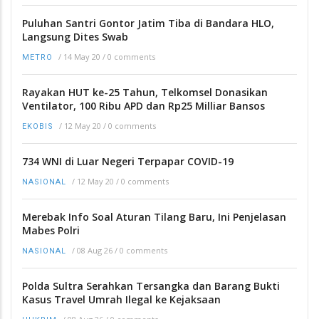
Puluhan Santri Gontor Jatim Tiba di Bandara HLO,
Langsung Dites Swab
/
14 May 20
/
0 comments
METRO
Rayakan HUT ke-25 Tahun, Telkomsel Donasikan
Ventilator, 100 Ribu APD dan Rp25 Milliar Bansos
/
12 May 20
/
0 comments
EKOBIS
734 WNI di Luar Negeri Terpapar COVID-19
/
12 May 20
/
0 comments
NASIONAL
Merebak Info Soal Aturan Tilang Baru, Ini Penjelasan
Mabes Polri
/
08 Aug 26
/
0 comments
NASIONAL
Polda Sultra Serahkan Tersangka dan Barang Bukti
Kasus Travel Umrah Ilegal ke Kejaksaan