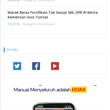
/
08 Aug 26
/
0 comments
HUKRIM
Marak Beras Fortifikasi Tak Sesuai SNI, DPR RI Minta
Kementan Usut Tuntas
/
04 Aug 26
/
0 comments
POLITIK
SOCIAL