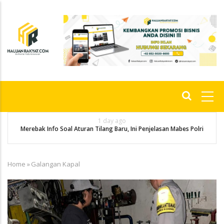
Skip
to
main
content
Main
navigation
1 day ago
g
P
Merebak Info Soal Aturan Tilang Baru, Ini Penjelasan Mabes Polri
Home
»
Galangan Kapal
Breadcrumb