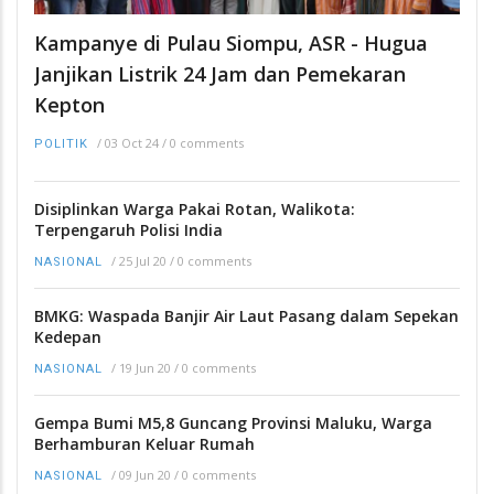
Kampanye di Pulau Siompu, ASR - Hugua
Janjikan Listrik 24 Jam dan Pemekaran
Kepton
/
03 Oct 24
/
0 comments
POLITIK
Disiplinkan Warga Pakai Rotan, Walikota:
Terpengaruh Polisi India
/
25 Jul 20
/
0 comments
NASIONAL
BMKG: Waspada Banjir Air Laut Pasang dalam Sepekan
Kedepan
/
19 Jun 20
/
0 comments
NASIONAL
Gempa Bumi M5,8 Guncang Provinsi Maluku, Warga
Berhamburan Keluar Rumah
/
09 Jun 20
/
0 comments
NASIONAL