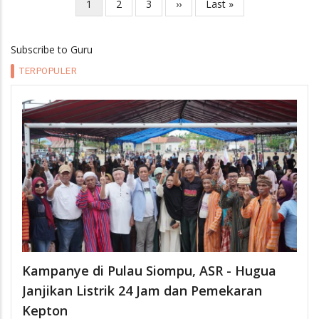
Current
1
Page
2
Page
3
Next
››
Last
Last »
Pagination
page
page
page
Subscribe to Guru
TERPOPULER
Kampanye di Pulau Siompu, ASR - Hugua
Janjikan Listrik 24 Jam dan Pemekaran
Kepton