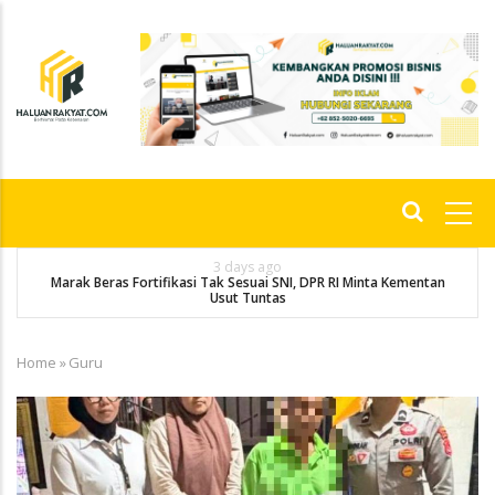
Skip
to
main
content
Main
navigation
3 days ago
Marak Beras Fortifikasi Tak Sesuai SNI, DPR RI Minta Kementan
Usut Tuntas
Home
»
Guru
Breadcrumb