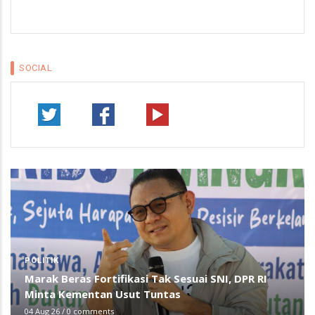
SOCIAL
POLITIK
Marak Beras Fortifikasi Tak Sesuai SNI, DPR RI
Minta Kementan Usut Tuntas
04 Aug 26
/
0 comments