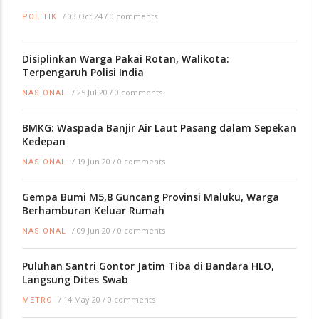
/
03 Oct 24
/
0 comments
POLITIK
Disiplinkan Warga Pakai Rotan, Walikota:
Terpengaruh Polisi India
/
25 Jul 20
/
0 comments
NASIONAL
BMKG: Waspada Banjir Air Laut Pasang dalam Sepekan
Kedepan
/
19 Jun 20
/
0 comments
NASIONAL
Gempa Bumi M5,8 Guncang Provinsi Maluku, Warga
Berhamburan Keluar Rumah
/
09 Jun 20
/
0 comments
NASIONAL
Puluhan Santri Gontor Jatim Tiba di Bandara HLO,
Langsung Dites Swab
/
14 May 20
/
0 comments
METRO