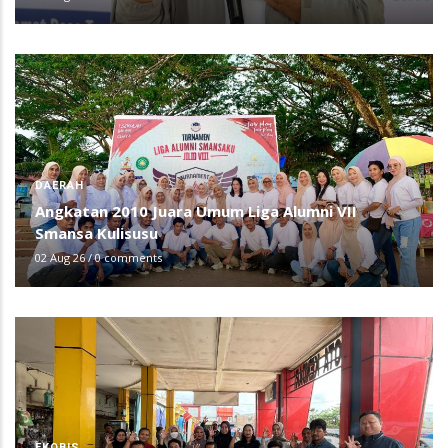
DAERAH
Angkatan 2010 Juara Umum Liga Alumni VII
Smansa Kulisusu
02 Aug 26
/
0 comments
EKOBIS