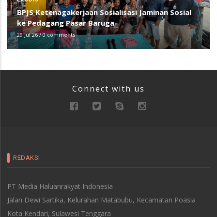
BPJS Ketenagakerjaan Sosialisasi Jaminan Sosial
ke Pedagang Pasar Baruga
29 Jul 26
/
0 comments
Connect with us
REDAKSI
PT Media Haluanrakyat Indonesia
Jalan Dewi Sartika, Kelurahan Matabubu, Kecamatan Poasia
Kota Kendari, Sulawesi Tenggara