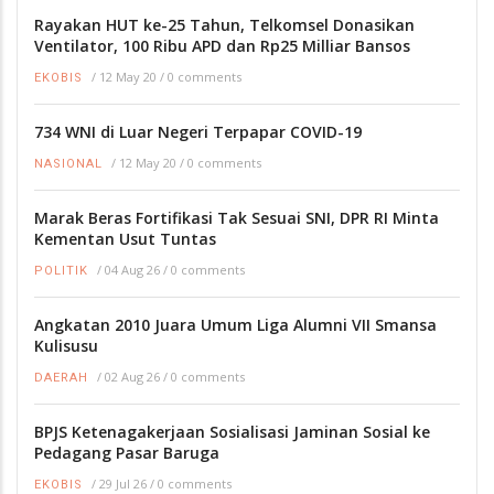
Rayakan HUT ke-25 Tahun, Telkomsel Donasikan
Ventilator, 100 Ribu APD dan Rp25 Milliar Bansos
/
12 May 20
/
0 comments
EKOBIS
734 WNI di Luar Negeri Terpapar COVID-19
/
12 May 20
/
0 comments
NASIONAL
Marak Beras Fortifikasi Tak Sesuai SNI, DPR RI Minta
Kementan Usut Tuntas
/
04 Aug 26
/
0 comments
POLITIK
Angkatan 2010 Juara Umum Liga Alumni VII Smansa
Kulisusu
/
02 Aug 26
/
0 comments
DAERAH
BPJS Ketenagakerjaan Sosialisasi Jaminan Sosial ke
Pedagang Pasar Baruga
/
29 Jul 26
/
0 comments
EKOBIS