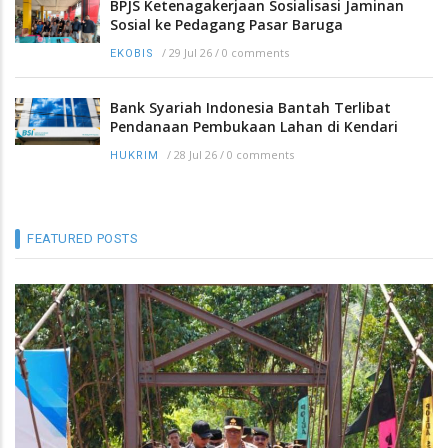
BPJS Ketenagakerjaan Sosialisasi Jaminan
Sosial ke Pedagang Pasar Baruga
/
29 Jul 26
/
0 comments
EKOBIS
Bank Syariah Indonesia Bantah Terlibat
Pendanaan Pembukaan Lahan di Kendari
/
28 Jul 26
/
0 comments
HUKRIM
FEATURED POSTS