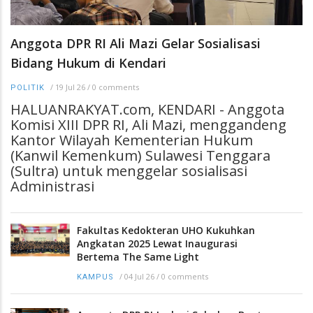
Anggota DPR RI Ali Mazi Gelar Sosialisasi
Bidang Hukum di Kendari
/
19 Jul 26
/
0 comments
POLITIK
HALUANRAKYAT.com, KENDARI - Anggota
Komisi XIII DPR RI, Ali Mazi, menggandeng
Kantor Wilayah Kementerian Hukum
(Kanwil Kemenkum) Sulawesi Tenggara
(Sultra) untuk menggelar sosialisasi
Administrasi
Fakultas Kedokteran UHO Kukuhkan
Angkatan 2025 Lewat Inaugurasi
Bertema The Same Light
/
04 Jul 26
/
0 comments
KAMPUS