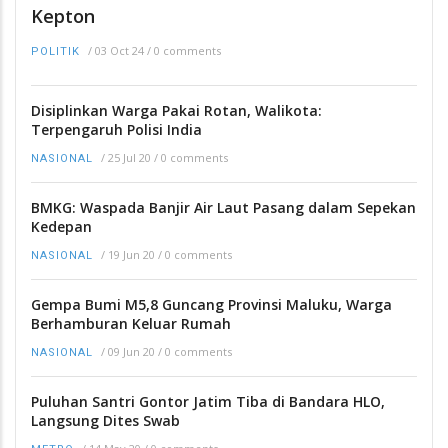
Kepton
/
03 Oct 24
/
0 comments
POLITIK
Disiplinkan Warga Pakai Rotan, Walikota:
Terpengaruh Polisi India
/
25 Jul 20
/
0 comments
NASIONAL
BMKG: Waspada Banjir Air Laut Pasang dalam Sepekan
Kedepan
/
19 Jun 20
/
0 comments
NASIONAL
Gempa Bumi M5,8 Guncang Provinsi Maluku, Warga
Berhamburan Keluar Rumah
/
09 Jun 20
/
0 comments
NASIONAL
Puluhan Santri Gontor Jatim Tiba di Bandara HLO,
Langsung Dites Swab