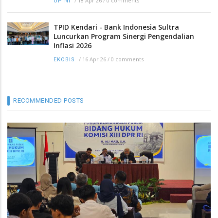
/
18 Apr 26
/
0 comments
OPINI
TPID Kendari - Bank Indonesia Sultra
Luncurkan Program Sinergi Pengendalian
Inflasi 2026
/
16 Apr 26
/
0 comments
EKOBIS
RECOMMENDED POSTS