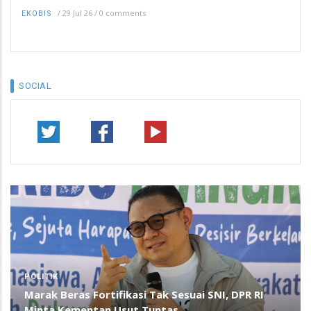
/
29 Jul 26
/
0 comments
EKOBIS
SOCIAL
POLITIK
Marak Beras Fortifikasi Tak Sesuai SNI, DPR RI
Minta Kementan Usut Tuntas