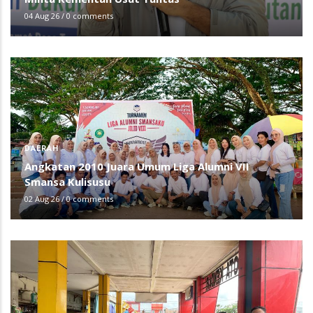
04 Aug 26
/
0 comments
DAERAH
Angkatan 2010 Juara Umum Liga Alumni VII
Smansa Kulisusu
02 Aug 26
/
0 comments