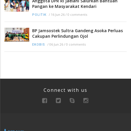
Anggota DPR RI Jaelani Salurkan Bantuan
Pangan ke Masyarakat Kendari
/
16 Jun 26
/
0 comments
POLITIK
BP Jamsostek Sultra Gandeng Asoka Perluas
Cakupan Perlindungan Ojol
/
06 Jun 26
/
0 comments
EKOBIS
Connect with us