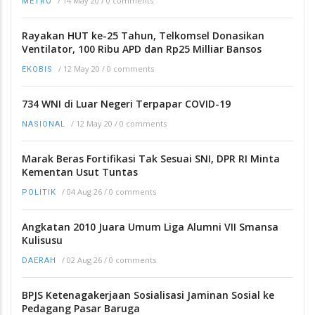
/
14 May 20
/
0 comments
METRO
Rayakan HUT ke-25 Tahun, Telkomsel Donasikan
Ventilator, 100 Ribu APD dan Rp25 Milliar Bansos
/
12 May 20
/
0 comments
EKOBIS
734 WNI di Luar Negeri Terpapar COVID-19
/
12 May 20
/
0 comments
NASIONAL
Marak Beras Fortifikasi Tak Sesuai SNI, DPR RI Minta
Kementan Usut Tuntas
/
04 Aug 26
/
0 comments
POLITIK
Angkatan 2010 Juara Umum Liga Alumni VII Smansa
Kulisusu
/
02 Aug 26
/
0 comments
DAERAH
BPJS Ketenagakerjaan Sosialisasi Jaminan Sosial ke
Pedagang Pasar Baruga