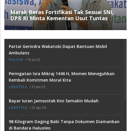
DAERAH
Angkatan 2010 Juara Umum Liga Alumni
VII Smansa Kulisusu
Partai Gerindra Wakatobi Dapat Bantuan Mobil
Ambulans
/
10 Jul 22
POLITIK
Peringatan Isra Mikraj 1446 H, Momen Meneguhkan
Kembali Komitmen Moral Kita
/
31 Jan 25
LIFESTYLE
Bayar Iuran Jamsostek Kini Semakin Mudah
/
22 Apr 24
LIFESTYLE
98 Kilogram Daging Babi Tanpa Dokumen Diamankan
di Bandara Haluoleo