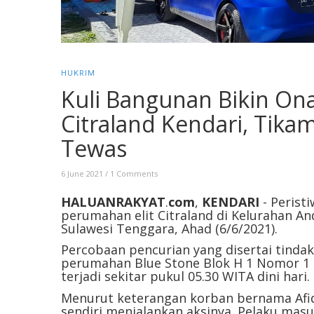
HUKRIM
Kuli Bangunan Bikin Ona
Citraland Kendari, Tika
Tewas
6 June 2021
/
1 Comments
HALUANRAKYAT
.
com
,
KENDARI
- Perist
perumahan elit Citraland di Kelurahan A
Sulawesi Tenggara, Ahad (6/6/2021).
Percobaan pencurian yang disertai tindak
perumahan Blue Stone Blok H 1 Nomor 1 C
terjadi sekitar pukul 05.30 WITA dini hari.
Menurut keterangan korban bernama Afidya
sendiri menjalankan aksinya. Pelaku mas