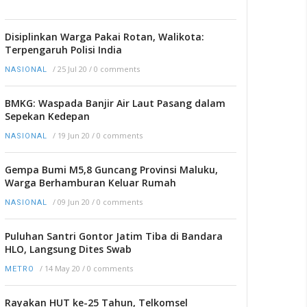
Disiplinkan Warga Pakai Rotan, Walikota:
Terpengaruh Polisi India
/
25 Jul 20
/
0 comments
NASIONAL
BMKG: Waspada Banjir Air Laut Pasang dalam
Sepekan Kedepan
/
19 Jun 20
/
0 comments
NASIONAL
Gempa Bumi M5,8 Guncang Provinsi Maluku,
Warga Berhamburan Keluar Rumah
/
09 Jun 20
/
0 comments
NASIONAL
Puluhan Santri Gontor Jatim Tiba di Bandara
HLO, Langsung Dites Swab
/
14 May 20
/
0 comments
METRO
Rayakan HUT ke-25 Tahun, Telkomsel