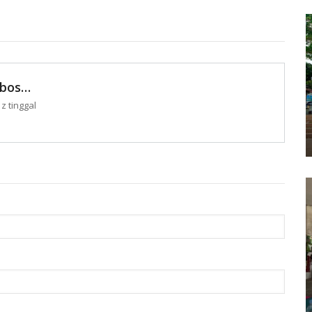
 bos…
z tinggal