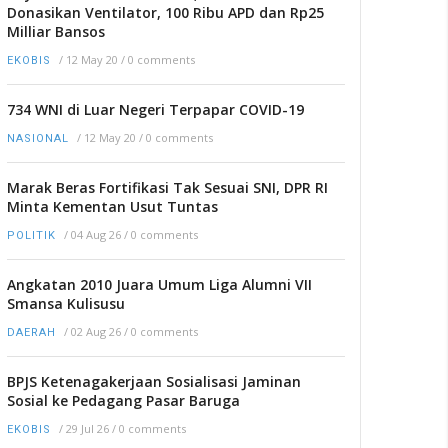
Donasikan Ventilator, 100 Ribu APD dan Rp25
Milliar Bansos
/
12 May 20
/
0 comments
EKOBIS
734 WNI di Luar Negeri Terpapar COVID-19
/
12 May 20
/
0 comments
NASIONAL
Marak Beras Fortifikasi Tak Sesuai SNI, DPR RI
Minta Kementan Usut Tuntas
/
04 Aug 26
/
0 comments
POLITIK
Angkatan 2010 Juara Umum Liga Alumni VII
Smansa Kulisusu
/
02 Aug 26
/
0 comments
DAERAH
BPJS Ketenagakerjaan Sosialisasi Jaminan
Sosial ke Pedagang Pasar Baruga
/
29 Jul 26
/
0 comments
EKOBIS