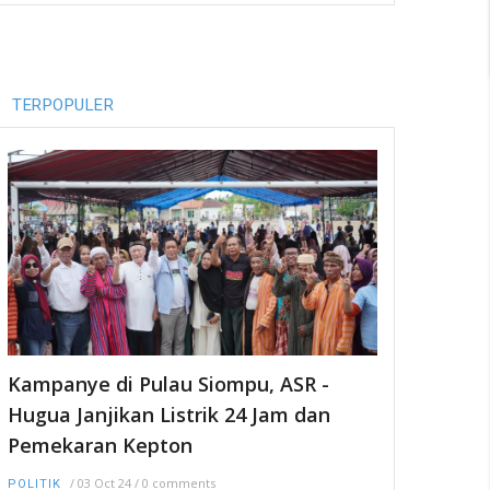
TERPOPULER
Kampanye di Pulau Siompu, ASR -
Hugua Janjikan Listrik 24 Jam dan
Pemekaran Kepton
/
03 Oct 24
/
0 comments
POLITIK