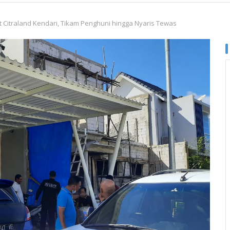
t Citraland Kendari, Tikam Penghuni hingga Nyaris Tewas