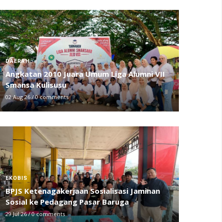
DAERAH
Angkatan 2010 Juara Umum Liga Alumni VII
Smansa Kulisusu
02 Aug 26
/
0 comments
EKOBIS
BPJS Ketenagakerjaan Sosialisasi Jaminan
Sosial ke Pedagang Pasar Baruga
29 Jul 26
/
0 comments