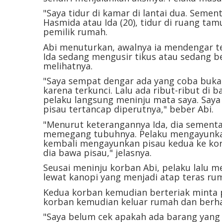
"Saya tidur di kamar di lantai dua. Semen
Hasmida atau Ida (20), tidur di ruang tam
pemilik rumah.
Abi menuturkan, awalnya ia mendengar te
Ida sedang mengusir tikus atau sedang be
melihatnya.
"Saya sempat dengar ada yang coba buka p
karena terkunci. Lalu ada ribut-ribut di b
pelaku langsung meninju mata saya. Saya 
pisau tertancap diperutnya," beber Abi.
"Menurut keterangannya Ida, dia sementa
memegang tubuhnya. Pelaku mengayunkan 
kembali mengayunkan pisau kedua ke kor
dia bawa pisau," jelasnya.
Seusai meninju korban Abi, pelaku lalu m
lewat kanopi yang menjadi atap teras ru
Kedua korban kemudian berteriak minta 
korban kemudian keluar rumah dan berha
"Saya belum cek apakah ada barang yang h