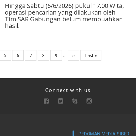
Hingga Sabtu (6/6/2026) pukul 17.00 Wita,
operasi pencarian yang dilakukan oleh
Tim SAR Gabungan belum membuahkan
hasil.
e
Page
5
Page
6
Page
7
Page
8
Page
9
…
Next
››
Last
Last »
page
page
Connect with us
PEDOMAN MEDIA SIBER