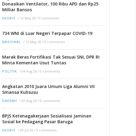
Donasikan Ventilator, 100 Ribu APD dan Rp25
Milliar Bansos
/
12 May 20
/
0 comments
EKOBIS
734 WNI di Luar Negeri Terpapar COVID-19
/
12 May 20
/
0 comments
NASIONAL
Marak Beras Fortifikasi Tak Sesuai SNI, DPR RI
Minta Kementan Usut Tuntas
/
04 Aug 26
/
0 comments
POLITIK
Angkatan 2010 Juara Umum Liga Alumni VII
Smansa Kulisusu
/
02 Aug 26
/
0 comments
DAERAH
BPJS Ketenagakerjaan Sosialisasi Jaminan
Sosial ke Pedagang Pasar Baruga
/
29 Jul 26
/
0 comments
EKOBIS