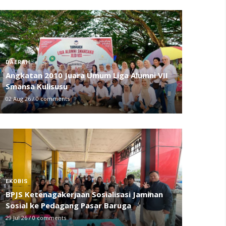
DAERAH
Angkatan 2010 Juara Umum Liga Alumni VII
Smansa Kulisusu
02 Aug 26
/
0 comments
EKOBIS
BPJS Ketenagakerjaan Sosialisasi Jaminan
Sosial ke Pedagang Pasar Baruga
29 Jul 26
/
0 comments