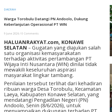
DAERAH
Warga Torobulu Datangi PN Andoolo, Dukung
Keberlanjutan Operasional PT WIN
9 June 2026
/
0 Comments
HALUANRAKYAT.com, KONAWE
SELATAN
– Gugatan yang diajukan salah
satu organisasi kemasyarakatan
terhadap aktivitas pertambangan PT
Wijaya Inti Nusantara (WIN) dinilai tidak
mewakili keseluruhan aspirasi
masyarakat lingkar tambang.
Penilaian tersebut terlihat dari kehadiran
ribuan warga Desa Torobulu, Kecamatan
Laeya, Kabupaten Konawe Selatan, yang
mendatangi Pengadilan Negeri (PN)
Andoolo, Senin (8/6/2026), untuk
menyampaikan dukungan terhadap PT