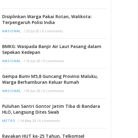
Disiplinkan Warga Pakai Rotan, Walikota:
Terpengaruh Polisi India
/
25 Jul 20
/
0 comments
NASIONAL
BMKG: Waspada Banjir Air Laut Pasang dalam
Sepekan Kedepan
/
19 Jun 20
/
0 comments
NASIONAL
Gempa Bumi M5,8 Guncang Provinsi Maluku,
Warga Berhamburan Keluar Rumah
/
09 Jun 20
/
0 comments
NASIONAL
Puluhan Santri Gontor Jatim Tiba di Bandara
HLO, Langsung Dites Swab
/
14 May 20
/
0 comments
METRO
Rayakan HUT ke-25 Tahun, Telkomsel