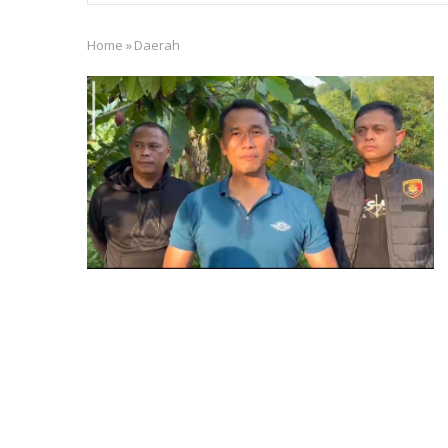
Home
»
Daerah
Breadcrumb