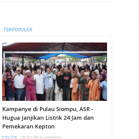
TERPOPULER
Kampanye di Pulau Siompu, ASR -
Hugua Janjikan Listrik 24 Jam dan
Pemekaran Kepton
/
03 Oct 24
/
0 comments
POLITIK