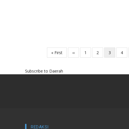
First
« First
Previous
‹‹
Page
1
Page
2
Current
3
Pag
4
Pagination
page
page
page
Subscribe to Daerah
REDAKSI