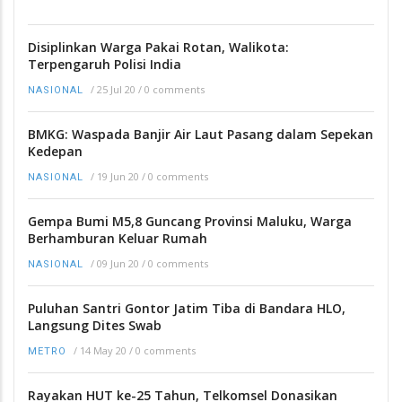
Disiplinkan Warga Pakai Rotan, Walikota:
Terpengaruh Polisi India
/
25 Jul 20
/
0 comments
NASIONAL
BMKG: Waspada Banjir Air Laut Pasang dalam Sepekan
Kedepan
/
19 Jun 20
/
0 comments
NASIONAL
Gempa Bumi M5,8 Guncang Provinsi Maluku, Warga
Berhamburan Keluar Rumah
/
09 Jun 20
/
0 comments
NASIONAL
Puluhan Santri Gontor Jatim Tiba di Bandara HLO,
Langsung Dites Swab
/
14 May 20
/
0 comments
METRO
Rayakan HUT ke-25 Tahun, Telkomsel Donasikan