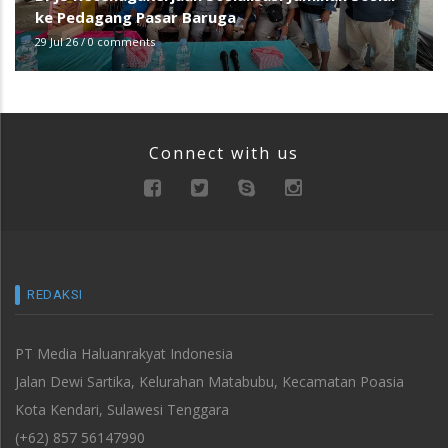
ke Pedagang Pasar Baruga
29 Jul 26
/
0 comments
Connect with us
REDAKSI
PT Media Haluanrakyat Indonesia
Jalan Dewi Sartika, Kelurahan Matabubu, Kecamatan Poasia
Kota Kendari, Sulawesi Tenggara
(+62) 857 56147990