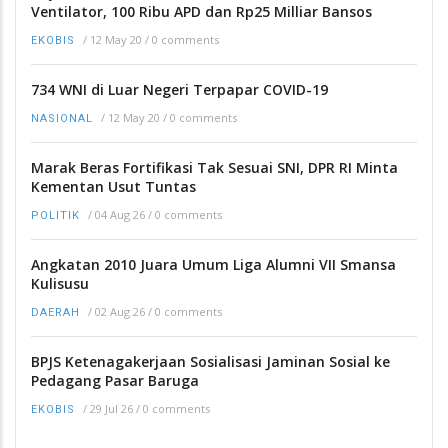
Ventilator, 100 Ribu APD dan Rp25 Milliar Bansos
/
12 May 20
/
0 comments
EKOBIS
734 WNI di Luar Negeri Terpapar COVID-19
/
12 May 20
/
0 comments
NASIONAL
Marak Beras Fortifikasi Tak Sesuai SNI, DPR RI Minta
Kementan Usut Tuntas
/
04 Aug 26
/
0 comments
POLITIK
Angkatan 2010 Juara Umum Liga Alumni VII Smansa
Kulisusu
/
02 Aug 26
/
0 comments
DAERAH
BPJS Ketenagakerjaan Sosialisasi Jaminan Sosial ke
Pedagang Pasar Baruga
/
29 Jul 26
/
0 comments
EKOBIS