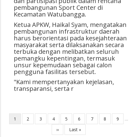
dan partisipasi publik dalam rencana
pembangunan Sport Center di
Kecamatan Watubangga.
Ketua
APKW, Haikal Syam, mengatakan
pembangunan infrastruktur daerah
harus berorientasi pada kesejahteraan
masyarakat serta dilaksanakan secara
terbuka dengan melibatkan seluruh
pemangku kepentingan, termasuk
unsur kepemudaan sebagai calon
pengguna fasilitas tersebut.
"Kami mempertanyakan kejelasan,
transparansi, serta r
Current
1
Page
2
Page
3
Page
4
Page
5
Page
6
Page
7
Page
8
Page
9
…
Pagination
page
Next
››
Last
Last »
page
page