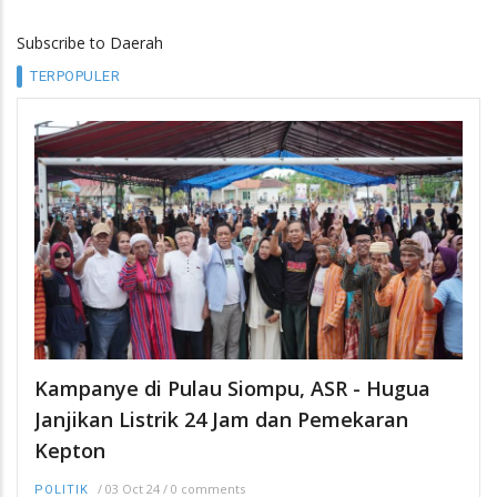
Subscribe to Daerah
TERPOPULER
Kampanye di Pulau Siompu, ASR - Hugua
Janjikan Listrik 24 Jam dan Pemekaran
Kepton
/
03 Oct 24
/
0 comments
POLITIK