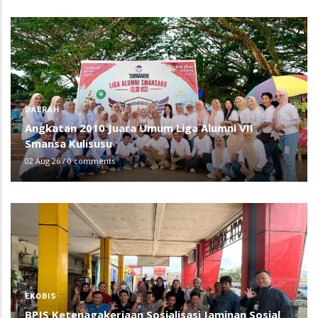
DAERAH
Angkatan 2010 Juara Umum Liga Alumni VII
Smansa Kulisusu
02 Aug 26
/
0 comments
EKOBIS
BPJS Ketenagakerjaan Sosialisasi Jaminan Sosial