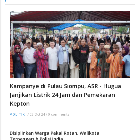
Kampanye di Pulau Siompu, ASR - Hugua
Janjikan Listrik 24 Jam dan Pemekaran
Kepton
/
03 Oct 24
/
0 comments
POLITIK
Disiplinkan Warga Pakai Rotan, Walikota:
Terpengaruh Polisi India