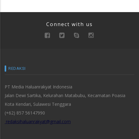
Connect with us
REDAKSI
PT Media Haluanrakyat Indonesia
Jalan Dewi Sartika, Kelurahan Matabubu, Kecamatan Poasia
Kota Kendari, Sulawesi Tenggara
(+62) 857 56147990
redaksihaluanrakyat@gmail.com