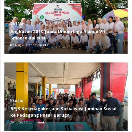
DAERAH
Angkatan 2010 Juara Umum Liga Alumni VII
Smansa Kulisusu
02 Aug 26
/
0 comments
EKOBIS
BPJS Ketenagakerjaan Sosialisasi Jaminan Sosial
ke Pedagang Pasar Baruga
29 Jul 26
/
0 comments