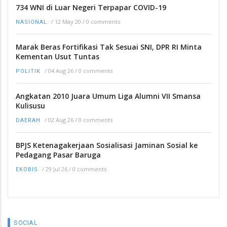
734 WNI di Luar Negeri Terpapar COVID-19
/
12 May 20
/
0 comments
NASIONAL
Marak Beras Fortifikasi Tak Sesuai SNI, DPR RI Minta
Kementan Usut Tuntas
/
04 Aug 26
/
0 comments
POLITIK
Angkatan 2010 Juara Umum Liga Alumni VII Smansa
Kulisusu
/
02 Aug 26
/
0 comments
DAERAH
BPJS Ketenagakerjaan Sosialisasi Jaminan Sosial ke
Pedagang Pasar Baruga
/
29 Jul 26
/
0 comments
EKOBIS
SOCIAL