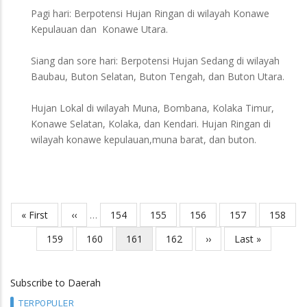
Pagi hari: Berpotensi Hujan Ringan di wilayah Konawe
Kepulauan dan Konawe Utara.
Siang dan sore hari: Berpotensi Hujan Sedang di wilayah
Baubau, Buton Selatan, Buton Tengah, dan Buton Utara.
Hujan Lokal di wilayah Muna, Bombana, Kolaka Timur,
Konawe Selatan, Kolaka, dan Kendari. Hujan Ringan di
wilayah konawe kepulauan,muna barat, dan buton.
First
« First
Previous
‹‹
…
Page
154
Page
155
Page
156
Page
157
Page
158
Pagination
page
page
Page
159
Page
160
Current
161
Page
162
Next
››
Last
Last »
page
page
page
Subscribe to Daerah
TERPOPULER