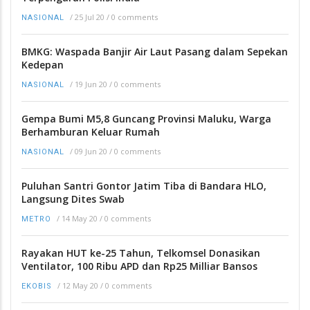
/
25 Jul 20
/
0 comments
NASIONAL
BMKG: Waspada Banjir Air Laut Pasang dalam Sepekan
Kedepan
/
19 Jun 20
/
0 comments
NASIONAL
Gempa Bumi M5,8 Guncang Provinsi Maluku, Warga
Berhamburan Keluar Rumah
/
09 Jun 20
/
0 comments
NASIONAL
Puluhan Santri Gontor Jatim Tiba di Bandara HLO,
Langsung Dites Swab
/
14 May 20
/
0 comments
METRO
Rayakan HUT ke-25 Tahun, Telkomsel Donasikan
Ventilator, 100 Ribu APD dan Rp25 Milliar Bansos
/
12 May 20
/
0 comments
EKOBIS