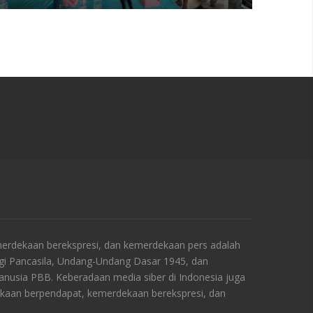
rdekaan berekspresi, dan kemerdekaan pers adalah
ngi Pancasila, Undang-Undang Dasar 1945, dan
Manusia PBB. Keberadaan media siber di Indonesia juga
kaan berpendapat, kemerdekaan berekspresi, dan