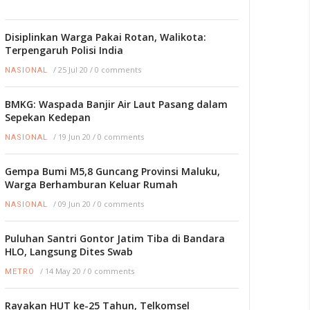
Disiplinkan Warga Pakai Rotan, Walikota:
Terpengaruh Polisi India
/
25 Jul 20
/
0 comments
NASIONAL
BMKG: Waspada Banjir Air Laut Pasang dalam
Sepekan Kedepan
/
19 Jun 20
/
0 comments
NASIONAL
Gempa Bumi M5,8 Guncang Provinsi Maluku,
Warga Berhamburan Keluar Rumah
/
09 Jun 20
/
0 comments
NASIONAL
Puluhan Santri Gontor Jatim Tiba di Bandara
HLO, Langsung Dites Swab
/
14 May 20
/
0 comments
METRO
Rayakan HUT ke-25 Tahun, Telkomsel