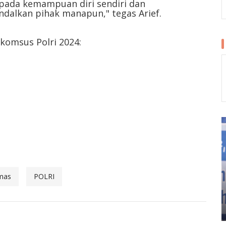
ya pada kemampuan diri sendiri dan
dalkan pihak manapun," tegas Arief.
akomsus Polri 2024:
mas
POLRI