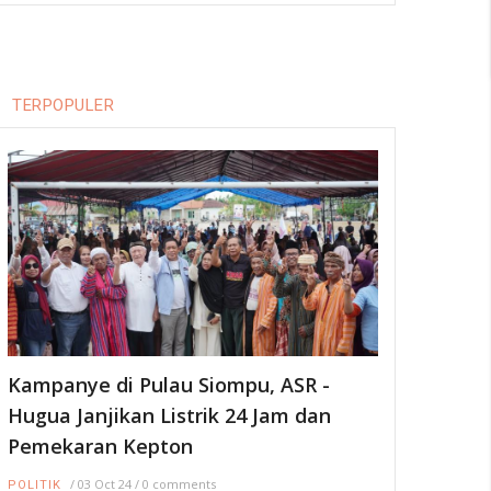
TERPOPULER
Kampanye di Pulau Siompu, ASR -
Hugua Janjikan Listrik 24 Jam dan
Pemekaran Kepton
/
03 Oct 24
/
0 comments
POLITIK