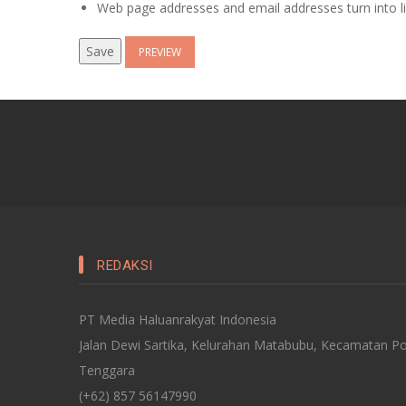
Web page addresses and email addresses turn into li
REDAKSI
PT Media Haluanrakyat Indonesia
Jalan Dewi Sartika, Kelurahan Matabubu, Kecamatan Po
Tenggara
(+62) 857 56147990