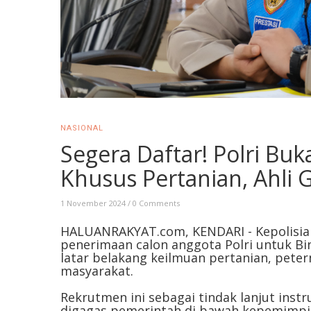
NASIONAL
Segera Daftar! Polri Bu
Khusus Pertanian, Ahli 
1 November 2024
/
0 Comments
HALUANRAKYAT.com, KENDARI - Kepolisian
penerimaan calon anggota Polri untuk B
latar belakang keilmuan pertanian, petern
masyarakat.
Rekrutmen ini sebagai tindak lanjut ins
digagas pemerintah di bawah kepemimpi