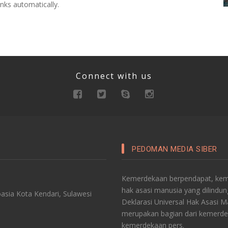
nks automatically.
Connect with us
PEDOMAN MEDIA SIBER
Kemerdekaan berpendapat, keme
hak asasi manusia yang dilindu
asia Kota Kendari, Sulawesi
Deklarasi Universal Hak Asasi 
merupakan bagian dari kemerde
kemerdekaan pers.