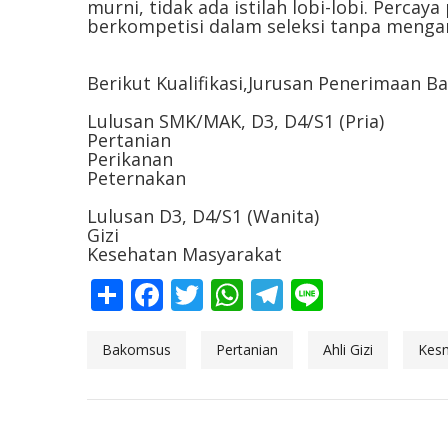
murni, tidak ada istilah lobi-lobi. Perca
berkompetisi dalam seleksi tanpa mengan
Berikut Kualifikasi,Jurusan Penerimaan B
Lulusan SMK/MAK, D3, D4/S1 (Pria)
Pertanian
Perikanan
Peternakan
Lulusan D3, D4/S1 (Wanita)
Gizi
Kesehatan Masyarakat
Share
Facebook
Twitter
WhatsApp
Telegram
Line
Bakomsus
Pertanian
Ahli Gizi
Kes