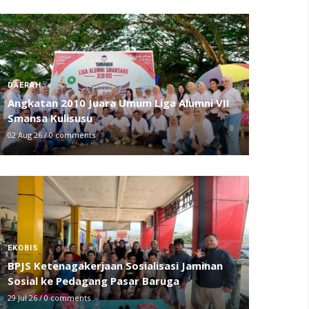
DAERAH
Angkatan 2010 Juara Umum Liga Alumni VII
Smansa Kulisusu
02 Aug 26
/
0 comments
EKOBIS
BPJS Ketenagakerjaan Sosialisasi Jaminan
Sosial ke Pedagang Pasar Baruga
29 Jul 26
/
0 comments