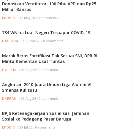
Donasikan Ventilator, 100 Ribu APD dan Rp25
Milliar Bansos
/
12 May 20
/
0 comments
EKOBIS
734 WNI di Luar Negeri Terpapar COVID-19
/
12 May 20
/
0 comments
NASIONAL
Marak Beras Fortifikasi Tak Sesuai SNI, DPR RI
Minta Kementan Usut Tuntas
/
04 Aug 26
/
0 comments
POLITIK
Angkatan 2010 Juara Umum Liga Alumni VII
Smansa Kulisusu
/
02 Aug 26
/
0 comments
DAERAH
BPJS Ketenagakerjaan Sosialisasi Jaminan
Sosial ke Pedagang Pasar Baruga
/
29 Jul 26
/
0 comments
EKOBIS