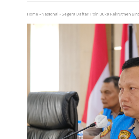
Home
»
Nasional
»
Segera Daftar! Polri Buka Rekrutmen Bin
Breadcrumb