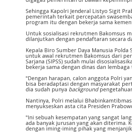
Sehingga Kapolri Jenderal Listyo Sigit
pemerintah terkait percepatan swasemb
program itu dengan bekerja sama kemente
Untuk sosialisasi rekrutmen Bakomsus mu
dilanjutkan dengan pendaftaran secara d
Kepala Biro Sumber Daya Manusia Polda S
untuk awal rekrutmen Bakomsus dari pert
Sarjana (SIPSS) sudah mulai disosialisasik
bekerja sama dengan dinas dan lembaga t
"Dengan harapan, calon anggota Polri yang
bisa beradaptasi dengan masyarakat per
dia sudah punya
background
pengetahuan 
Nantinya, Polri melalui Bhabinkamtibma
menyukseskan asta cita Presiden Prabow
"Ini sebuah kesempatan yang sangat lang
ada banyak jurusan yang akan diterima.
dengan iming-iming pihak yang menjanjikan