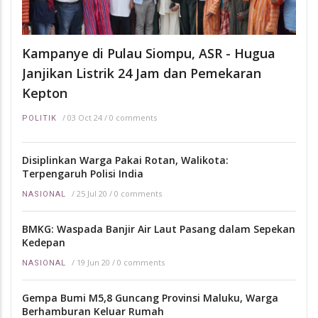
Kampanye di Pulau Siompu, ASR - Hugua
Janjikan Listrik 24 Jam dan Pemekaran
Kepton
/
03 Oct 24
/
0 comments
POLITIK
Disiplinkan Warga Pakai Rotan, Walikota:
Terpengaruh Polisi India
/
25 Jul 20
/
0 comments
NASIONAL
BMKG: Waspada Banjir Air Laut Pasang dalam Sepekan
Kedepan
/
19 Jun 20
/
0 comments
NASIONAL
Gempa Bumi M5,8 Guncang Provinsi Maluku, Warga
Berhamburan Keluar Rumah