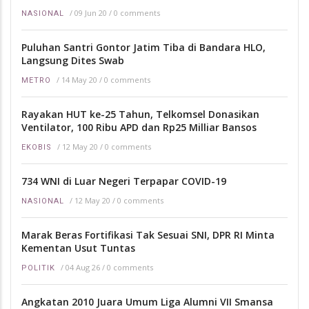
/
09 Jun 20
/
0 comments
NASIONAL
Puluhan Santri Gontor Jatim Tiba di Bandara HLO,
Langsung Dites Swab
/
14 May 20
/
0 comments
METRO
Rayakan HUT ke-25 Tahun, Telkomsel Donasikan
Ventilator, 100 Ribu APD dan Rp25 Milliar Bansos
/
12 May 20
/
0 comments
EKOBIS
734 WNI di Luar Negeri Terpapar COVID-19
/
12 May 20
/
0 comments
NASIONAL
Marak Beras Fortifikasi Tak Sesuai SNI, DPR RI Minta
Kementan Usut Tuntas
/
04 Aug 26
/
0 comments
POLITIK
Angkatan 2010 Juara Umum Liga Alumni VII Smansa