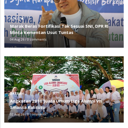
POLITIK
Marak Beras Fortifikasi Tak Sesuai SNI, DPR RI
Minta Kementan Usut Tuntas
04 Aug 26
/
0 comments
DAERAH
Angkatan 2010 Juara Umum Liga Alumni VII
Smansa Kulisusu
02 Aug 26
/
0 comments