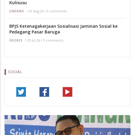
Kulisusu
/
02 Aug 26
/
0 comments
DAERAH
BPJS Ketenagakerjaan Sosialisasi Jaminan Sosial ke
Pedagang Pasar Baruga
/
29 Jul 26
/
0 comments
EKOBIS
SOCIAL