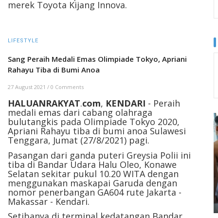
merek Toyota Kijang Innova.
LIFESTYLE
Sang Peraih Medali Emas Olimpiade Tokyo, Apriani
Rahayu Tiba di Bumi Anoa
27 August 2021
/
0 Comments
HALUANRAKYAT
.
com
,
KENDARI
- Peraih
medali emas dari cabang olahraga
bulutangkis pada Olimpiade Tokyo 2020,
Apriani Rahayu tiba di bumi anoa Sulawesi
Tenggara, Jumat (27/8/2021) pagi.
Pasangan dari ganda puteri Greysia Polii ini
tiba di Bandar Udara Halu Oleo, Konawe
Selatan sekitar pukul 10.20 WITA dengan
menggunakan maskapai Garuda dengan
nomor penerbangan GA604 rute Jakarta -
Makassar - Kendari.
Setibanya di terminal kedatangan Bandar