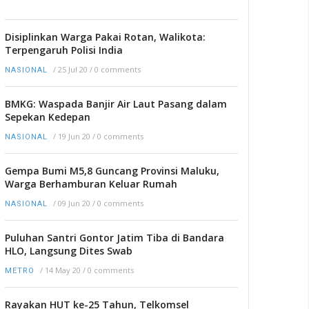
Disiplinkan Warga Pakai Rotan, Walikota:
Terpengaruh Polisi India
/
25 Jul 20
/
0 comments
NASIONAL
BMKG: Waspada Banjir Air Laut Pasang dalam
Sepekan Kedepan
/
19 Jun 20
/
0 comments
NASIONAL
Gempa Bumi M5,8 Guncang Provinsi Maluku,
Warga Berhamburan Keluar Rumah
/
09 Jun 20
/
0 comments
NASIONAL
Puluhan Santri Gontor Jatim Tiba di Bandara
HLO, Langsung Dites Swab
/
14 May 20
/
0 comments
METRO
Rayakan HUT ke-25 Tahun, Telkomsel