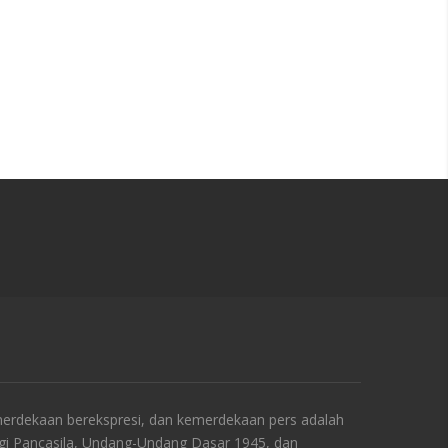
rdekaan berekspresi, dan kemerdekaan pers adalah
ngi Pancasila, Undang-Undang Dasar 1945, dan