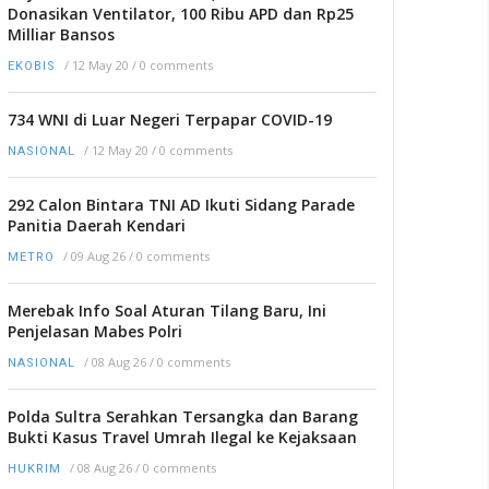
Donasikan Ventilator, 100 Ribu APD dan Rp25
Milliar Bansos
/
12 May 20
/
0 comments
EKOBIS
734 WNI di Luar Negeri Terpapar COVID-19
/
12 May 20
/
0 comments
NASIONAL
292 Calon Bintara TNI AD Ikuti Sidang Parade
Panitia Daerah Kendari
/
09 Aug 26
/
0 comments
METRO
Merebak Info Soal Aturan Tilang Baru, Ini
Penjelasan Mabes Polri
/
08 Aug 26
/
0 comments
NASIONAL
Polda Sultra Serahkan Tersangka dan Barang
Bukti Kasus Travel Umrah Ilegal ke Kejaksaan
/
08 Aug 26
/
0 comments
HUKRIM