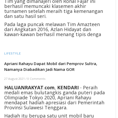
Tim yang dimanajeri oleh Ronal Fajar ini
berhasil memuncaki klasemen akhir
turnamen setelah meraih tiga kemenangan
dan satu hasil seri.
Pada laga puncak melawan Tim Amazteen
dari Angkatan 2016, Azlan Hidayat dan
kawan-kawan berhasil menang tipis denga
LIFESTYLE
Apriani Rahayu Dapat Mobil dari Pemprov Sultra,
Namanya Diabadikan Jadi Nama GOR
27 August 2021
/
0 Comments
HALUANRAKYAT
.
com
,
KENDARI
- Peraih
medali emas bulutangkis ganda puteri pada
Olimpiade Tokyo 2020, Apriani Rahayu
mendapat hadiah apresiasi dari Pemerintah
Provinsi Sulawesi Tenggara.
Hadiah itu berupa satu unit mobil baru