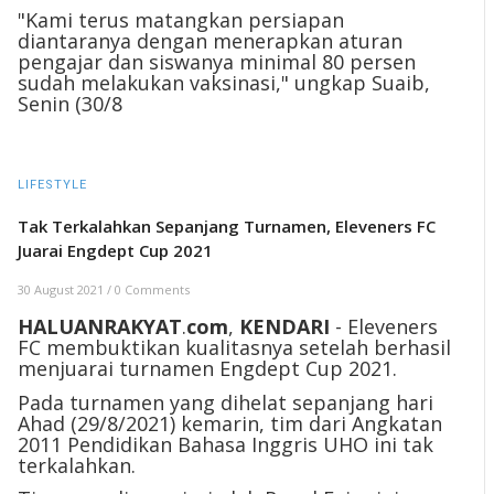
"Kami terus matangkan persiapan
diantaranya dengan menerapkan aturan
pengajar dan siswanya minimal 80 persen
sudah melakukan vaksinasi," ungkap Suaib,
Senin (30/8
LIFESTYLE
Tak Terkalahkan Sepanjang Turnamen, Eleveners FC
Juarai Engdept Cup 2021
30 August 2021
/
0 Comments
HALUANRAKYAT
.
com
,
KENDARI
- Eleveners
FC membuktikan kualitasnya setelah berhasil
menjuarai turnamen Engdept Cup 2021.
Pada turnamen yang dihelat sepanjang hari
Ahad (29/8/2021) kemarin, tim dari Angkatan
2011 Pendidikan Bahasa Inggris UHO ini tak
terkalahkan.