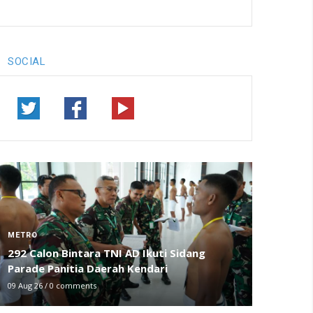
SOCIAL
METRO
292 Calon Bintara TNI AD Ikuti Sidang
Parade Panitia Daerah Kendari
09 Aug 26
/
0 comments