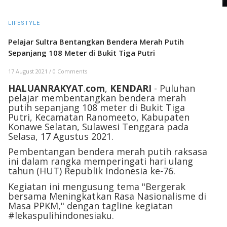
LIFESTYLE
Pelajar Sultra Bentangkan Bendera Merah Putih
Sepanjang 108 Meter di Bukit Tiga Putri
17 August 2021
/
0 Comments
HALUANRAKYAT
.
com
,
KENDARI
- Puluhan
pelajar membentangkan bendera merah
putih sepanjang 108 meter di Bukit Tiga
Putri, Kecamatan Ranomeeto, Kabupaten
Konawe Selatan, Sulawesi Tenggara pada
Selasa, 17 Agustus 2021.
Pembentangan bendera merah putih raksasa
ini dalam rangka memperingati hari ulang
tahun (HUT) Republik Indonesia ke-76.
Kegiatan ini mengusung tema "Bergerak
bersama Meningkatkan Rasa Nasionalisme di
Masa PPKM," dengan tagline kegiatan
#lekaspulihindonesiaku.