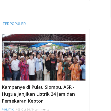
TERPOPULER
Kampanye di Pulau Siompu, ASR -
Hugua Janjikan Listrik 24 Jam dan
Pemekaran Kepton
/
03 Oct 24
/
0 comments
POLITIK