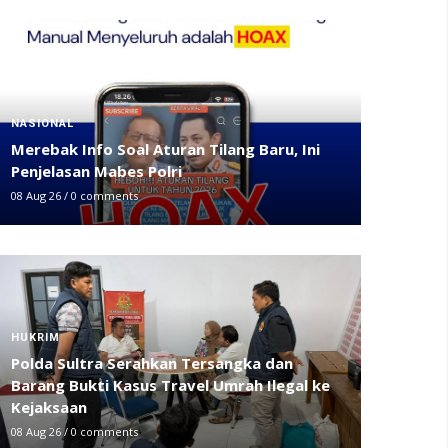
NASIONAL
Merebak Info Soal Aturan Tilang Baru, Ini
Penjelasan Mabes Polri
08 Aug 26
/
0 comments
HUKRIM
Polda Sultra Serahkan Tersangka dan
Barang Bukti Kasus Travel Umrah Ilegal ke
Kejaksaan
08 Aug 26
/
0 comments