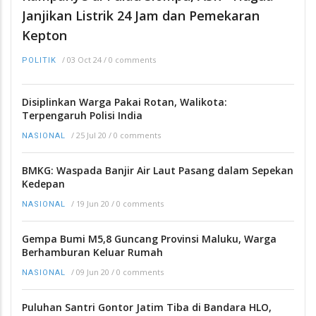
Janjikan Listrik 24 Jam dan Pemekaran
Kepton
/
03 Oct 24
/
0 comments
POLITIK
Disiplinkan Warga Pakai Rotan, Walikota:
Terpengaruh Polisi India
/
25 Jul 20
/
0 comments
NASIONAL
BMKG: Waspada Banjir Air Laut Pasang dalam Sepekan
Kedepan
/
19 Jun 20
/
0 comments
NASIONAL
Gempa Bumi M5,8 Guncang Provinsi Maluku, Warga
Berhamburan Keluar Rumah
/
09 Jun 20
/
0 comments
NASIONAL
Puluhan Santri Gontor Jatim Tiba di Bandara HLO,