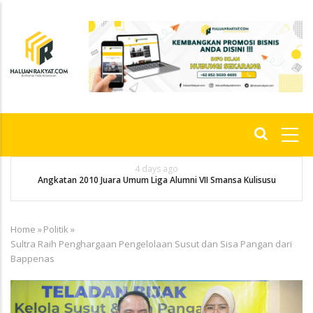
Skip
to
main
content
Main
navigation
4 days ago
an
Angkatan 2010 Juara Umum Liga Alumni VII Smansa Kulisusu
Home
»
Politik
»
Breadcrumb
Sultra Raih Penghargaan Pengelolaan Susut dan Sisa Pangan dari
Bappenas