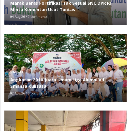
Marak Beras Fortifikasi Tak Sesuai SNI, DPR RI
Minta Kementan Usut Tuntas
04 Aug 26
/
0 comments
DAERAH
Angkatan 2010 Juara Umum Liga Alumni VII
Smansa Kulisusu
02 Aug 26
/
0 comments