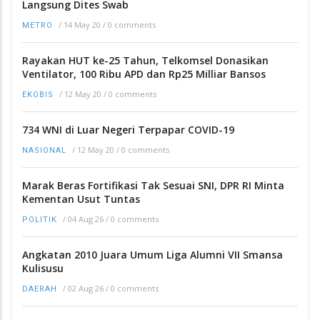
Langsung Dites Swab
/
14 May 20
/
0 comments
METRO
Rayakan HUT ke-25 Tahun, Telkomsel Donasikan
Ventilator, 100 Ribu APD dan Rp25 Milliar Bansos
/
12 May 20
/
0 comments
EKOBIS
734 WNI di Luar Negeri Terpapar COVID-19
/
12 May 20
/
0 comments
NASIONAL
Marak Beras Fortifikasi Tak Sesuai SNI, DPR RI Minta
Kementan Usut Tuntas
/
04 Aug 26
/
0 comments
POLITIK
Angkatan 2010 Juara Umum Liga Alumni VII Smansa
Kulisusu
/
02 Aug 26
/
0 comments
DAERAH