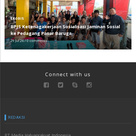
EKOBIS
BPJS Ketenagakerjaan Sosialisasi Jaminan Sosial
ke Pedagang Pasar Baruga
29 Jul 26
/
0 comments
Connect with us
REDAKSI
PT Media Haluanrakyat Indonesia