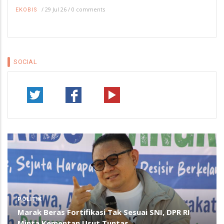
/
29 Jul 26
/
0 comments
EKOBIS
SOCIAL
POLITIK
Marak Beras Fortifikasi Tak Sesuai SNI, DPR RI
Minta Kementan Usut Tuntas