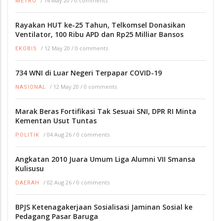
/
14 May 20
/
0 comments
METRO
Rayakan HUT ke-25 Tahun, Telkomsel Donasikan
Ventilator, 100 Ribu APD dan Rp25 Milliar Bansos
/
12 May 20
/
0 comments
EKOBIS
734 WNI di Luar Negeri Terpapar COVID-19
/
12 May 20
/
0 comments
NASIONAL
Marak Beras Fortifikasi Tak Sesuai SNI, DPR RI Minta
Kementan Usut Tuntas
/
04 Aug 26
/
0 comments
POLITIK
Angkatan 2010 Juara Umum Liga Alumni VII Smansa
Kulisusu
/
02 Aug 26
/
0 comments
DAERAH
BPJS Ketenagakerjaan Sosialisasi Jaminan Sosial ke
Pedagang Pasar Baruga