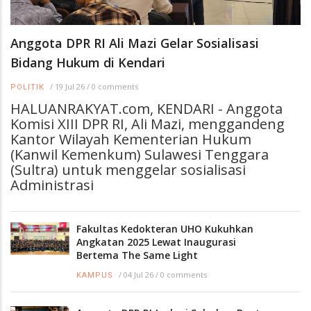
Anggota DPR RI Ali Mazi Gelar Sosialisasi
Bidang Hukum di Kendari
/
19 Jul 26
/
0 comments
POLITIK
HALUANRAKYAT.com, KENDARI - Anggota
Komisi XIII DPR RI, Ali Mazi, menggandeng
Kantor Wilayah Kementerian Hukum
(Kanwil Kemenkum) Sulawesi Tenggara
(Sultra) untuk menggelar sosialisasi
Administrasi
Fakultas Kedokteran UHO Kukuhkan
Angkatan 2025 Lewat Inaugurasi
Bertema The Same Light
/
04 Jul 26
/
0 comments
KAMPUS