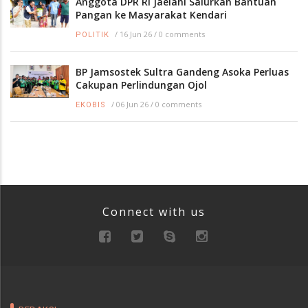
Anggota DPR RI Jaelani Salurkan Bantuan
Pangan ke Masyarakat Kendari
/
16 Jun 26
/
0 comments
POLITIK
BP Jamsostek Sultra Gandeng Asoka Perluas
Cakupan Perlindungan Ojol
/
06 Jun 26
/
0 comments
EKOBIS
Connect with us