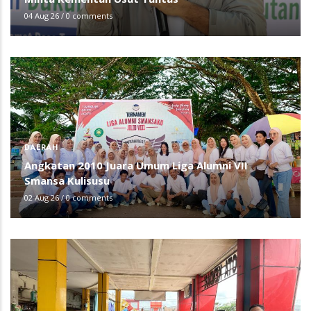
04 Aug 26
/
0 comments
DAERAH
Angkatan 2010 Juara Umum Liga Alumni VII
Smansa Kulisusu
02 Aug 26
/
0 comments