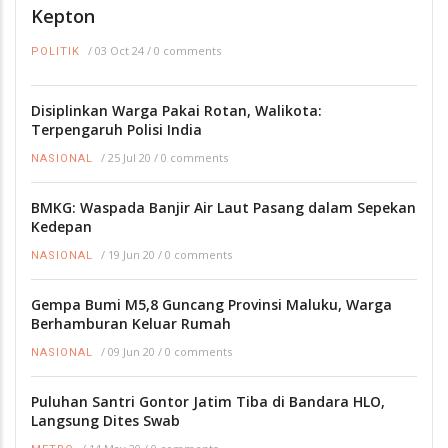
Kepton
/
03 Oct 24
/
0 comments
POLITIK
Disiplinkan Warga Pakai Rotan, Walikota:
Terpengaruh Polisi India
/
25 Jul 20
/
0 comments
NASIONAL
BMKG: Waspada Banjir Air Laut Pasang dalam Sepekan
Kedepan
/
19 Jun 20
/
0 comments
NASIONAL
Gempa Bumi M5,8 Guncang Provinsi Maluku, Warga
Berhamburan Keluar Rumah
/
09 Jun 20
/
0 comments
NASIONAL
Puluhan Santri Gontor Jatim Tiba di Bandara HLO,
Langsung Dites Swab