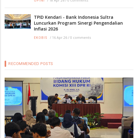
/
18 Apr 26
/
0 comments
OPINI
TPID Kendari - Bank Indonesia Sultra
Luncurkan Program Sinergi Pengendalian
Inflasi 2026
/
16 Apr 26
/
0 comments
EKOBIS
RECOMMENDED POSTS