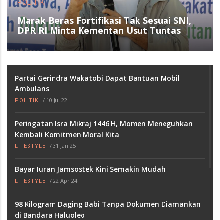
DAERAH
Angkatan 2010 Juara Umum Liga Alumni
VII Smansa Kulisusu
Partai Gerindra Wakatobi Dapat Bantuan Mobil
Ambulans
/
10 Jul 22
POLITIK
Peringatan Isra Mikraj 1446 H, Momen Meneguhkan
Kembali Komitmen Moral Kita
/
31 Jan 25
LIFESTYLE
Bayar Iuran Jamsostek Kini Semakin Mudah
/
22 Apr 24
LIFESTYLE
98 Kilogram Daging Babi Tanpa Dokumen Diamankan
di Bandara Haluoleo