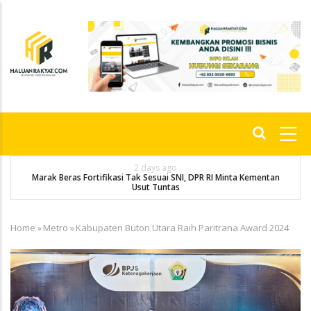
Skip
to
main
content
Main
navigation
2 days ago
Marak Beras Fortifikasi Tak Sesuai SNI, DPR RI Minta Kementan
Usut Tuntas
Home
»
Metro
»
Kabupaten Buton Utara Raih Paritrana Award 2024
Breadcrumb