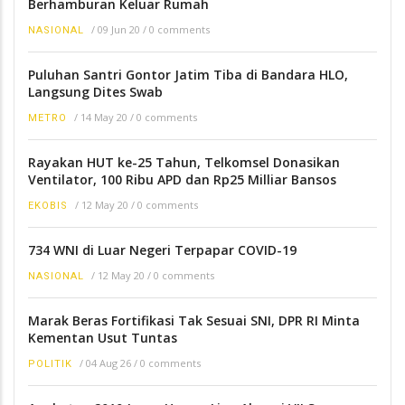
Berhamburan Keluar Rumah
/
09 Jun 20
/
0 comments
NASIONAL
Puluhan Santri Gontor Jatim Tiba di Bandara HLO,
Langsung Dites Swab
/
14 May 20
/
0 comments
METRO
Rayakan HUT ke-25 Tahun, Telkomsel Donasikan
Ventilator, 100 Ribu APD dan Rp25 Milliar Bansos
/
12 May 20
/
0 comments
EKOBIS
734 WNI di Luar Negeri Terpapar COVID-19
/
12 May 20
/
0 comments
NASIONAL
Marak Beras Fortifikasi Tak Sesuai SNI, DPR RI Minta
Kementan Usut Tuntas
/
04 Aug 26
/
0 comments
POLITIK