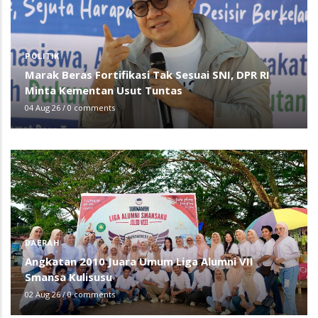
POLITIK
Marak Beras Fortifikasi Tak Sesuai SNI, DPR RI
Minta Kementan Usut Tuntas
04 Aug 26
/
0 comments
DAERAH
Angkatan 2010 Juara Umum Liga Alumni VII
Smansa Kulisusu
02 Aug 26
/
0 comments