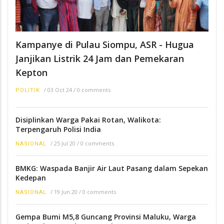
Kampanye di Pulau Siompu, ASR - Hugua
Janjikan Listrik 24 Jam dan Pemekaran
Kepton
/
03 Oct 24
/
0 comments
POLITIK
Disiplinkan Warga Pakai Rotan, Walikota:
Terpengaruh Polisi India
/
25 Jul 20
/
0 comments
NASIONAL
BMKG: Waspada Banjir Air Laut Pasang dalam Sepekan
Kedepan
/
19 Jun 20
/
0 comments
NASIONAL
Gempa Bumi M5,8 Guncang Provinsi Maluku, Warga